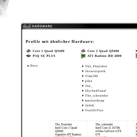
Profile mit ähnlicher Hardware:
Core 2 Quad Q9400
Core 2 Quad Q9400
P5Q SE PLUS
ATI Radeon HD 4800
Dave
The_Punisher
Jurassicpork
Timi206
piko
Jan_
SkyAndSand
The_schroeder
mastercheap
Jufoli
VisitOrTwo
The_Punisher
The_schroeder
Intel Core 2 Quad
Intel Core i5 3570K
Q9400
nVidia GeForce GTX
Sapphire ATI Radeon
670