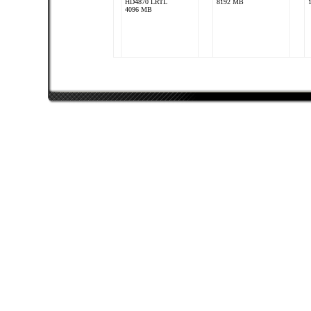
HD4870 LRTL
8192 MB
4096 MB
Shooter_
Intel Core 2 Quad
Q9400
nVidia GeForce GTX
260
4096 MB