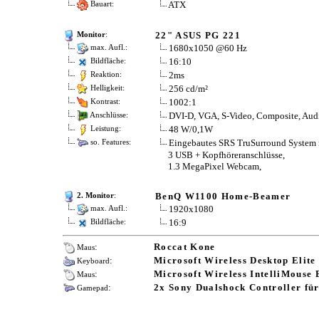
ATX
Bauart:
22" ASUS PG 221
Monitor
:
1680x1050 @60 Hz
max. Aufl.:
16:10
Bildfläche:
2ms
Reaktion:
256 cd/m²
Helligkeit:
1002:1
Kontrast:
DVI-D, VGA, S-Video, Composite, Audi
Anschlüsse:
48 W/0,1W
Leistung:
Eingebautes SRS TruSurround System 
so. Features:
3 USB + Kopfhöreranschlüsse,
1.3 MegaPixel Webcam,
BenQ W1100 Home-Beamer
2. Monitor
:
1920x1080
max. Aufl.:
16:9
Bildfläche:
:
Roccat Kone
Maus
:
Microsoft Wireless Desktop Elit
Keyboard
:
Microsoft Wireless IntelliMouse 
Maus
:
2x Sony Dualshock Controller für
Gamepad