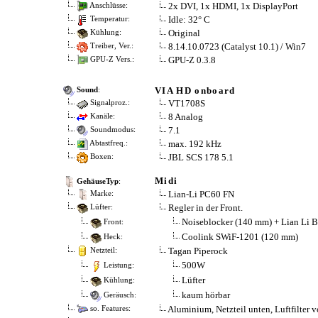
2x DVI, 1x HDMI, 1x DisplayPort
Anschlüsse:
Idle: 32° C
Temperatur:
Original
Kühlung:
8.14.10.0723 (Catalyst 10.1) / Win7
Treiber, Ver.:
GPU-Z 0.3.8
GPU-Z Vers.:
VIA HD onboard
Sound
:
VT1708S
Signalproz.:
8 Analog
Kanäle:
7.1
Soundmodus:
max. 192 kHz
Abtastfreq.:
JBL SCS 178 5.1
Boxen:
Midi
GehäuseTyp
:
Lian-Li PC60 FN
Marke:
Regler in der Front.
Lüfter:
Noiseblocker (140 mm) + Lian Li 
Front:
Coolink SWiF-1201 (120 mm)
Heck:
Tagan Piperock
Netzteil:
500W
Leistung:
Lüfter
Kühlung:
kaum hörbar
Geräusch:
Aluminium, Netzteil unten, Luftfilter v
so. Features: