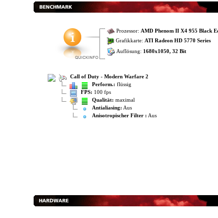
Prozessor:
AMD Phenom II X4 955 Black Ed
Grafikkarte:
ATI Radeon HD 5770 Series
Auflösung:
1680x1050, 32 Bit
Call of Duty - Modern Warfare 2
Perform.:
flüssig
FPS:
100 fps
Qualität:
maximal
Antialiasing:
Aus
Anisotropischer Filter :
Aus