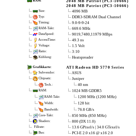
2048 MB Patriot (PC3-10666)
RAM
:
2048 MB Patriot (PC3-10666)
4096 MB
Size:
DDR3-SDRAM Dual Channel
Typ:
9.0-9-9-24
Timing:
669.6 MHz
RAM-Takt:
9019,7480,11979 MBps
DataSpeed:
49.3 ns
AccessTime:
1.5 Volt
Voltage:
3:10
Ratio:
Heatspreader
Kühlung:
ATI Radeon HD 5770 Series
Grafikkarte
:
ASUS
Subvendor:
Juniper
Chipsatz:
40 nm
Tech.:
1024 MB GDDR5
RAM:
1200 MHz (1200 MHz)
RAM-Takt:
128 bit
Width:
76.8 GB/s
Bandwith:
850 MHz (850 MHz)
Core-Takt:
800 (DX 11.0)
Shaders:
13.6 GPixel/s | 34.0 GTexel/s
Fillrate:
PCI-E 2.0 x16 @ x16 2.0
Bus: