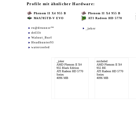
Profile mit ähnlicher Hardware:
Phenom II X4 955 B
Phenom II X4 955 B
M4A785TD-V EVO
ATI Radeon HD 5770
ro@drunnзr™
_joker
del33t
Walnut_Burl
Headhunter93
watercooled
_joker
micheled
AMD Phenom II X4
AMD Phenom II X4
955 Black Edition
955 BE
ATI Radeon HD 5770
ATI Radeon HD 5770
Series
Series
4096 MB
4096 MB
chris1562
AMD Phenom II X4
955
ATI Radeon HD 5770
Series
8192 MB