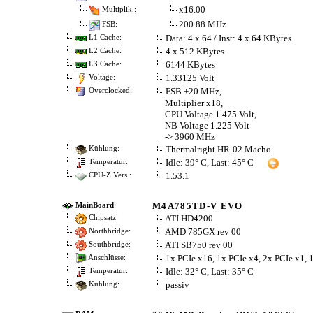
x16.00
Multiplik.:
200.88 MHz
FSB:
Data: 4 x 64 / Inst: 4 x 64 KBytes
L1 Cache:
4 x 512 KBytes
L2 Cache:
6144 KBytes
L3 Cache:
1.33125 Volt
Voltage:
FSB +20 MHz,
Overclocked:
Multiplier x18,
CPU Voltage 1.475 Volt,
NB Voltage 1.225 Volt
-> 3960 MHz
Thermalright HR-02 Macho
Kühlung:
Idle: 39° C, Last: 45° C
Temperatur:
1.53.1
CPU-Z Vers.:
M4A785TD-V EVO
MainBoard
:
ATI HD4200
Chipsatz:
AMD 785GX rev 00
Northbridge:
ATI SB750 rev 00
Southbridge:
1x PCIe x16, 1x PCIe x4, 2x PCIe x1, 
Anschlüsse:
Idle: 32° C, Last: 35° C
Temperatur:
passiv
Kühlung: