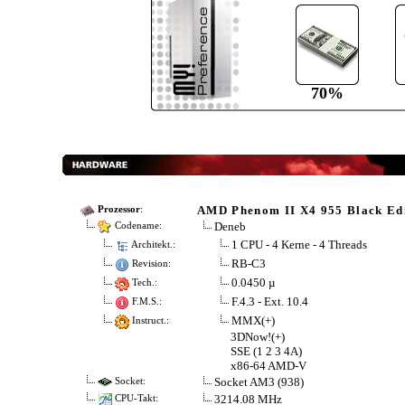
70%
AMD Phenom II X4 955 Black Ed
Prozessor
:
Deneb
Codename:
1 CPU - 4 Kerne - 4 Threads
Architekt.:
RB-C3
Revision:
0.0450 µ
Tech.:
F.4.3 - Ext. 10.4
F.M.S.:
MMX(+)
Instruct.:
3DNow!(+)
SSE (1 2 3 4A)
x86-64 AMD-V
Socket AM3 (938)
Socket:
3214.08 MHz
CPU-Takt: