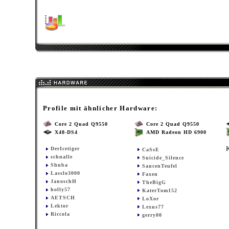
Profile mit ähnlicher Hardware:
Core 2 Quad Q9550
Core 2 Quad Q9550
X48-DS4
AMD Radeon HD 6900
DerIcetiger
CaSsE
schnalle
Suicide_Silence
Shuba
SaucenTeufel
Lasslo3000
Faxen
JanoschH
TheBigG
holly57
KaterTom152
AETSCH
LoXor
Lektor
Lexus77
Riccola
gerry00