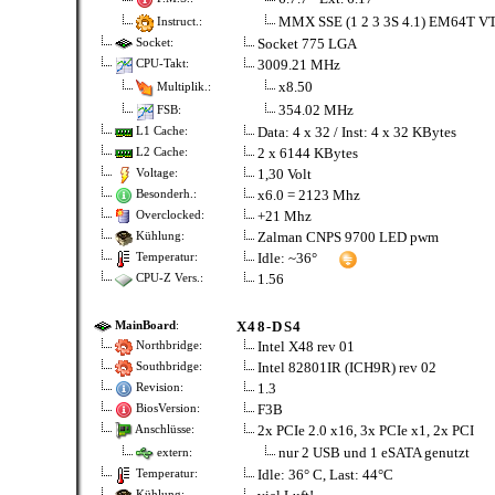
MMX SSE (1 2 3 3S 4.1) EM64T VT
Instruct.:
Socket 775 LGA
Socket:
3009.21 MHz
CPU-Takt:
x8.50
Multiplik.:
354.02 MHz
FSB:
Data: 4 x 32 / Inst: 4 x 32 KBytes
L1 Cache:
2 x 6144 KBytes
L2 Cache:
1,30 Volt
Voltage:
x6.0 = 2123 Mhz
Besonderh.:
+21 Mhz
Overclocked:
Zalman CNPS 9700 LED pwm
Kühlung:
Idle: ~36°
Temperatur:
1.56
CPU-Z Vers.:
X48-DS4
MainBoard
:
Intel X48 rev 01
Northbridge:
Intel 82801IR (ICH9R) rev 02
Southbridge:
1.3
Revision:
F3B
BiosVersion:
2x PCIe 2.0 x16, 3x PCIe x1, 2x PCI
Anschlüsse:
nur 2 USB und 1 eSATA genutzt
extern:
Idle: 36° C, Last: 44°C
Temperatur:
Kühlung: