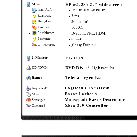
HP w2228h 22" widescreen
Monitor
:
1680x1050 @ 60Hz
max. Aufl.:
3 ms
Reaktion:
300 cd/m²
Helligkeit:
1000:1
Kontrast:
D-Sub, DVI-D, HDMI
Anschlüsse:
65watt
Leistung:
glossy Display
so. Features:
EIZO 15"
2. Monitor
:
DVD RW +/- lightscribe
CD / DVD
:
:
Teledat irgendwas
Router
:
Logitech G15 refresh
Keyboard
:
Razor Lachesis
Maus
:
Mousepad: Razor Destructor
Sonstiges
:
Xbox 360 Controller
Gamepad