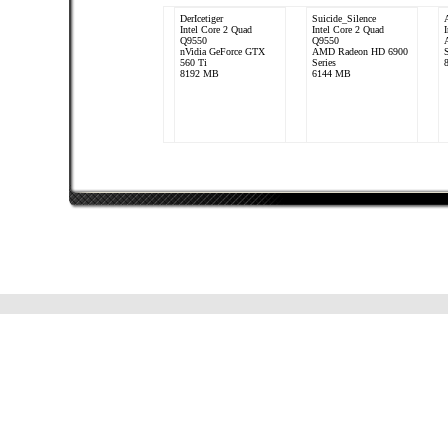
DerIcetiger
Suicide_Silence
Intel Core 2 Quad
Intel Core 2 Quad
Q9550
Q9550
nVidia GeForce GTX
AMD Radeon HD 6900
S
560 Ti
Series
8192 MB
6144 MB
SaucenTeufel
Intel Core 2 Quad
Q9550
AMD Radeon HD 6900
Series
4096 MB