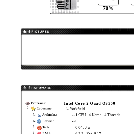
70%
Intel Core 2 Quad Q9550
Prozessor
:
Yorkfield
Codename:
1 CPU - 4 Kerne - 4 Threads
Architekt.:
C1
Revision:
0.0450 µ
Tech.:
6.7.7 - Ext. 6.17
F.M.S.: