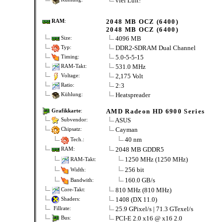
viel Luft!
2048 MB OCZ (6400)
RAM
:
2048 MB OCZ (6400)
4096 MB
Size:
DDR2-SDRAM Dual Channel
Typ:
5.0-5-5-15
Timing:
531.0 MHz
RAM-Takt:
2,175 Volt
Voltage:
2:3
Ratio:
Heatspreader
Kühlung:
AMD Radeon HD 6900 Series
Grafikkarte
:
ASUS
Subvendor:
Cayman
Chipsatz:
40 nm
Tech.:
2048 MB GDDR5
RAM:
1250 MHz (1250 MHz)
RAM-Takt:
256 bit
Width:
160.0 GB/s
Bandwith:
810 MHz (810 MHz)
Core-Takt:
1408 (DX 11.0)
Shaders:
25.9 GPixel/s | 71.3 GTexel/s
Fillrate:
PCI-E 2.0 x16 @ x16 2.0
Bus: