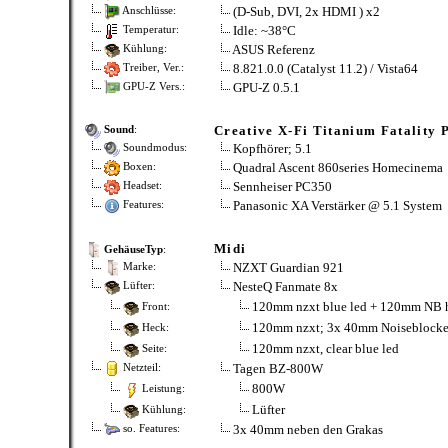
(D-Sub, DVI, 2x HDMI ) x2
Anschlüsse:
Idle: ~38°C
Temperatur:
ASUS Referenz
Kühlung:
8.821.0.0 (Catalyst 11.2) / Vista64
Treiber, Ver.:
GPU-Z 0.5.1
GPU-Z Vers.:
Creative X-Fi Titanium Fatality 
Sound
:
Kopfhörer; 5.1
Soundmodus:
Quadral Ascent 860series Homecinema
Boxen:
Sennheiser PC350
Headset:
Panasonic XA Verstärker @ 5.1 System
Features:
Midi
GehäuseTyp
:
NZXT Guardian 921
Marke:
NesteQ Fanmate 8x
Lüfter:
120mm nzxt blue led + 120mm NB hi
Front:
120mm nzxt; 3x 40mm Noiseblocke
Heck:
120mm nzxt, clear blue led
Seite:
Tagen BZ-800W
Netzteil:
800W
Leistung:
Lüfter
Kühlung:
3x 40mm neben den Grakas
so. Features: