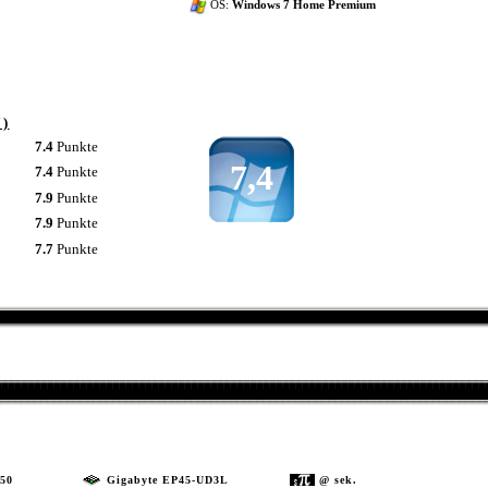
OS:
Windows 7 Home Premium
7)
7.4
Punkte
7,4
7.4
Punkte
7.9
Punkte
7.9
Punkte
7.7
Punkte
50
Gigabyte EP45-UD3L
@ sek.