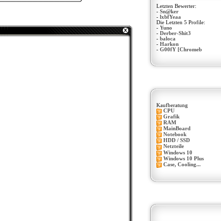
Letzten Bewerter:
-
Sn@ker
-
lxbfYeaa
Die Letzten 5 Profile:
-
Yuno
-
Derber-Shit3
-
baloca
-
Harkon
-
G00fY [Chromeb
Kaufberatung
CPU
Grafik
RAM
MainBoard
Notebook
HDD / SSD
Netzteile
Windows 10
Windows 10 Plus
Case, Cooling...