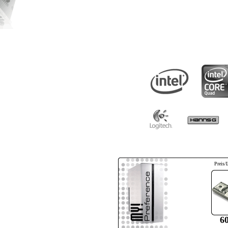
Preis/
6