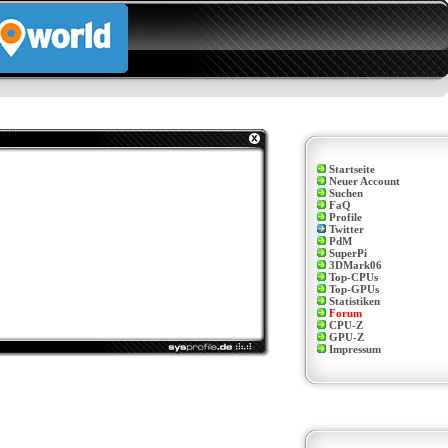
Startseite
Neuer Account
Suchen
FaQ
Profile
Twitter
PdM
SuperPi
3DMark06
Top-CPUs
Top-GPUs
Statistiken
Forum
CPU-Z
GPU-Z
Impressum