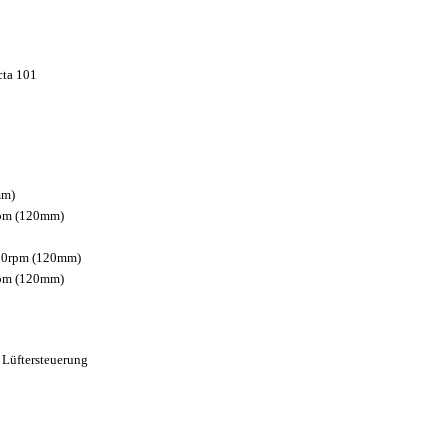
cta 101
mm)
rpm (120mm)
200rpm (120mm)
rpm (120mm)
Lüftersteuerung