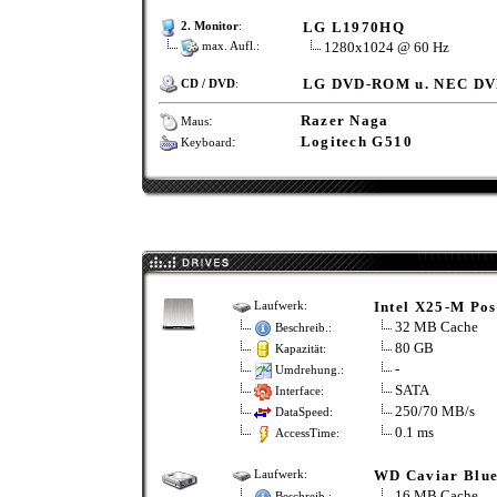
LG L1970HQ
2. Monitor
:
1280x1024 @ 60 Hz
max. Aufl.:
LG DVD-ROM u. NEC D
CD / DVD
:
:
Razer Naga
Maus
:
Logitech G510
Keyboard
Intel X25-M Pos
Laufwerk:
32 MB Cache
Beschreib.:
80 GB
Kapazität:
-
Umdrehung.:
SATA
Interface:
250/70 MB/s
DataSpeed:
0.1 ms
AccessTime:
WD Caviar Blu
Laufwerk:
16 MB Cache
Beschreib.: