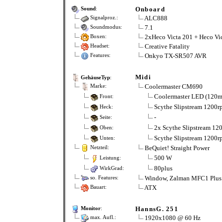
Onboard
Sound
:
ALC888
Signalproz.:
7.1
Soundmodus:
2xHeco Victa 201 + Heco Vi
Boxen:
Creative Fatality
Headset:
Onkyo TX-SR507 AVR
Features:
Midi
GehäuseTyp
:
Coolermaster CM690
Marke:
Coolermaster LED (120
Front:
Scythe Slipstream 1200
Heck:
-
Seite:
2x Scythe Slipstream 1
Oben:
Scythe Slipstream 1200
Unten:
BeQuiet! Straight Power
Netzteil:
500 W
Leistung:
80plus
WirkGrad:
Window, Zalman MFC1 Plus 
so. Features:
ATX
Bauart:
HannsG. 251
Monitor
:
1920x1080 @ 60 Hz
max. Aufl.: