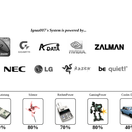
Ignaz007's System is powered by...
Leistung
Silence
RechenPower
GamingPower
Cooles 
0%
80%
70%
80%
40