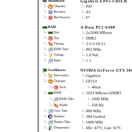
Gigabyte EP45-UD3LR
MainBoard
:
P45
Chipsatz:
A3
Revision:
F7
BiosVersion:
A-Data PC2-6400
RAM
:
2x2048 MBytes
Size:
DDR2
Typ:
5-5-5-18-23
Timing:
802 MHz
RAM-Takt:
1.8 Volt
Voltage:
1:1
Ratio:
NVIDIA GeForce GTX 56
Grafikkarte
:
Gigabyte
Subvendor:
GF114
Chipsatz:
40nm
Tech.:
1024 MBytes GDDR5
RAM:
1000 MHz
RAM-Takt:
256 Bit
Width:
900 MHz
Core-Takt:
384 Unified
Shaders:
1800 MHz
Shader-Takt:
Idle: 43°C, Last: 62°C
Temperatur: