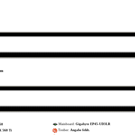
um
Mainboard:
Gigabyte EP45-UD3LR
50
Treiber:
Angabe fehlt.
 560 Ti