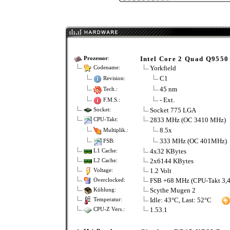
Intel Core 2 Quad Q9550
Prozessor
:
Yorkfield
Codename:
C1
Revision:
45 nm
Tech.:
- Ext.
F.M.S.:
Socket 775 LGA
Socket:
2833 MHz (OC 3410 MHz)
CPU-Takt:
8.5x
Multiplik.:
333 MHz (OC 401MHz)
FSB:
4x32 KBytes
L1 Cache:
2x6144 KBytes
L2 Cache:
1.2 Volt
Voltage:
FSB +68 MHz (CPU-Takt 3,
Overclocked:
Scythe Mugen 2
Kühlung:
Idle: 43°C, Last: 52°C
Temperatur:
1.53.1
CPU-Z Vers.: