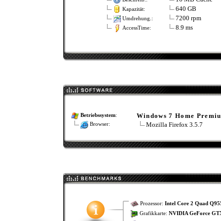
640 GB
Kapazität:
7200 rpm
Umdrehung.:
8.9 ms
AccessTime:
Windows 7 Home Premi
Betriebssystem
:
Mozilla Firefox 3.5.7
Browser:
Prozessor:
Intel Core 2 Quad Q95
Grafikkarte:
NVIDIA GeForce GTX