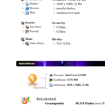
1920 x 1080, 32 Bit
Display:
mozilla firefox
Browser:
windows live mail
Mail:
Security
Security
:
G-Data
Anti-Virus:
G-Data
Firewall:
Media
Media
:
VLC 0.85a
Video-Player:
Prozessor:
Intel Core i5 6500
Grafikkarte:
GTX 960
Auflösung:
1920 x 1080, 32 Bit
Aquamark3
Gesamtpunkte
88.116 Punkte
(non O