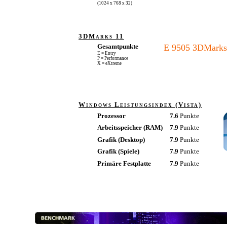
(1024 x 768 x 32)
3DMarks 11
Gesamtpunkte
E 9505 3DMarks
E = Entry
P = Performance
X = eXtreme
Windows Leistungsindex (Vista)
Prozessor
7.6
Punkte
Arbeitsspeicher (RAM)
7.9
Punkte
Grafik (Desktop)
7.9
Punkte
Grafik (Spiele)
7.9
Punkte
Primäre Festplatte
7.9
Punkte