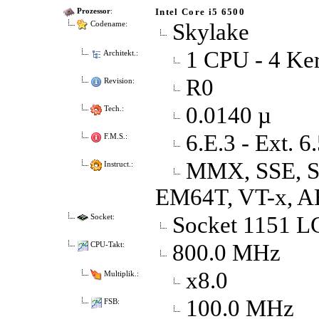
Intel Core i5 6500
Prozessor
:
Skylake
Codename:
1 CPU - 4 Ker
Architekt.:
R0
Revision:
0.0140 µ
Tech.:
6.E.3 - Ext. 6
F.M.S.:
MMX, SSE, SS
Instruct.:
EM64T, VT-x, A
Socket 1151 
Socket:
800.0 MHz
CPU-Takt:
x8.0
Multiplik.:
100.0 MHz
FSB: