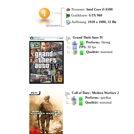
Prozessor:
Intel Core i5 6500
Grafikkarte:
GTX 960
Auflösung:
1920 x 1080, 32 Bit
Grand Theft Auto IV
Perform.:
flüssig
FPS:
30 fps
Qualität:
maximal
Call of Duty: Modern Warfare 2
Perform.:
spielbar
Qualität:
maximal