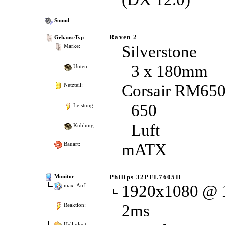
Sound
:
Raven 2
GehäuseTyp
:
Silverstone
Marke:
3 x 180mm
Unten:
Corsair RM65
Netzteil:
650
Leistung:
Luft
Kühlung:
mATX
Bauart:
Philips 32PFL7605H
Monitor
:
1920x1080 @ 
max. Aufl.:
2ms
Reaktion:
Helligkeit: