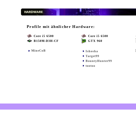
Profile mit ähnlicher Hardware:
Core i5 6500
Core i5 6500
B150M-D3H-CF
GTX 960
MineCoB
Ishosha
Target99
BountyHunter99
tootoo