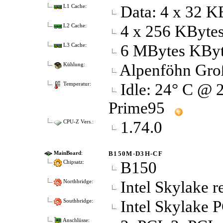
Data: 4 x 32 K
L1 Cache:
4 x 256 KByte
L2 Cache:
6 MBytes KBy
L3 Cache:
Alpenföhn Gro
Kühlung:
Idle: 24° C @ 
Temperatur:
Prime95
1.74.0
CPU-Z Vers.:
B150M-D3H-CF
MainBoard
:
B150
Chipsatz:
Intel Skylake r
Northbridge:
Intel Skylake 
Southbridge:
Anschlüsse: