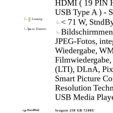
HDMI ( 19 PIN HD
USB Type A ) - S
< 71 W, StndB
Leistung:
Bildschirmmenü
so. Features:
JPEG-Fotos, inte
Wiedergabe, W
Filmwiedergabe,
(LTI), DLnA, Pix
Smart Picture Con
Resolution Techn
USB Media Playe
Seagate 250 GB 7200U
HardDisk
: