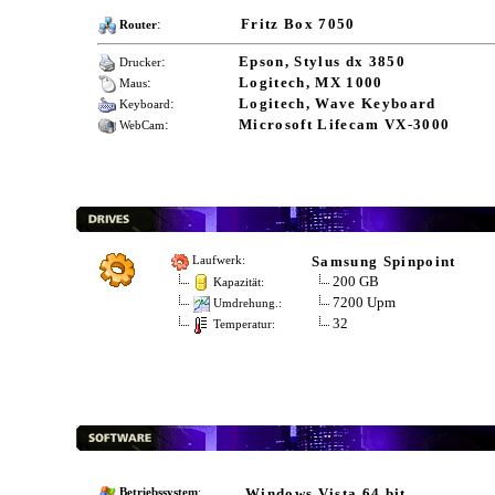
:
Fritz Box 7050
Router
:
Epson, Stylus dx 3850
Drucker
:
Logitech, MX 1000
Maus
:
Logitech, Wave Keyboard
Keyboard
:
Microsoft Lifecam VX-3000
WebCam
Samsung Spinpoint
Laufwerk:
200 GB
Kapazität:
7200 Upm
Umdrehung.:
32
Temperatur:
Windows Vista 64 bit
Betriebssystem
: