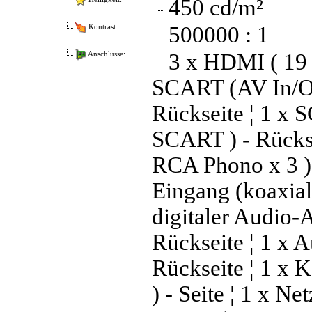
450 cd/m²
500000 : 1
Kontrast:
3 x HDMI ( 19 
Anschlüsse:
SCART (AV In/Ou
Rückseite ¦ 1 x
SCART ) - Rücks
RCA Phono x 3 ) 
Eingang (koaxial
digitaler Audio-
Rückseite ¦ 1 x 
Rückseite ¦ 1 x 
) - Seite ¦ 1 x Ne