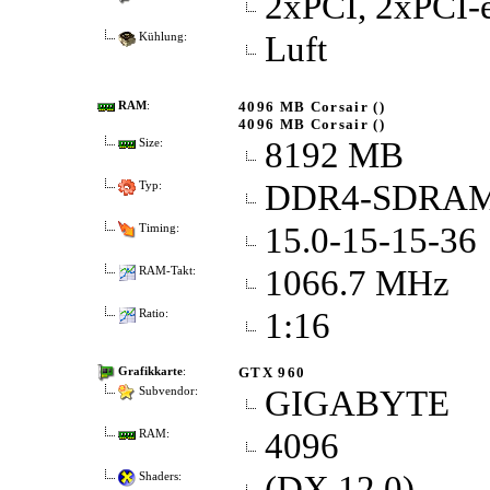
2xPCI, 2xPCI-
Luft
Kühlung:
4096 MB Corsair ()
RAM
:
4096 MB Corsair ()
8192 MB
Size:
DDR4-SDRA
Typ:
15.0-15-15-36
Timing:
1066.7 MHz
RAM-Takt:
1:16
Ratio:
GTX 960
Grafikkarte
:
GIGABYTE
Subvendor:
4096
RAM:
(DX 12.0)
Shaders: