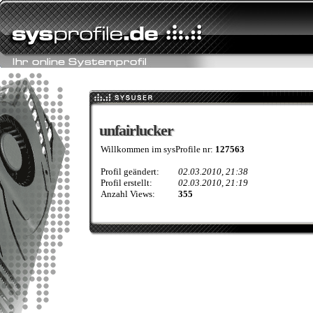
unfairlucker
unfairlucker
Willkommen im sysProfile nr:
127563
Profil geändert:
02.03.2010, 21:38
Profil erstellt:
02.03.2010, 21:19
Anzahl Views:
355