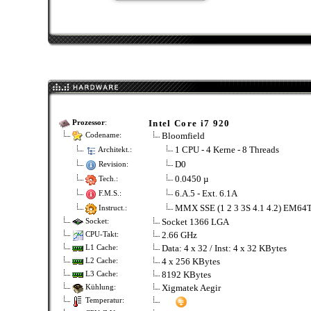
Intel Core i7 920
Prozessor
:
Bloomfield
Codename:
1 CPU - 4 Kerne - 8 Threads
Architekt.:
D0
Revision:
0.0450 µ
Tech.:
6.A.5 - Ext. 6.1A
F.M.S.:
MMX SSE (1 2 3 3S 4.1 4.2) EM64
Instruct.:
Socket 1366 LGA
Socket:
2.66 GHz
CPU-Takt:
Data: 4 x 32 / Inst: 4 x 32 KBytes
L1 Cache:
4 x 256 KBytes
L2 Cache:
8192 KBytes
L3 Cache:
Xigmatek Aegir
Kühlung:
Temperatur: