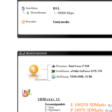
DSL
Anschluss:
50000 Kbps
DownStream:
Unitymedia
Provider:
Prozessor:
Intel Core i7 920
Grafikkarte:
nVidia GeForce GTX 570
Auflösung:
1920x1080, 32 Bit
3DMarks 11
Gesamtpunkte
E 100259 3DMarks
E = Entry
P 14970 3DMarks
P = Performance
Li