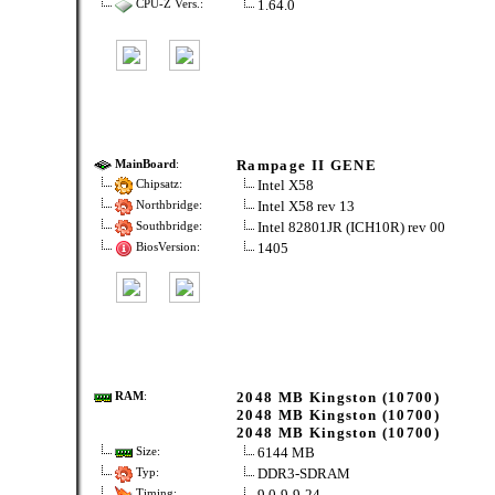
1.64.0
CPU-Z Vers.:
Rampage II GENE
MainBoard
:
Intel X58
Chipsatz:
Intel X58 rev 13
Northbridge:
Intel 82801JR (ICH10R) rev 00
Southbridge:
1405
BiosVersion:
2048 MB Kingston (10700)
RAM
:
2048 MB Kingston (10700)
2048 MB Kingston (10700)
6144 MB
Size:
DDR3-SDRAM
Typ:
9.0-9-9-24
Timing: