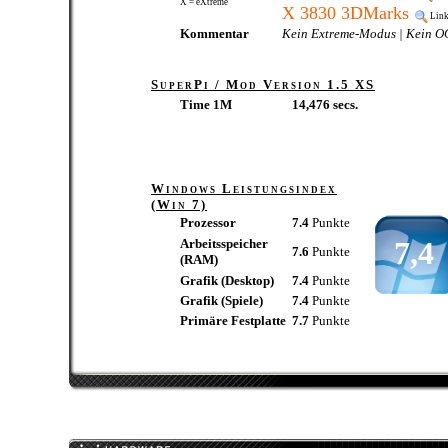
X = eXtreme
X 3830 3DMarks
Lin
Kommentar
Kein Extreme-Modus | Kein O
SuperPi / Mod Version 1.5 XS
Time 1M
14,476 secs.
Windows Leistungsindex
(Win 7)
Prozessor
7.4
Punkte
7,4
Arbeitsspeicher
7.6
Punkte
(RAM)
Grafik (Desktop)
7.4
Punkte
Grafik (Spiele)
7.4
Punkte
Primäre Festplatte
7.7
Punkte