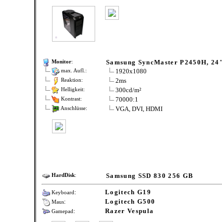
Samsung SyncMaster P2450H, 24
Monitor
:
1920x1080
max. Aufl.:
2ms
Reaktion:
300cd/m²
Helligkeit:
70000:1
Kontrast:
VGA, DVI, HDMI
Anschlüsse:
Samsung SSD 830 256 GB
HardDisk
:
:
Logitech G19
Keyboard
:
Logitech G500
Maus
:
Razer Vespula
Gamepad