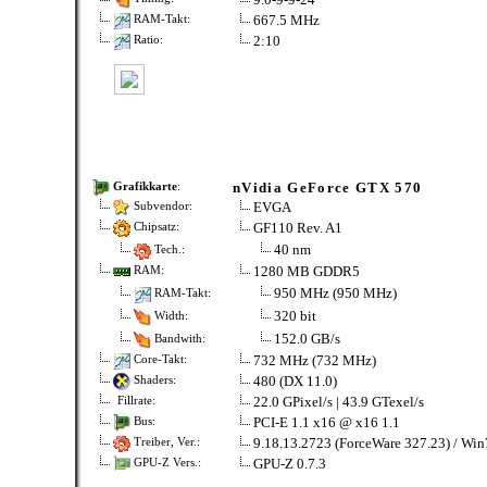
667.5 MHz
RAM-Takt:
2:10
Ratio:
nVidia GeForce GTX 570
Grafikkarte
:
EVGA
Subvendor:
GF110 Rev. A1
Chipsatz:
40 nm
Tech.:
1280 MB GDDR5
RAM:
950 MHz (950 MHz)
RAM-Takt:
320 bit
Width:
152.0 GB/s
Bandwith:
732 MHz (732 MHz)
Core-Takt:
480 (DX 11.0)
Shaders:
22.0 GPixel/s | 43.9 GTexel/s
Fillrate:
PCI-E 1.1 x16 @ x16 1.1
Bus:
9.18.13.2723 (ForceWare 327.23) / Win
Treiber, Ver.:
GPU-Z 0.7.3
GPU-Z Vers.: