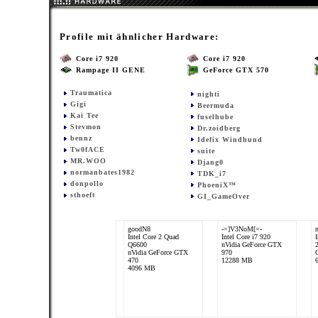
Profile mit ähnlicher Hardware:
Core i7 920
Core i7 920
Rampage II GENE
GeForce GTX 570
Traumatica
nighti
Gigi
Beermuda
Kai Tee
fuselhube
Stevmon
Dr.zoidberg
bennz
Idefix Windhund
Tw0fACE
suite
MR.WOO
Djang0
normanbates1982
TDK_i7
donpollo
PhoeniX™
sthoeft
GI_GameOver
goodN8
-=]V3NoM[=-
Intel Core 2 Quad
Intel Core i7 920
Q6600
nVidia GeForce GTX
nVidia GeForce GTX
970
470
12288 MB
4096 MB