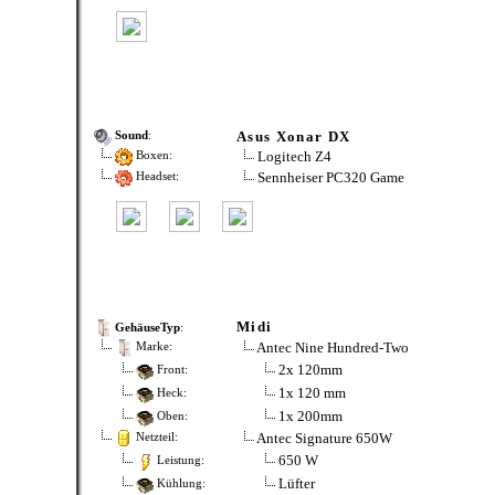
Asus Xonar DX
Sound
:
Logitech Z4
Boxen:
Sennheiser PC320 Game
Headset:
Midi
GehäuseTyp
:
Antec Nine Hundred-Two
Marke:
2x 120mm
Front:
1x 120 mm
Heck:
1x 200mm
Oben:
Antec Signature 650W
Netzteil:
650 W
Leistung:
Lüfter
Kühlung: