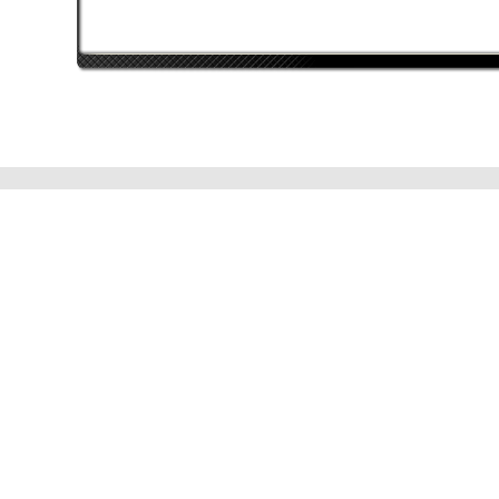
Djang0
PhoeniX™
Intel Core i7 5820K
Intel Core i7 920 =
nVidia GeForce GTX
4Ghz Overclocked
1080 SC Gaming ACX
nVidia GeForce GTX
3.0
570 + nVidia Geforce
32768 MB
GTX 275
4086 MB