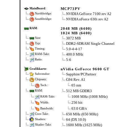
MCP73PV
MainBoard
:
NVIDIA GeForce 7100 rev A2
Northbridge:
NVIDIA nForce 630i rev A2
Southbridge:
2048 MB (6400)
RAM
:
1024 MB (6400)
3072 MB
Size:
DDR2-SDRAM Single Channel
Typ:
5.0-4-4-17
Timing:
400.0 MHz
RAM-Takt:
5:6
Ratio:
nVidia GeForce 9600 GT
Grafikkarte
:
Sapphire/PCPartner
Subvendor:
G94 Rev. A1
Chipsatz:
65 nm
Tech.:
512 MB GDDR3
RAM:
1008 MHz (1008 MHz)
RAM-Takt:
256 bit
Width:
63.0 GB/s
Bandwith:
650 MHz (650 MHz)
Core-Takt:
64 (DX 10.0)
Shaders:
1600 MHz (1625 MHz)
Shader-Takt: