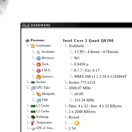
Intel Core 2 Quad Q8200
Prozessor
:
Yorkfield
Codename:
1 CPU - 4 Kerne - 4 Threads
Architekt.:
M1
Revision:
0.0450 µ
Tech.:
6.7.7 - Ext. 6.17
F.M.S.:
MMX SSE (1 2 3 3S 4.1) EM64T
Instruct.:
Socket 775 LGA
Socket:
2000.07 MHz
CPU-Takt:
x6.00
Multiplik.:
333.34 MHz
FSB:
Data: 4 x 32 / Inst: 4 x 32 KBytes
L1 Cache:
2 x 2048 KBytes
L2 Cache:
Boxed
Kühlung:
Temperatur:
1.54
CPU-Z Vers.: