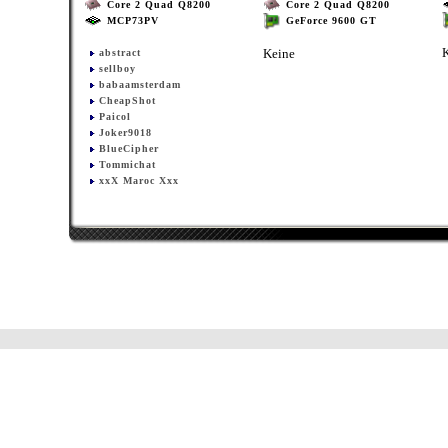
Core 2 Quad Q8200
Core 2 Quad Q8200
MCP73PV
GeForce 9600 GT
Keine
abstract
sellboy
babaamsterdam
CheapShot
Paicol
Joker9018
BlueCipher
Tommichat
xxX Maroc Xxx