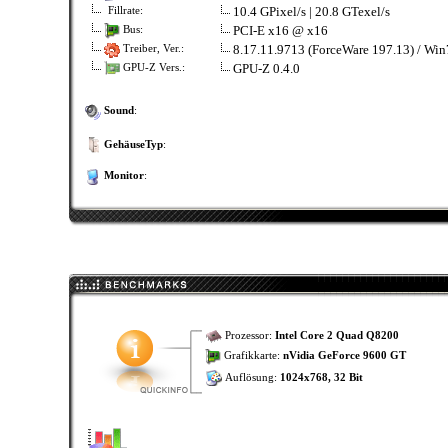
10.4 GPixel/s | 20.8 GTexel/s
Fillrate:
PCI-E x16 @ x16
Bus:
8.17.11.9713 (ForceWare 197.13) / Win
Treiber, Ver.:
GPU-Z 0.4.0
GPU-Z Vers.:
Sound
:
GehäuseTyp
:
Monitor
:
Prozessor:
Intel Core 2 Quad Q8200
Grafikkarte:
nVidia GeForce 9600 GT
Auflösung:
1024x768, 32 Bit