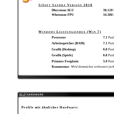
SiSoft Sandra Version 2010
Dhrystone ALU
38.120
Whetstone FPU
34.38
Windows Leistungsindex (Win 7)
Prozessor
7.1
Pun
Arbeitsspeicher (RAM)
7.1
Pun
Grafik (Desktop)
6.8
Pun
Grafik (Spiele)
6.8
Pun
Primäre Festplatte
5.9
Pun
Kommentar
:
Wird demnächst verbessert (sch
Profile mit ähnlicher Hardware: