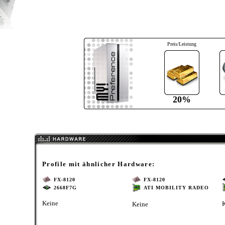
Preis/Leistung
20%
Profile mit ähnlicher Hardware:
FX-8120
FX-8120
2668F7G
ATI MOBILITY RADEO
Keine
Keine