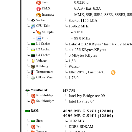
0.0220 µ
Tech.:
6.A.9 - Ext. 6.3A
F.M.S.:
MMX, SSE, SSE2, SSE3, SSSE3, SSE
Instruct.:
Socket 1155 LGA
Socket:
1596.2 MHz
CPU-Takt:
x16.0
Multiplik.:
99.8 MHz
FSB:
Data: 4 x 32 KBytes / Inst: 4 x 32 KBy
L1 Cache:
4 x 256 KBytes KBytes
L2 Cache:
6 MBytes KBytes
L3 Cache:
1,58
Voltage:
Wasser
Kühlung:
Idle: 29° C, Last: 54°C
Temperatur:
1.73.0
CPU-Z Vers.:
H77M
MainBoard
:
Intel Ivy Bridge rev 09
Northbridge:
Intel H77 rev 04
Southbridge:
4096 MB G.Skill (12800)
RAM
:
4096 MB G.Skill (12800)
8192 MB
Size:
DDR3-SDRAM
Typ:
Timing: