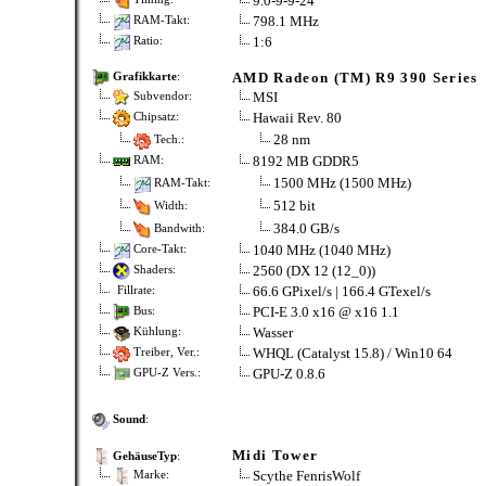
9.0-9-9-24
798.1 MHz
RAM-Takt:
1:6
Ratio:
AMD Radeon (TM) R9 390 Series
Grafikkarte
:
MSI
Subvendor:
Hawaii Rev. 80
Chipsatz:
28 nm
Tech.:
8192 MB GDDR5
RAM:
1500 MHz (1500 MHz)
RAM-Takt:
512 bit
Width:
384.0 GB/s
Bandwith:
1040 MHz (1040 MHz)
Core-Takt:
2560 (DX 12 (12_0))
Shaders:
66.6 GPixel/s | 166.4 GTexel/s
Fillrate:
PCI-E 3.0 x16 @ x16 1.1
Bus:
Wasser
Kühlung:
WHQL (Catalyst 15.8) / Win10 64
Treiber, Ver.:
GPU-Z 0.8.6
GPU-Z Vers.:
Sound
:
Midi Tower
GehäuseTyp
:
Scythe FenrisWolf
Marke: