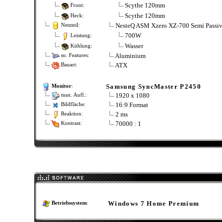
Scythe 120mm
Front:
Scythe 120mm
Heck:
NesteQ ASM Xzero XZ-700 Semi Passi
Netzteil:
700W
Leistung:
Wasser
Kühlung:
Aluminium
so. Features:
ATX
Bauart:
Samsung SyncMaster P2450
Monitor
:
1920 x 1080
max. Aufl.:
16:9 Format
Bildfläche:
2 ms
Reaktion:
70000 : 1
Kontrast:
Windows 7 Home Premium
Betriebssystem
: