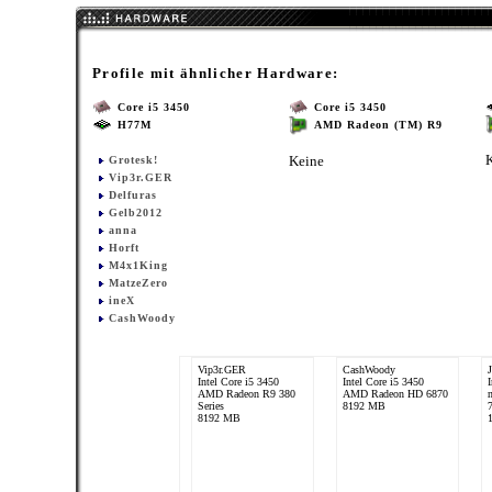
Profile mit ähnlicher Hardware:
Core i5 3450
Core i5 3450
H77M
AMD Radeon (TM) R9
Keine
Grotesk!
Vip3r.GER
Delfuras
Gelb2012
anna
Horft
M4x1King
MatzeZero
ineX
CashWoody
Vip3r.GER
CashWoody
Intel Core i5 3450
Intel Core i5 3450
AMD Radeon R9 380
AMD Radeon HD 6870
Series
8192 MB
8192 MB