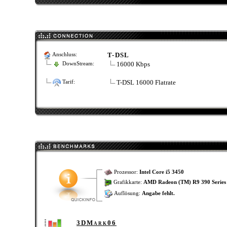
T-DSL
Anschluss:
16000 Kbps
DownStream:
T-DSL 16000 Flatrate
Tarif:
Prozessor:
Intel Core i5 3450
Grafikkarte:
AMD Radeon (TM) R9 390 Series
Auflösung:
Angabe fehlt.
3DMark06