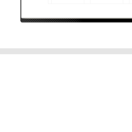
Nehelist
Intel Core i7 4820K
EVGA GTX 980 Ti
Superclocked+ ACX
2.0+
12223 MB