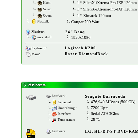
1 * SilenX-iXtrema-Pro-IXP 120mm
Heck:
1 * SilenX-iXtrema-Pro-IXP 120mm
Seite:
1 * Ximatek 120mm
Oben:
Cougar 700 Watt
Netzteil:
24" Benq
Monitor
:
1920x1080
max. Aufl.:
:
Logitech K200
Keyboard
:
Razer DiamondBack
Maus
Seagate Barracuda
Laufwerk:
476,940 MBytes (500 GB)
Kapazität:
7200 Upm
Umdrehung.:
Serial ATA 3Gb/s
Interface:
28 °C
Temperatur:
LG, HL-DT-ST DVD-RA
Laufwerk: