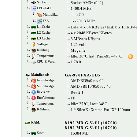
Socket AM3+ (942)
Socket:
1409.4 MHz
CPU-Takt:
x7.0
Multiplik.:
201.3 MHz
FSB:
Data: 4 x 64 KBytes / Inst: 8 x 16 KByt
L1 Cache:
4 x 2048 KBytes KBytes
L2 Cache:
8 MBytes KBytes
L3 Cache:
1.21 volt
Voltage:
Mugen 2
Kühlung:
Idle: 36°C last: Prime95 - 47°C
Temperatur:
1.78.0
CPU-Z Vers.:
GA-990FXA-UD5
MainBoard
:
AMD RD9x0 rev 02
Northbridge:
AMD SB910/950 rev 40
Southbridge:
Rev 2.1
Revision:
FF
BiosVersion:
Idle: 27°C, Last: 34°C
Temperatur:
1 * SilenX-iXtrema-Pro-IXP 120mm
Kühlung:
8192 MB G.Skill (10700)
RAM
:
8192 MB G.Skill (10700)
16384 MB
Size: