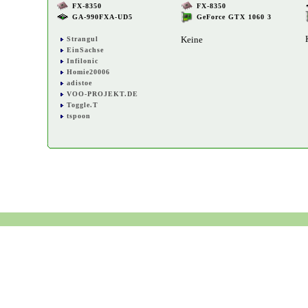
FX-8350
FX-8350
GA-990FXA-UD5
GeForce GTX 1060 3
Keine
Strangul
EinSachse
Infilonic
Homie20006
adistoe
VOO-PROJEKT.DE
Toggle.T
tspoon