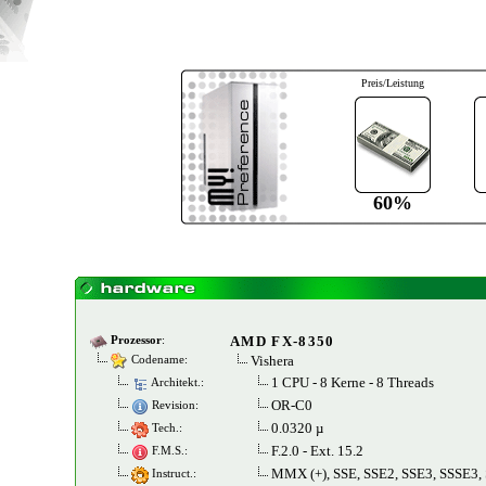
Preis/Leistung
60%
AMD FX-8350
Prozessor
:
Vishera
Codename:
1 CPU - 8 Kerne - 8 Threads
Architekt.:
OR-C0
Revision:
0.0320 µ
Tech.:
F.2.0 - Ext. 15.2
F.M.S.:
MMX (+), SSE, SSE2, SSE3, SSSE3,
Instruct.: