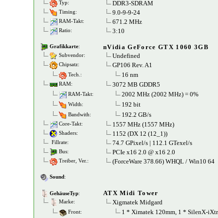
DDR3-SDRAM
Typ:
9.0-9-9-24
Timing:
671.2 MHz
RAM-Takt:
3:10
Ratio:
nVidia GeForce GTX 1060 3GB
Grafikkarte
:
Undefined
Subvendor:
GP106 Rev. A1
Chipsatz:
16 nm
Tech.:
3072 MB GDDR5
RAM:
2002 MHz (2002 MHz) = 0%
RAM-Takt:
192 bit
Width:
192.2 GB/s
Bandwith:
1557 MHz (1557 MHz)
Core-Takt:
1152 (DX 12 (12_1))
Shaders:
74.7 GPixel/s | 112.1 GTexel/s
Fillrate:
PCIe x16 2.0 @ x16 2.0
Bus:
(ForceWare 378.66) WHQL / Win10 64
Treiber, Ver.:
Sound
:
ATX Midi Tower
GehäuseTyp
:
Xigmatek Midgard
Marke:
1 * Ximatek 120mm, 1 * SilenX-iX
Front: