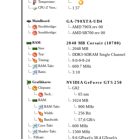
Temperatur:
1.57
CPU-Z Vers.:
GA-790XTA-UD4
MainBoard
:
AMD 790X rev 00
Northbridge:
AMD SB700 rev 00
Southbridge:
2048 MB Corsair (10700)
RAM
:
2048 MB
Size:
DDR3-SDRAM Single Channel
Typ:
9.0-9-9-24
Timing:
669.7 MHz
RAM-Takt:
3:10
Ratio:
NVIDIA GeForce GTS 250
Grafikkarte
:
G92
Chipsatz:
65 nm
Tech.:
1024 MB
RAM:
900 MHz
RAM-Takt:
256 Bit
Width:
57,6 GB/s
Bandwith:
600 MHz
Core-Takt:
1500 MHz
Shader-Takt:
9,6 GPixel/s 38,4 GTexel/s
Fillrate: