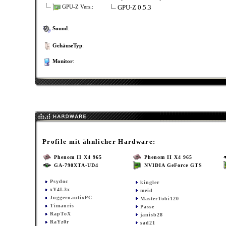
GPU-Z 0.5.3
GPU-Z Vers.:
Sound
:
GehäuseTyp
:
Monitor
:
Profile mit ähnlicher Hardware:
Phenom II X4 965
Phenom II X4 965
GA-790XTA-UD4
NVIDIA GeForce GTS
Psydoc
kingler
xY4L3x
meid
JuggernautixPC
MasterTobi120
Timanris
Passe
RapToX
janisb28
RaYz0r
sad21