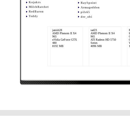
Kojakrs
RaySpoint
MilchRatchet
Armageddon
RedBaron
pils65
Teddy
der_obi
janisb28
sad21
AMD Phenom II X4
AMD Phenom II X4
965
965
nVidia GeForce GTX
ATI Radeon HD 5750
480
Series
8192 MB
4096 MB
RedBaron
AMD Phenom II X4
965
ATI Radeon HD 5800
Series
4096 MB