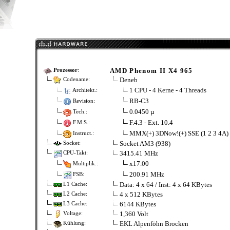
AMD Phenom II X4 965
Prozessor
:
Deneb
Codename:
1 CPU - 4 Kerne - 4 Threads
Architekt.:
RB-C3
Revision:
0.0450 µ
Tech.:
F.4.3 - Ext. 10.4
F.M.S.:
MMX(+) 3DNow!(+) SSE (1 2 3 4A
Instruct.:
Socket AM3 (938)
Socket:
3415.41 MHz
CPU-Takt:
x17.00
Multiplik.:
200.91 MHz
FSB:
Data: 4 x 64 / Inst: 4 x 64 KBytes
L1 Cache:
4 x 512 KBytes
L2 Cache:
6144 KBytes
L3 Cache:
1,360 Volt
Voltage:
EKL Alpenföhn Brocken
Kühlung: