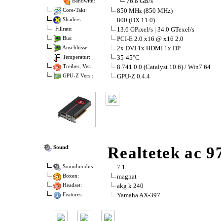
76.8 GB/s
Bandwith:
850 MHz (850 MHz)
Core-Takt:
800 (DX 11.0)
Shaders:
13.6 GPixel/s | 34.0 GTexel/s
Fillrate:
PCI-E 2.0 x16 @ x16 2.0
Bus:
2x DVI 1x HDMI 1x DP
Anschlüsse:
35-45°C
Temperatur:
8.741.0.0 (Catalyst 10.6) / Win7 64
Treiber, Ver.:
GPU-Z 0.4.4
GPU-Z Vers.:
Realtetek ac 9
Sound
:
7.1
Soundmodus:
magnat
Boxen:
akg k 240
Headset:
Yamaha AX-397
Features: