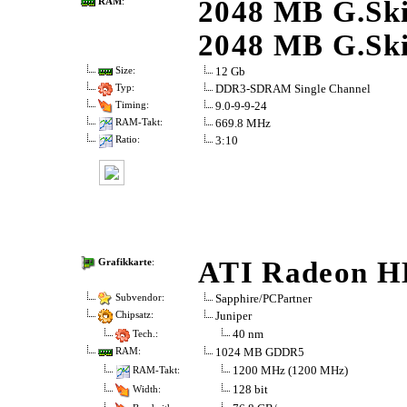
2048 MB G.Ski
RAM
:
2048 MB G.Ski
12 Gb
Size:
DDR3-SDRAM Single Channel
Typ:
9.0-9-9-24
Timing:
669.8 MHz
RAM-Takt:
3:10
Ratio:
ATI Radeon HD
Grafikkarte
:
Sapphire/PCPartner
Subvendor:
Juniper
Chipsatz:
40 nm
Tech.:
1024 MB GDDR5
RAM:
1200 MHz (1200 MHz)
RAM-Takt:
128 bit
Width: