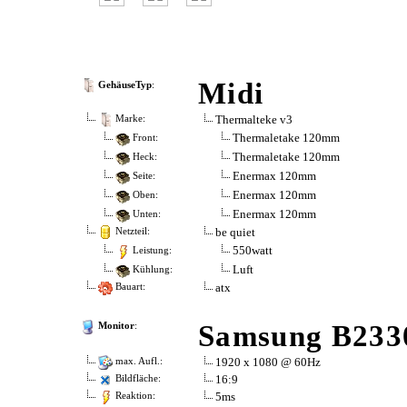
Midi
GehäuseTyp
:
Thermalteke v3
Marke:
Thermaletake 120mm
Front:
Thermaletake 120mm
Heck:
Enermax 120mm
Seite:
Enermax 120mm
Oben:
Enermax 120mm
Unten:
be quiet
Netzteil:
550watt
Leistung:
Luft
Kühlung:
atx
Bauart:
Samsung B233
Monitor
:
1920 x 1080 @ 60Hz
max. Aufl.:
16:9
Bildfläche:
5ms
Reaktion: