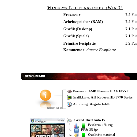
Windows Leistungsindex (Win 7)
Prozessor
7.4
Pu
Arbeitsspeicher (RAM)
7.4
Pu
Grafik (Desktop)
7.1
Pu
Grafik (Spiele)
7.1
Pu
Primäre Festplatte
5.9
Pu
Kommentar
:
dumme Festplatte
Prozessor:
AMD Phenom II X6 1055T
Grafikkarte:
ATI Radeon HD 5770 Series
Auflösung:
Angabe fehlt.
Grand Theft Auto IV
Perform.:
flüssig
FPS:
35 fps
Qualität:
maximal