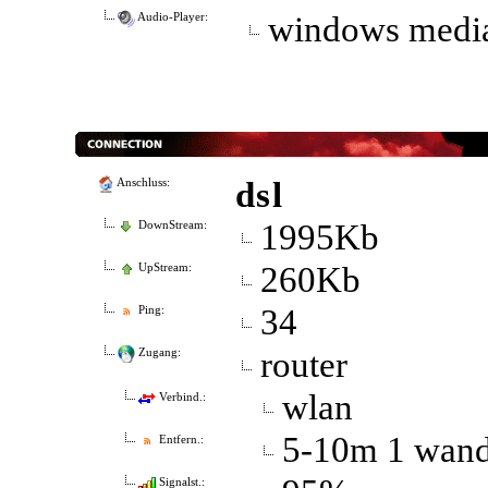
windows medi
Audio-Player:
dsl
Anschluss:
1995Kb
DownStream:
260Kb
UpStream:
34
Ping:
router
Zugang:
wlan
Verbind.:
5-10m 1 wan
Entfern.:
Signalst.: