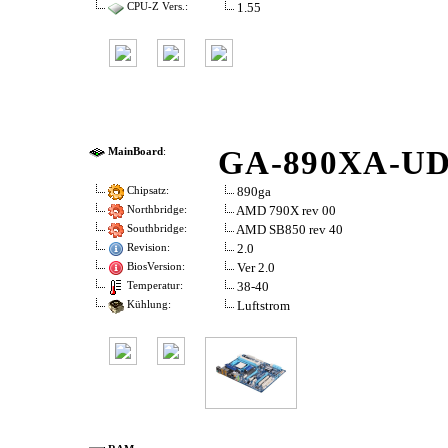
1.55
CPU-Z Vers.:
GA-890XA-U
MainBoard
:
890ga
Chipsatz:
AMD 790X rev 00
Northbridge:
AMD SB850 rev 40
Southbridge:
2.0
Revision:
Ver 2.0
BiosVersion:
38-40
Temperatur:
Luftstrom
Kühlung: