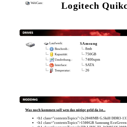
:
Logitech Quik
WebCam
SAmsung
Laufwerk:
8mb
Beschreib.:
750GB
Kapazität:
7400upm
Umdrehung.:
SATA
Interface:
26
Temperatur:
Was noch kommen soll wen das nötige geld da ist...
<h1 class="contentsTopics">
2x2048MB G.Skill DDR3-13
<h1 class="contentsTopics">
1500GB Samsung EcoGreen