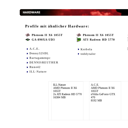
Profile mit ähnlicher Hardware:
Phenom II X6 1055T
Phenom II X6 1055T
GA-890XA-UD3
ATI Radeon HD 5770
A.C.E.
Kerbela
Denny32SDL
teddytaler
Bartagamenpc
DENNISREUTHER
Rune42
ILL-Nature
ILL-Nature
A.C.E.
AMD Phenom II X6
AMD Phenom II X6
1055T
1055T
2x ATI Radeon HD 5770
nVidia GeForce GTX
16384 MB
470
8192 MB
DENNISREUTHER