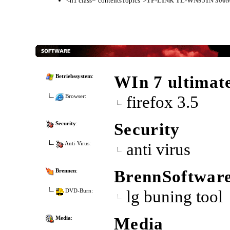
<h1 class="contentsTopics">
TP-LINK TL-WN951N 300M
WIn 7 ultimate
Betriebssystem
:
firefox 3.5
Browser:
Security
Security
:
anti virus
Anti-Virus:
BrennSoftwar
Brennen
:
lg buning tool
DVD-Burn:
Media
Media
: