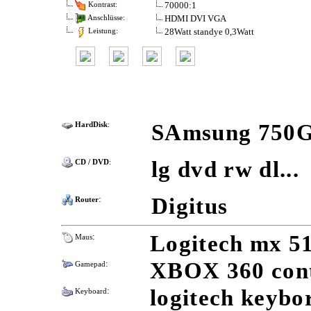
70000:1
Kontrast:
HDMI DVI VGA
Anschlüsse:
28Watt standye 0,3Watt
Leistung:
SAmsung 750
HardDisk
:
lg dvd rw dl...
CD / DVD
:
:
Digitus
Router
:
Logitech mx 5
Maus
:
XBOX 360 cont
Gamepad
:
logitech keybo
Keyboard