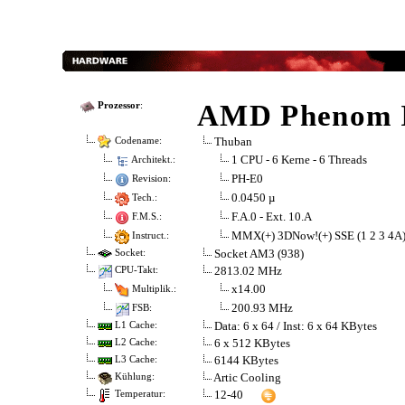
AMD Phenom I
Prozessor
:
Thuban
Codename:
1 CPU - 6 Kerne - 6 Threads
Architekt.:
PH-E0
Revision:
0.0450 µ
Tech.:
F.A.0 - Ext. 10.A
F.M.S.:
MMX(+) 3DNow!(+) SSE (1 2 3 4A
Instruct.:
Socket AM3 (938)
Socket:
2813.02 MHz
CPU-Takt:
x14.00
Multiplik.:
200.93 MHz
FSB:
Data: 6 x 64 / Inst: 6 x 64 KBytes
L1 Cache:
6 x 512 KBytes
L2 Cache:
6144 KBytes
L3 Cache:
Artic Cooling
Kühlung:
12-40
Temperatur: