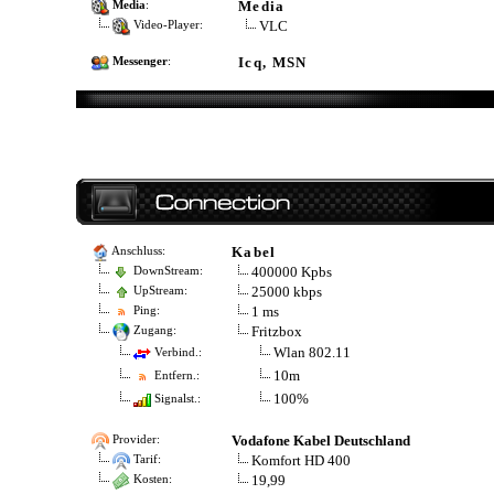
Media
Media
:
VLC
Video-Player:
Icq, MSN
Messenger
:
Kabel
Anschluss:
400000 Kpbs
DownStream:
25000 kbps
UpStream:
1 ms
Ping:
Fritzbox
Zugang:
Wlan 802.11
Verbind.:
10m
Entfern.:
100%
Signalst.:
Vodafone Kabel Deutschland
Provider:
Komfort HD 400
Tarif:
19,99
Kosten: