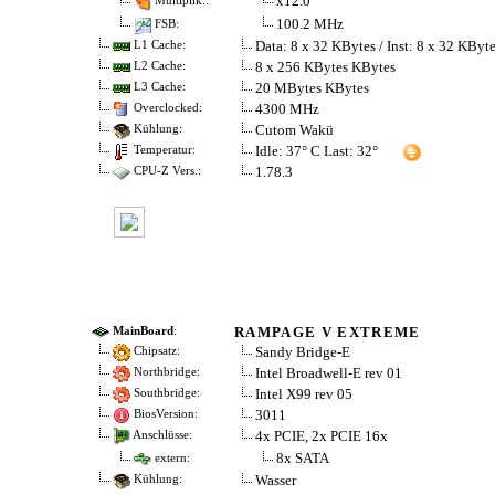
x12.0
Multiplik.:
100.2 MHz
FSB:
Data: 8 x 32 KBytes / Inst: 8 x 32 KByt
L1 Cache:
8 x 256 KBytes KBytes
L2 Cache:
20 MBytes KBytes
L3 Cache:
4300 MHz
Overclocked:
Cutom Wakü
Kühlung:
Idle: 37° C Last: 32°
Temperatur:
1.78.3
CPU-Z Vers.:
RAMPAGE V EXTREME
MainBoard
:
Sandy Bridge-E
Chipsatz:
Intel Broadwell-E rev 01
Northbridge:
Intel X99 rev 05
Southbridge:
3011
BiosVersion:
4x PCIE, 2x PCIE 16x
Anschlüsse:
8x SATA
extern:
Wasser
Kühlung: