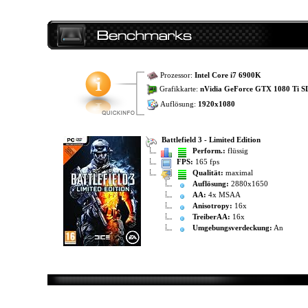
Prozessor:
Intel Core i7 6900K
Grafikkarte:
nVidia GeForce GTX 1080 Ti S
Auflösung:
1920x1080
Battlefield 3 - Limited Edition
Perform.:
flüssig
FPS:
165 fps
Qualität:
maximal
Auflösung:
2880x1650
AA:
4x MSAA
Anisotropy:
16x
TreiberAA:
16x
Umgebungsverdeckung:
An