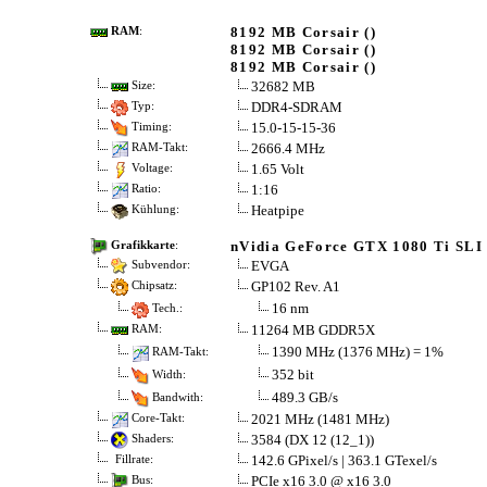
8192 MB Corsair ()
RAM
:
8192 MB Corsair ()
8192 MB Corsair ()
32682 MB
Size:
DDR4-SDRAM
Typ:
15.0-15-15-36
Timing:
2666.4 MHz
RAM-Takt:
1.65 Volt
Voltage:
1:16
Ratio:
Heatpipe
Kühlung:
nVidia GeForce GTX 1080 Ti SLI
Grafikkarte
:
EVGA
Subvendor:
GP102 Rev. A1
Chipsatz:
16 nm
Tech.:
11264 MB GDDR5X
RAM:
1390 MHz (1376 MHz) = 1%
RAM-Takt:
352 bit
Width:
489.3 GB/s
Bandwith:
2021 MHz (1481 MHz)
Core-Takt:
3584 (DX 12 (12_1))
Shaders:
142.6 GPixel/s | 363.1 GTexel/s
Fillrate:
PCIe x16 3.0 @ x16 3.0
Bus: