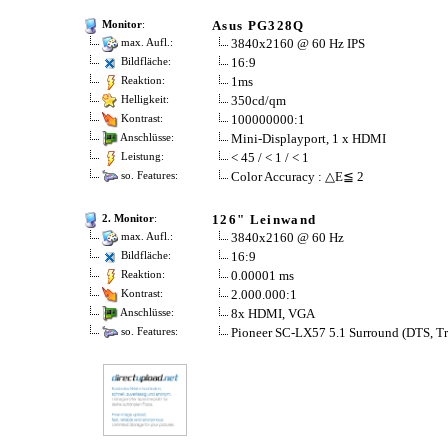
Asus PG328Q
Monitor
:
3840x2160 @ 60 Hz IPS
max. Aufl.:
16:9
Bildfläche:
1ms
Reaktion:
350cd/qm
Helligkeit:
100000000:1
Kontrast:
Mini-Displayport, 1 x HDMI
Anschlüsse:
< 45 / < 1 / < 1
Leistung:
Color Accuracy : △E≦ 2
so. Features:
126" Leinwand
2. Monitor
:
3840x2160 @ 60 Hz
max. Aufl.:
16:9
Bildfläche:
0.00001 ms
Reaktion:
2.000.000:1
Kontrast:
8x HDMI, VGA
Anschlüsse:
Pioneer SC-LX57 5.1 Surround (DTS, T
so. Features: