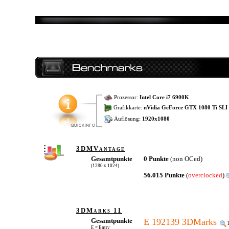
Prozessor:
Intel Core i7 6900K
Grafikkarte:
nVidia GeForce GTX 1080 Ti SLI
Auflösung:
1920x1080
3DMVantage
Gesamtpunkte
0 Punkte
(non OCed)
(1280 x 1024)
56.015 Punkte
(
overclocked
)
3DMarks 11
Gesamtpunkte
E 192139 3DMarks
E = Entry