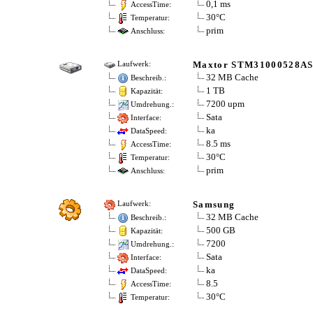
0,1 ms
AccessTime:
30°C
Temperatur:
prim
Anschluss:
Maxtor STM31000528A
Laufwerk:
32 MB Cache
Beschreib.:
1 TB
Kapazität:
7200 upm
Umdrehung.:
Sata
Interface:
ka
DataSpeed:
8.5 ms
AccessTime:
30°C
Temperatur:
prim
Anschluss:
Samsung
Laufwerk:
32 MB Cache
Beschreib.:
500 GB
Kapazität:
7200
Umdrehung.:
Sata
Interface:
ka
DataSpeed:
8.5
AccessTime:
30°C
Temperatur: