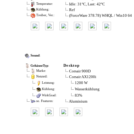
Idle: 31°C, Last: 42°C
Temperatur:
Ref
Kühlung:
(ForceWare 378.78) WHQL / Win10 64
Treiber, Ver.:
Sound
:
Desktop
GehäuseTyp
:
Corsair 900D
Marke:
Corsair AX1200i
Netzteil:
1200 W
Leistung:
Wasserkühlung
Kühlung:
83%
WirkGrad:
Aluminium
so. Features: