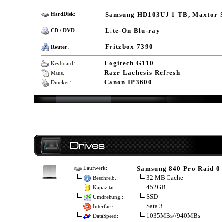
Samsung HD103UJ 1 TB, Maxtor S
HardDisk
:
Lite-On Blu-ray
CD / DVD
:
:
Fritzbox 7390
Router
:
Logitech G110
Keyboard
:
Razr Lachesis Refresh
Maus
:
Canon IP3600
Drucker
Samsung 840 Pro Raid 0
Laufwerk:
32 MB Cache
Beschreib.:
452GB
Kapazität:
SSD
Umdrehung.:
Sata 3
Interface:
1035MBs//940MBs
DataSpeed: