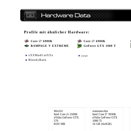
Profile mit ähnlicher Hardware:
Core i7 6900K
Core i7 6900K
RAMPAGE V EXTREME
GeForce GTX 1080 T
xXXMadCatXXx
ccwt
BloodyRain
MiciS4
someone-else
Intel Core i5 2500K
Intel Core I7 3930K
nVidia GeForce GTX
nVidia GeForce GTX
570
1080 Ti
8192 MB
16 GB (4x4GB)