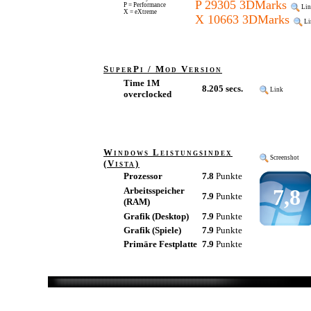
P 29305 3DMarks
P = Performance
Lin
X = eXtreme
X 10663 3DMarks
Li
SuperPi / Mod Version
Time 1M
8.205 secs.
Link
overclocked
Windows Leistungsindex
Screenshot
(Vista)
Prozessor
7.8
Punkte
7,8
Arbeitsspeicher
7.9
Punkte
(RAM)
Grafik (Desktop)
7.9
Punkte
Grafik (Spiele)
7.9
Punkte
Primäre Festplatte
7.9
Punkte