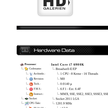
Intel Core i7 6900K
Prozessor
:
Broadwell-E/EP
Codename:
1 CPU - 8 Kerne - 16 Threads
Architekt.:
M0
Revision:
0.0140 µ
Tech.:
6.F.1 - Ext. 6.4F
F.M.S.:
MMX, SSE, SSE2, SSE3, SSSE3, SSE
Instruct.:
Socket 2011 LGA
Socket:
1201.9 MHz
CPU-Takt: