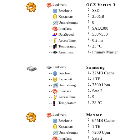
OCZ Vertex 3
Laufwerk:
SSD
Beschreib.:
256GB
Kapazität:
0
Umdrehung.:
SATA300
Interface:
550//550
DataSpeed:
0.2 ms
AccessTime:
25 °C
Temperatur:
Primary Master
Anschluss:
Samsung
Laufwerk:
32MB Cache
Beschreib.:
1 TB
Kapazität:
7500 Upm
Umdrehung.:
Sata 2
Interface:
9
AccessTime:
28 °C
Temperatur:
Maxtor
Laufwerk:
64MB Cache
Beschreib.:
1 TB
Kapazität:
7200 Upm
Umdrehung.:
Sata 2
Interface: