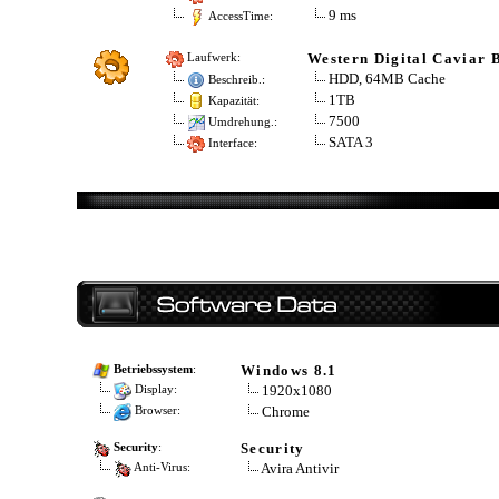
9 ms
AccessTime:
Western Digital Caviar 
Laufwerk:
HDD, 64MB Cache
Beschreib.:
1TB
Kapazität:
7500
Umdrehung.:
SATA 3
Interface:
Windows 8.1
Betriebssystem
:
1920x1080
Display:
Chrome
Browser:
Security
Security
:
Avira Antivir
Anti-Virus: