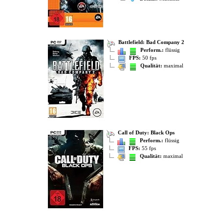
Battlefield: Bad Company 2
Perform.:
flüssig
FPS:
50 fps
Qualität:
maximal
Call of Duty: Black Ops
Perform.:
flüssig
FPS:
55 fps
Qualität:
maximal