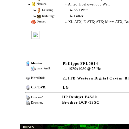
Antec TruePower 650 Watt
Netzteil:
650 Watt
Leistung:
Lüfter
Kühlung:
XL-ATX; E-ATX; ATX; Micro ATX; Ba
Bauart:
Philipps PFL5614
Monitor
:
1920x1080 @ 75 Hz
max. Aufl.:
2x1TB Western Digital Caviar B
HardDisk
:
LG
CD / DVD
:
:
HP Deskjet F4580
Drucker
:
Brother DCP-135C
Drucker