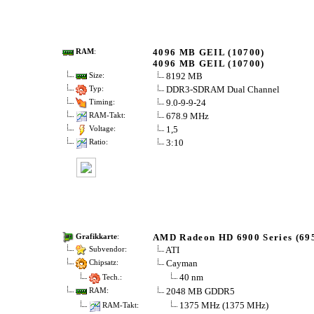
4096 MB GEIL (10700)
RAM
:
4096 MB GEIL (10700)
8192 MB
Size:
DDR3-SDRAM Dual Channel
Typ:
9.0-9-9-24
Timing:
678.9 MHz
RAM-Takt:
1,5
Voltage:
3:10
Ratio:
AMD Radeon HD 6900 Series (695
Grafikkarte
:
ATI
Subvendor:
Cayman
Chipsatz:
40 nm
Tech.:
2048 MB GDDR5
RAM:
1375 MHz (1375 MHz)
RAM-Takt: