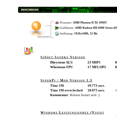
Prozessor:
AMD Phenom II X6 1090T
Grafikkarte:
AMD Radeon HD 6900 Series (69
Auflösung:
1920x1080, 32 Bit
SiSoft Sandra Version
Dhrystone ALU
23 MIPS
Whetstone FPU
17 MFLOPS
SuperPi / Mod Version 1.5
Time 1M
19.775 secs.
Time 1M overclocked
18.975 secs.
Kommentar
:
Könnte besser sein :)
Windows Leistungsindex (Vista)