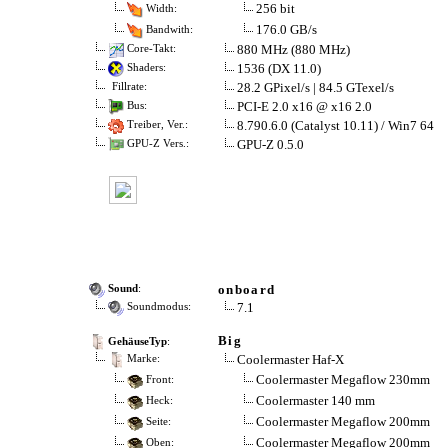
256 bit
Width:
176.0 GB/s
Bandwith:
880 MHz (880 MHz)
Core-Takt:
1536 (DX 11.0)
Shaders:
28.2 GPixel/s | 84.5 GTexel/s
Fillrate:
PCI-E 2.0 x16 @ x16 2.0
Bus:
8.790.6.0 (Catalyst 10.11) / Win7 64
Treiber, Ver.:
GPU-Z 0.5.0
GPU-Z Vers.:
onboard
Sound
:
7.1
Soundmodus:
Big
GehäuseTyp
:
Coolermaster Haf-X
Marke:
Coolermaster Megaflow 230mm
Front:
Coolermaster 140 mm
Heck:
Coolermaster Megaflow 200mm
Seite:
Coolermaster Megaflow 200mm
Oben: