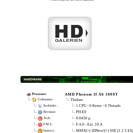
AMD Phenom II X6 1090T
Prozessor
:
Thuban
Codename:
1 CPU - 6 Kerne - 6 Threads
Architekt.:
PH-E0
Revision:
0.0450 µ
Tech.:
F.A.0 - Ext. 10.A
F.M.S.:
MMX(+) 3DNow!(+) SSE (1 2 3 4A
Instruct.: