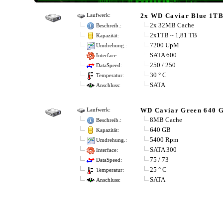
2x WD Caviar Blue 1TB
Laufwerk:
2x 32MB Cache
Beschreib.:
2x1TB ~ 1,81 TB
Kapazität:
7200 UpM
Umdrehung.:
SATA 600
Interface:
250 / 250
DataSpeed:
30 ° C
Temperatur:
SATA
Anschluss:
WD Caviar Green 640 
Laufwerk:
8MB Cache
Beschreib.:
640 GB
Kapazität:
5400 Rpm
Umdrehung.:
SATA 300
Interface:
75 / 73
DataSpeed:
25 ° C
Temperatur:
SATA
Anschluss: