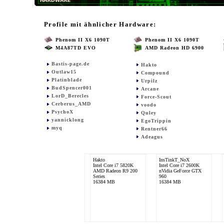
Profile mit ähnlicher Hardware:
Phenom II X6 1090T
Phenom II X6 1090T
M4A87TD EVO
AMD Radeon HD 6900
Bastis-page.de
Hakto
Outlaw15
Compound
Platinblade
Urpilz
BudSpencer001
Arcane
LorD_Berecles
Force-Scout
Cerberus_AMD
voodo
PsychoX
Quley
yannicklong
EgoTrippin
myq
Rentner66
Adeagus
Hakto
InsTinkT_NoX
Intel Core i7 5820K
Intel Core i7 2600K
AMD Radeon R9 200
nVidia GeForce GTX
Series
960
16384 MB
16384 MB