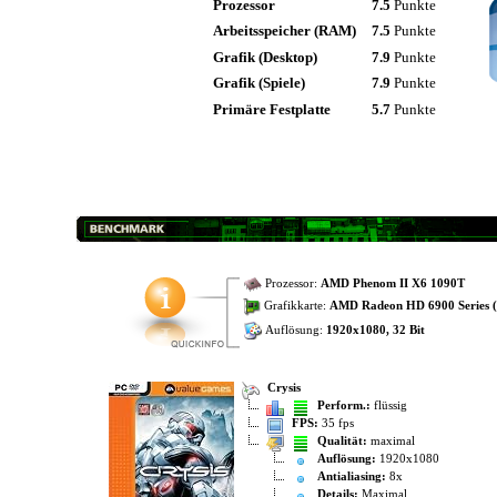
Prozessor
7.5
Punkte
Arbeitsspeicher (RAM)
7.5
Punkte
Grafik (Desktop)
7.9
Punkte
Grafik (Spiele)
7.9
Punkte
Primäre Festplatte
5.7
Punkte
Prozessor:
AMD Phenom II X6 1090T
Grafikkarte:
AMD Radeon HD 6900 Series (
Auflösung:
1920x1080, 32 Bit
Crysis
Perform.:
flüssig
FPS:
35 fps
Qualität:
maximal
Auflösung:
1920x1080
Antialiasing:
8x
Details:
Maximal