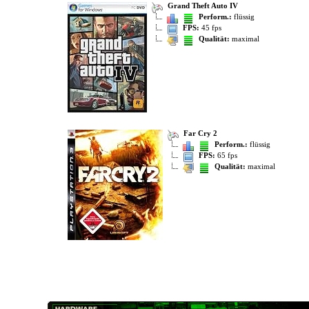
Grand Theft Auto IV
Perform.:
flüssig
FPS:
45 fps
Qualität:
maximal
Far Cry 2
Perform.:
flüssig
FPS:
65 fps
Qualität:
maximal