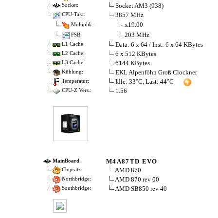
Socket AM3 (938)
Socket:
3857 MHz
CPU-Takt:
x19.00
Multiplik.:
203 MHz
FSB:
Data: 6 x 64 / Inst: 6 x 64 KBytes
L1 Cache:
6 x 512 KBytes
L2 Cache:
6144 KBytes
L3 Cache:
EKL Alpenföhn Groß Clockner
Kühlung:
Idle: 33°C, Last: 44°C
Temperatur:
1.56
CPU-Z Vers.:
M4A87TD EVO
MainBoard
:
AMD 870
Chipsatz:
AMD 870 rev 00
Northbridge:
AMD SB850 rev 40
Southbridge: