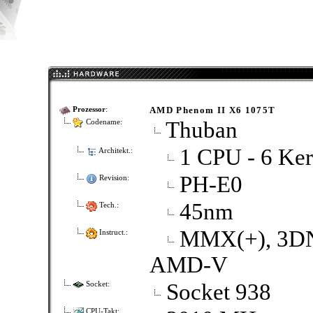
AMD Phenom II X6 1075T
Prozessor
:
Thuban
Codename:
1 CPU - 6 Ker
Architekt.:
PH-E0
Revision:
45nm
Tech.:
MMX(+), 3DNO
Instruct.:
AMD-V
Socket 938
Socket:
CPU-Takt: