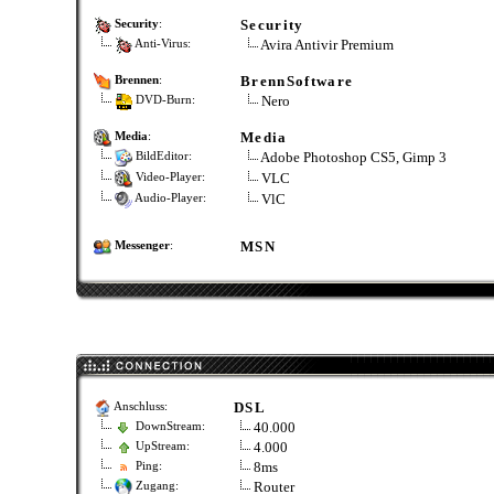
Security
Security
:
Avira Antivir Premium
Anti-Virus:
BrennSoftware
Brennen
:
Nero
DVD-Burn:
Media
Media
:
Adobe Photoshop CS5, Gimp 3
BildEditor:
VLC
Video-Player:
VlC
Audio-Player:
MSN
Messenger
:
DSL
Anschluss:
40.000
DownStream:
4.000
UpStream:
8ms
Ping:
Router
Zugang: