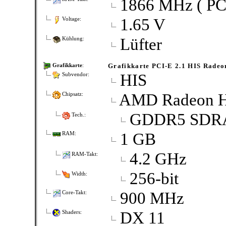
1866 MHz ( PC
1.65 V
Voltage:
Lüfter
Kühlung:
Grafikkarte PCI-E 2.1 HIS Radeo
Grafikkarte
:
HIS
Subvendor:
AMD Radeon 
Chipsatz:
GDDR5 SDRA
Tech.:
1 GB
RAM:
4.2 GHz
RAM-Takt:
256-bit
Width:
900 MHz
Core-Takt:
DX 11
Shaders: