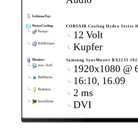
GehäuseTyp
:
CORSAIR Cooling Hydro Series 
WaterCooling
:
12 Volt
Pumpe:
Kupfer
Kühlkörper:
Samsung SyncMaster BX2235 19
Monitor
:
1920x1080 @ 
max. Aufl.:
16:10, 16.09
Bildfläche:
2 ms
Reaktion:
DVI
Anschlüsse: