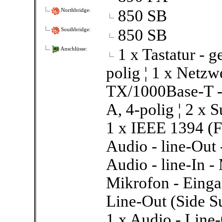
850 SB
Northbridge:
850 SB
Southbridge:
1 x Tastatur - 
Anschlüsse:
polig ¦ 1 x Netz
TX/1000Base-T -
A, 4-polig ¦ 2 x
1 x IEEE 1394 (Fi
Audio - line-Out
Audio - line-In -
Mikrofon - Einga
Line-Out (Side S
1 x Audio - Line