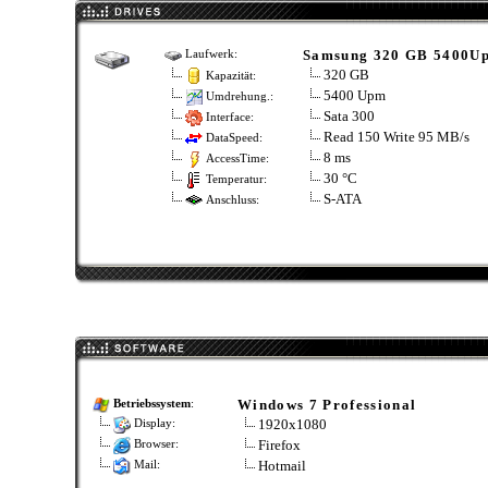
Samsung 320 GB 5400U
Laufwerk:
320 GB
Kapazität:
5400 Upm
Umdrehung.:
Sata 300
Interface:
Read 150 Write 95 MB/s
DataSpeed:
8 ms
AccessTime:
30 °C
Temperatur:
S-ATA
Anschluss:
Windows 7 Professional
Betriebssystem
:
1920x1080
Display:
Firefox
Browser:
Hotmail
Mail: