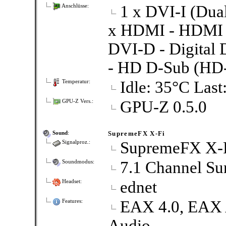
1 x DVI-I (Dual
Anschlüsse:
x HDMI - HDMI Ty
DVI-D - Digital 
- HD D-Sub (HD-1
Idle: 35°C Last
Temperatur:
GPU-Z 0.5.0
GPU-Z Vers.:
SupremeFX X-Fi
Sound
:
SupremeFX X-
Signalproz.:
7.1 Channel Su
Soundmodus:
ednet
Headset:
EAX 4.0, EAX
Features:
Audio