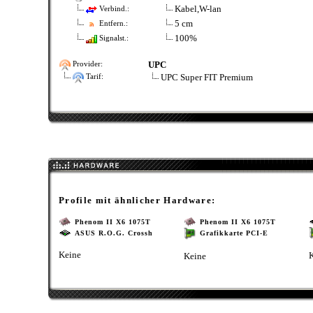
Kabel,W-lan
Verbind.:
5 cm
Entfern.:
100%
Signalst.:
UPC
Provider:
UPC Super FIT Premium
Tarif:
Profile mit ähnlicher Hardware:
Phenom II X6 1075T
Phenom II X6 1075T
ASUS R.O.G. Crossh
Grafikkarte PCI-E
Keine
Keine