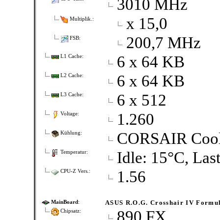
3010 MHz
x 15,0
Multiplik.:
200,7 MHz
FSB:
6 x 64 KB
L1 Cache:
6 x 64 KB
L2 Cache:
6 x 512
L3 Cache:
1.260
Voltage:
CORSAIR Cooli
Kühlung:
Idle: 15°C, Las
Temperatur:
1.56
CPU-Z Vers.:
ASUS R.O.G. Crosshair IV Formu
MainBoard
:
890 FX
Chipsatz: