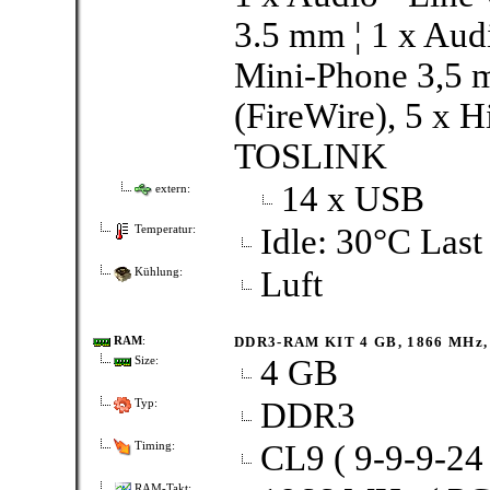
3.5 mm ¦ 1 x Aud
Mini-Phone 3,5 m
(FireWire), 5 x 
TOSLINK
14 x USB
extern:
Idle: 30°C Last
Temperatur:
Luft
Kühlung:
DDR3-RAM KIT 4 GB, 1866 MHz,
RAM
:
4 GB
Size:
DDR3
Typ:
CL9 ( 9-9-9-24 
Timing:
RAM-Takt: