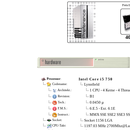
Preis/
4
Intel Core i5 750
Prozessor
:
Lynnfield
Codename:
1 CPU - 4 Kerne - 4 Threa
Architekt.:
B1
Revision:
0.0450 µ
Tech.:
6.E.5 - Ext. 6.1E
F.M.S.:
MMX SSE SSE2 SSE3 SS
Instruct.:
Socket 1156 LGA
Socket:
1197.03 MHz 2700Mhz@La
CPU-Takt: