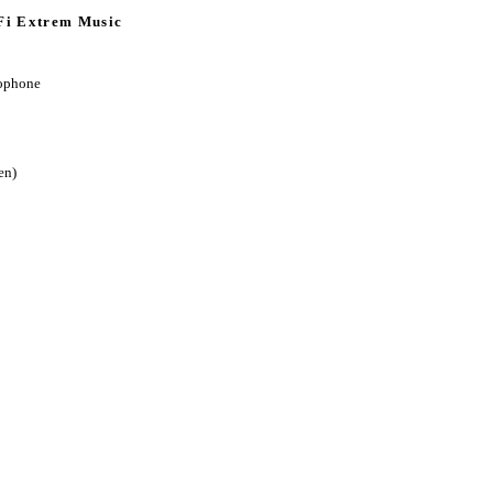
-Fi Extrem Music
ophone
en)