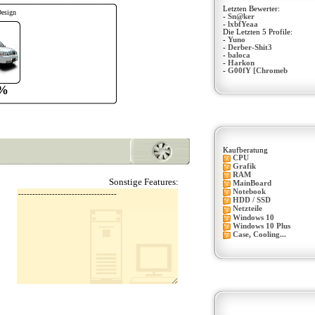
Letzten Bewerter:
Design
-
Sn@ker
-
lxbfYeaa
Die Letzten 5 Profile:
-
Yuno
-
Derber-Shit3
-
baloca
-
Harkon
-
G00fY [Chromeb
%
Kaufberatung
CPU
Grafik
RAM
Sonstige Features:
MainBoard
Notebook
HDD / SSD
Netzteile
Windows 10
Windows 10 Plus
Case, Cooling...