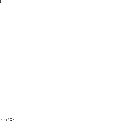
l
.62) / XP