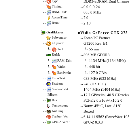
DDR3-SDRAM Dual Channe
Typ:
9.0-9-9-24
Timing:
665.0 MHz
RAM-Takt:
7.9
AccessTime:
2:10
Ratio:
nVidia GeForce GTX 275
Grafikkarte
:
Zotac/PC Partner
Subvendor:
GT200 Rev. B1
Chipsatz:
55 nm
Tech.:
896 MB GDDR3
RAM:
1134 MHz (1134 MHz)
RAM-Takt:
448 bit
Width:
127.0 GB/s
Bandwith:
633 MHz (633 MHz)
Core-Takt:
240 (DX 10.0)
Shaders:
1404 MHz (1404 MHz)
Shader-Takt:
17.7 GPixel/s | 40.5 GTexel/s
Fillrate:
PCI-E 2.0 x16 @ x16 2.0
Bus:
Norm: 45° C, Last: 81°C
Temperatur:
Boxed
Kühlung:
6.14.11.9562 (ForceWare 195
Treiber, Ver.:
GPU-Z 0.3.8
GPU-Z Vers.: