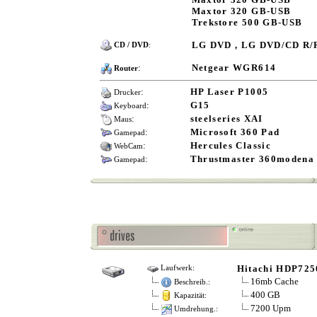
Maxtor 320 GB-USB
Trekstore 500 GB-USB
LG DVD , LG DVD/CD R
CD / DVD
:
:
Netgear WGR614
Router
:
HP Laser P1005
Drucker
:
G15
Keyboard
:
steelseries XAI
Maus
:
Microsoft 360 Pad
Gamepad
:
Hercules Classic
WebCam
:
Thrustmaster 360modena
Gamepad
Hitachi HDP725
Laufwerk:
16mb Cache
Beschreib.:
400 GB
Kapazität:
7200 Upm
Umdrehung.: