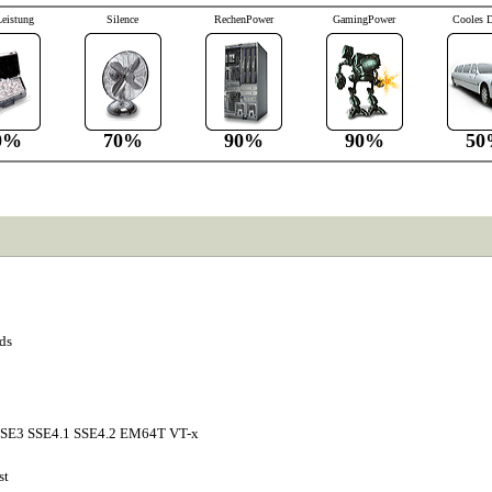
Leistung
Silence
RechenPower
GamingPower
Cooles 
0%
70%
90%
90%
50
ds
SE3 SSE4.1 SSE4.2 EM64T VT-x
st