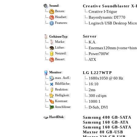
Creative Soundblaster X
Sound
:
Creative I-Trigue
Boxen:
Bayerdynamic DT770
Headset:
Logitech USB Desktop Micr
Features:
Server
GehäuseTyp
:
K.A.
Marke:
Enermax120mm (vorne+hint
Lüfter:
Power700W
Netzteil:
ATX
Bauart:
LG L227WTP
Monitor
:
1680x1050 @ 60 Hz
max. Aufl.:
16:10
Bildfläche:
2ms
Reaktion:
300 cd/qm
Helligkeit:
1000:1
Kontrast:
D-Sub, DVI
Anschlüsse:
Samsung 400 GB-SATA
HardDisk
:
Samsung 160 GB-ATA
Samsung 160 GB-SATA
Maxtor 80 GB-USB
Maxtor 320 GB-USB