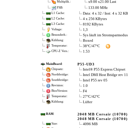
x9.00 x21.00 Last
Multiplik.:
133.00 MHz
FSB:
Data: 4 x 32 / Inst: 4 x 32 K
L1 Cache:
4 x 256 KBytes
L2 Cache:
8192 KBytes
L3 Cache:
1,3
Voltage:
Sys läuft im Stromsparmodus
Besonderh.:
Boxed
Kühlung:
38°C/47°C
Temperatur:
1.53
CPU-Z Vers.:
P55-UD3
MainBoard
:
Intel® P55 Express Chipset
Chipsatz:
Intel DMI Host Bridge rev 11
Northbridge:
Intel P55 rev 05
Southbridge:
1.0
Revision:
F4
BiosVersion:
27°C/42°C
Temperatur:
Lüfter
Kühlung:
2048 MB Corsair (10700)
RAM
:
2048 MB Corsair (10700)
4096 MB
Size: