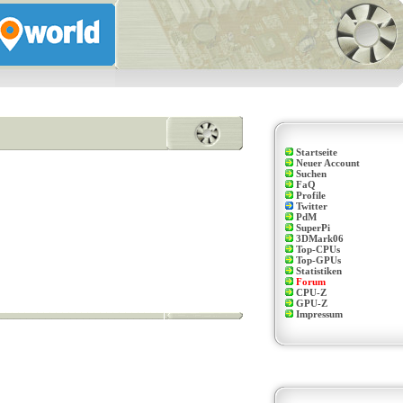
Startseite
Neuer Account
Suchen
FaQ
Profile
Twitter
PdM
SuperPi
3DMark06
Top-CPUs
Top-GPUs
Statistiken
Forum
CPU-Z
GPU-Z
Impressum