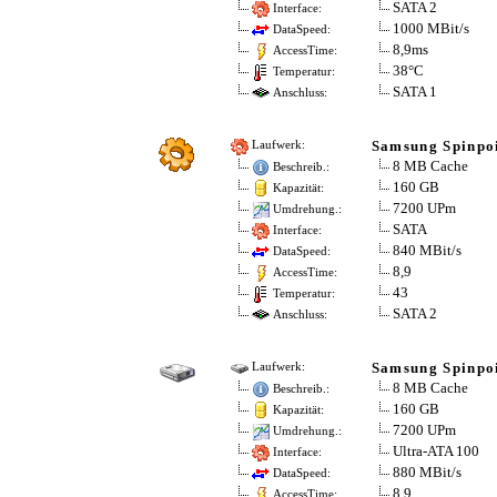
SATA 2
Interface:
1000 MBit/s
DataSpeed:
8,9ms
AccessTime:
38°C
Temperatur:
SATA 1
Anschluss:
Samsung Spinpo
Laufwerk:
8 MB Cache
Beschreib.:
160 GB
Kapazität:
7200 UPm
Umdrehung.:
SATA
Interface:
840 MBit/s
DataSpeed:
8,9
AccessTime:
43
Temperatur:
SATA 2
Anschluss:
Samsung Spinpo
Laufwerk:
8 MB Cache
Beschreib.:
160 GB
Kapazität:
7200 UPm
Umdrehung.:
Ultra-ATA 100
Interface:
880 MBit/s
DataSpeed:
8,9
AccessTime: