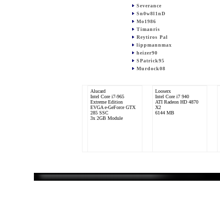
Severance
Sn0w8l1nD
Mo1986
Timanris
Reytiros Pal
lippmannmax
heizer90
SPatrick95
Murdock08
Alucard
Looserx
Intel Core i7-965
Intel Core i7 940
Extreme Edition
ATI Radeon HD 4870
EVGA e-GeForce GTX
X2
285 SSC
6144 MB
3x 2GB Module
Murdock08
Intel Core i5 4460
AMD Radeon R9 390
Series
16384 MB