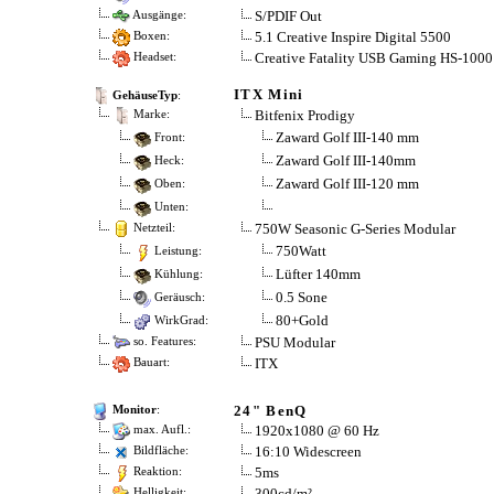
S/PDIF Out
Ausgänge:
5.1 Creative Inspire Digital 5500
Boxen:
Creative Fatality USB Gaming HS-1000
Headset:
ITX Mini
GehäuseTyp
:
Bitfenix Prodigy
Marke:
Zaward Golf III-140 mm
Front:
Zaward Golf III-140mm
Heck:
Zaward Golf III-120 mm
Oben:
Unten:
750W Seasonic G-Series Modular
Netzteil:
750Watt
Leistung:
Lüfter 140mm
Kühlung:
0.5 Sone
Geräusch:
80+Gold
WirkGrad:
PSU Modular
so. Features:
ITX
Bauart:
24" BenQ
Monitor
:
1920x1080 @ 60 Hz
max. Aufl.:
16:10 Widescreen
Bildfläche:
5ms
Reaktion:
300cd/m²
Helligkeit: