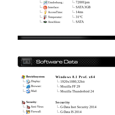
7200Upm
Umdrehung.:
SATA 3GB
Interface:
14ms
AccessTime:
31°C
Temperatur:
SATA
Anschluss:
Windows 8.1 Prof. x64
Betriebssystem
:
1920x1080,32bit
Display:
Mozilla FF 29
Browser:
Mozilla Thunderbird 24
Mail:
Security
Security
:
G-Data Inet Security 2014
Anti-Virus:
G-Data IS 2014
Firewall: