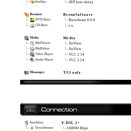
AVP (wie oben)
AntiSpy:
BrennSoftware
Brennen
:
BurnAware 6.9.4
DVD-Burn:
s.o.
CD-Burn:
Media
Media
:
XnView
BildViewer:
XnView
BildEditor:
VLC 2.14
Video-Player:
VLC 2.14
Audio-Player:
TS3 only
Messenger
:
V-DSL 2+
Anschluss:
100000 Kbps
DownStream: