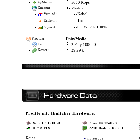
5000 Kbps
UpStream:
Modem
Zugang:
Kabel
Verbind.:
1m
Entfern.:
bei WLAN 100%
Signalst.:
UnityMedia
Provider:
2 Play 100000
Tarif:
29,99 €
Kosten:
Profile mit ähnlicher Hardware:
Xeon E3 1240 v3
Xeon E3 1240 v3
H87M-ITX
AMD Radeon R9 200
Keine
matze6000