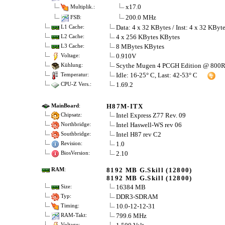
x17.0
Multiplik.:
200.0 MHz
FSB:
Data: 4 x 32 KBytes / Inst: 4 x 32 KByt
L1 Cache:
4 x 256 KBytes KBytes
L2 Cache:
8 MBytes KBytes
L3 Cache:
0.910V
Voltage:
Scythe Mugen 4 PCGH Edition @ 80
Kühlung:
Idle: 16-25° C, Last: 42-53° C
Temperatur:
1.69.2
CPU-Z Vers.:
H87M-ITX
MainBoard
:
Intel Express Z77 Rev. 09
Chipsatz:
Intel Haswell-WS rev 06
Northbridge:
Intel H87 rev C2
Southbridge:
1.0
Revision:
2.10
BiosVersion:
8192 MB G.Skill (12800)
RAM
:
8192 MB G.Skill (12800)
16384 MB
Size:
DDR3-SDRAM
Typ:
10.0-12-12-31
Timing:
799.6 MHz
RAM-Takt:
Voltage: