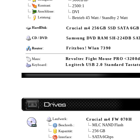
2500:1
Kontrast:
DVI
Anschlüsse:
Betrieb 45 Watt / Standby 2 Watt
Leistung:
Crucial m4 256GB SSD SATA 6GB
HardDisk
:
Samsung DVD RAM SH-224DB SA
CD / DVD
:
:
Fritzbox! Wlan 7390
Router
:
Revoltec Fight Mouse PRO <3200d
Maus
:
Logitech USB 2.0 Standard Tastat
Keyboard
Crucial m4 FW 070H
Laufwerk:
MLC NAND Flash
Beschreib.:
256 GB
Kapazität:
SATA 6Gbps
Interface: