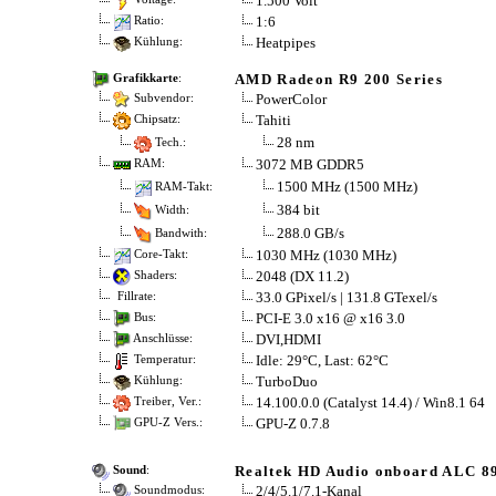
1.500 Volt
1:6
Ratio:
Heatpipes
Kühlung:
AMD Radeon R9 200 Series
Grafikkarte
:
PowerColor
Subvendor:
Tahiti
Chipsatz:
28 nm
Tech.:
3072 MB GDDR5
RAM:
1500 MHz (1500 MHz)
RAM-Takt:
384 bit
Width:
288.0 GB/s
Bandwith:
1030 MHz (1030 MHz)
Core-Takt:
2048 (DX 11.2)
Shaders:
33.0 GPixel/s | 131.8 GTexel/s
Fillrate:
PCI-E 3.0 x16 @ x16 3.0
Bus:
DVI,HDMI
Anschlüsse:
Idle: 29°C, Last: 62°C
Temperatur:
TurboDuo
Kühlung:
14.100.0.0 (Catalyst 14.4) / Win8.1 64
Treiber, Ver.:
GPU-Z 0.7.8
GPU-Z Vers.:
Realtek HD Audio onboard ALC 8
Sound
:
2/4/5.1/7.1-Kanal
Soundmodus: