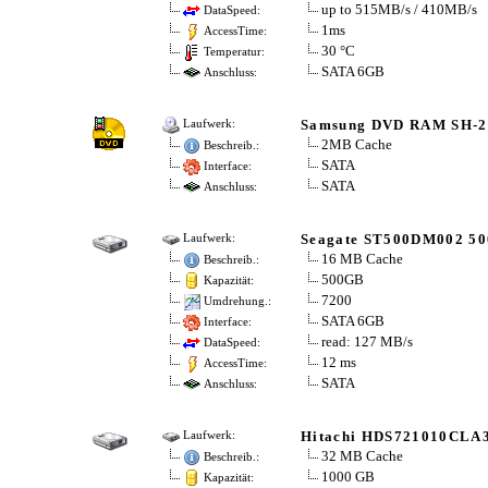
up to 515MB/s / 410MB/s
DataSpeed:
1ms
AccessTime:
30 °C
Temperatur:
SATA 6GB
Anschluss:
Samsung DVD RAM SH-
Laufwerk:
2MB Cache
Beschreib.:
SATA
Interface:
SATA
Anschluss:
Seagate ST500DM002 5
Laufwerk:
16 MB Cache
Beschreib.:
500GB
Kapazität:
7200
Umdrehung.:
SATA 6GB
Interface:
read: 127 MB/s
DataSpeed:
12 ms
AccessTime:
SATA
Anschluss:
Hitachi HDS721010CLA
Laufwerk:
32 MB Cache
Beschreib.:
1000 GB
Kapazität: