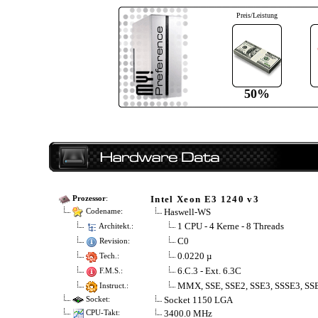
Preis/Leistung
50%
Intel Xeon E3 1240 v3
Prozessor
:
Haswell-WS
Codename:
1 CPU - 4 Kerne - 8 Threads
Architekt.:
C0
Revision:
0.0220 µ
Tech.:
6.C.3 - Ext. 6.3C
F.M.S.:
MMX, SSE, SSE2, SSE3, SSSE3, SSE
Instruct.:
Socket 1150 LGA
Socket:
3400.0 MHz
CPU-Takt: