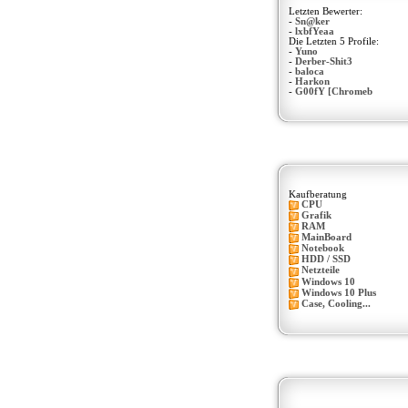
Letzten Bewerter:
-
Sn@ker
-
lxbfYeaa
Die Letzten 5 Profile:
-
Yuno
-
Derber-Shit3
-
baloca
-
Harkon
-
G00fY [Chromeb
Kaufberatung
CPU
Grafik
RAM
MainBoard
Notebook
HDD / SSD
Netzteile
Windows 10
Windows 10 Plus
Case, Cooling...