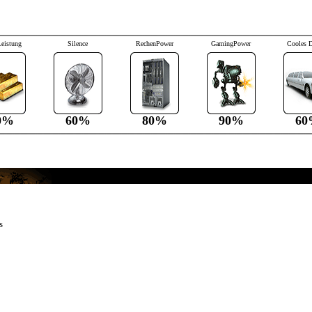
Leistung
Silence
RechenPower
GamingPower
Cooles 
0%
60%
80%
90%
60
s