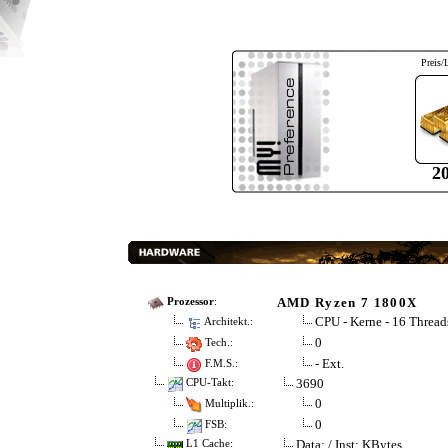
Preis/
2
AMD Ryzen 7 1800X
Prozessor
:
CPU - Kerne - 16 Thread
Architekt.:
0
Tech.:
- Ext.
F.M.S.:
3690
CPU-Takt:
0
Multiplik.:
0
FSB:
Data: / Inst: KBytes
L1 Cache: