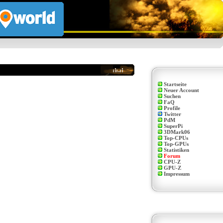
Startseite
Neuer Account
Suchen
FaQ
Profile
Twitter
PdM
SuperPi
3DMark06
Top-CPUs
Top-GPUs
Statistiken
Forum
CPU-Z
GPU-Z
Impressum