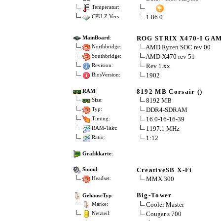
Temperatur:
1.86.0
CPU-Z Vers.:
ROG STRIX X470-I GA
MainBoard
:
AMD Ryzen SOC rev 00
Northbridge:
AMD X470 rev 51
Southbridge:
Rev 1.xx
Revision:
1902
BiosVersion:
8192 MB Corsair ()
RAM
:
8192 MB
Size:
DDR4-SDRAM
Typ:
16.0-16-16-39
Timing:
1197.1 MHz
RAM-Takt:
1:12
Ratio:
Grafikkarte
:
CreativeSB X-Fi
Sound
:
MMX 300
Headset:
Big-Tower
GehäuseTyp
:
Cooler Master
Marke:
Cougar s 700
Netzteil: