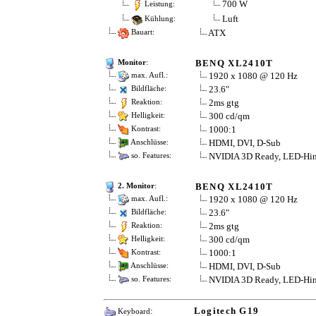
700 W
Leistung:
Luft
Kühlung:
ATX
Bauart:
BENQ XL2410T
Monitor
:
1920 x 1080 @ 120 Hz
max. Aufl.:
23.6"
Bildfläche:
2ms gtg
Reaktion:
300 cd/qm
Helligkeit:
1000:1
Kontrast:
HDMI, DVI, D-Sub
Anschlüsse:
NVIDIA 3D Ready, LED-Hin
so. Features:
BENQ XL2410T
2. Monitor
:
1920 x 1080 @ 120 Hz
max. Aufl.:
23.6"
Bildfläche:
2ms gtg
Reaktion:
300 cd/qm
Helligkeit:
1000:1
Kontrast:
HDMI, DVI, D-Sub
Anschlüsse:
NVIDIA 3D Ready, LED-Hin
so. Features:
:
Logitech G19
Keyboard