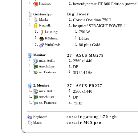
beyerdynamic DT 860 Edition (normale
Headset:
Big Tower
GehäuseTyp
:
Corsair Obsidian 750D
Marke:
be quiet! STRAIGHT POWER 11
Netzteil:
750 W
Leistung:
Lüfter
Kühlung:
80 plus Gold
WirkGrad:
27" ASUS MG279
Monitor
:
2560x1440
max. Aufl.:
DP
Anschlüsse:
3D / 144Hz
so. Features:
27" ASUS PB277
2. Monitor
:
2560x1440
max. Aufl.:
DP
Anschlüsse:
75Hz
so. Features:
:
corsair gaming k70 rgb
Keyboard
:
corsair M65 pro
Maus