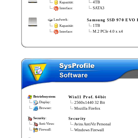
4TB
Kapazität:
SATA3
Interface:
Samsung SSD 970 EVO 
Laufwerk:
1TB
Kapazität:
M.2 PCIe 4.0 x x4
Interface:
Win11 Prof. 64bit
Betriebssystem
:
2560x1440 32 Bit
Display:
Mozilla Firefox
Browser:
Security
Security
:
Avira AntiVir Personal
Anti-Virus:
Windows Firewall
Firewall: