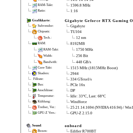
1596.8 MHz
RAM-Takt:
1:16
Ratio:
Gigabyte Geforce RTX Gaming 
Grafikkarte
:
Gigabyte
Subvendor:
TU104
Chipsatz:
12 nm
Tech.:
8192MB
RAM:
1750 MHz
RAM-Takt:
256 Bit
Width:
448 GB/s
Bandwith:
1515 MHz (1815MHz Boost)
Core-Takt:
2944
Shaders:
334 GTexel/s
Fillrate:
PCIe 16x
Bus:
DP
Anschlüsse:
Idle: 33°C, Last: 68°C
Temperatur:
Windforce
Kühlung:
25.21.14.1694 (NVIDIA 416.94) / Win
Treiber, Ver.:
GPU-Z 2.15.0
GPU-Z Vers.:
onboard
Sound
:
Edifier R700BT
Boxen: