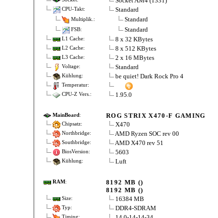
Socket AM4 (1331)
Standard
CPU-Takt:
Standard
Multiplik.:
Standard
FSB:
8 x 32 KBytes
L1 Cache:
8 x 512 KBytes
L2 Cache:
2 x 16 MBytes
L3 Cache:
Standard
Voltage:
be quiet! Dark Rock Pro 4
Kühlung:
Temperatur:
1.95.0
CPU-Z Vers.:
ROG STRIX X470-F GAMING
MainBoard
:
X470
Chipsatz:
AMD Ryzen SOC rev 00
Northbridge:
AMD X470 rev 51
Southbridge:
5603
BiosVersion:
Luft
Kühlung:
8192 MB ()
RAM
:
8192 MB ()
16384 MB
Size:
DDR4-SDRAM
Typ:
14.0-14-14-34
Timing: