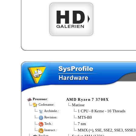
AMD Ryzen 7 3700X
Prozessor
:
Matisse
Codename:
1 CPU - 8 Kerne - 16 Threads
Architekt.:
MTS-B0
Revision:
7 nm
Tech.:
MMX (+), SSE, SSE2, SSE3, SSSE3
Instruct.:
Socket: