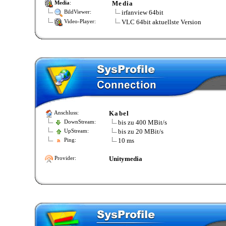
Media
Media
:
irfanview 64bit
BildViewer:
VLC 64bit aktuellste Version
Video-Player:
Kabel
Anschluss:
bis zu 400 MBit/s
DownStream:
bis zu 20 MBit/s
UpStream:
10 ms
Ping:
Unitymedia
Provider: