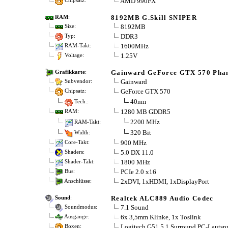
AMD 990FX
Chipsatz:
8192MB G.Skill SNIPER
RAM
:
8192MB
Size:
DDR3
Typ:
1600MHz
RAM-Takt:
1.25V
Voltage:
Gainward GeForce GTX 570 Pha
Grafikkarte
:
Gainward
Subvendor:
GeForce GTX 570
Chipsatz:
40nm
Tech.:
1280 MB GDDR5
RAM:
2200 MHz
RAM-Takt:
320 Bit
Width:
900 MHz
Core-Takt:
5.0 DX 11.0
Shaders:
1800 MHz
Shader-Takt:
PCIe 2.0 x16
Bus:
2xDVI, 1xHDMI, 1xDisplayPort
Anschlüsse:
Realtek ALC889 Audio Codec
Sound
:
7.1 Sound
Soundmodus:
6x 3,5mm Klinke, 1x Toslink
Ausgänge:
Logitech G51 5.1 Surround PC-Lautsp
Boxen: