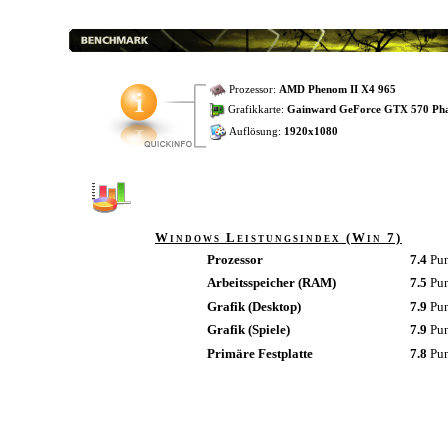
Prozessor:
AMD Phenom II X4 965
Grafikkarte:
Gainward GeForce GTX 570 Ph
Auflösung:
1920x1080
Windows Leistungsindex (Win 7)
Prozessor
7.4
Pu
Arbeitsspeicher (RAM)
7.5
Pu
Grafik (Desktop)
7.9
Pu
Grafik (Spiele)
7.9
Pu
Primäre Festplatte
7.8
Pu