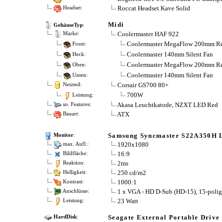
Roccat Headset Kave Solid
Headset:
Midi
GehäuseTyp
:
Coolermaster HAF 922
Marke:
Coolermaster MegaFlow 200mm R
Front:
Coolermaster 140mm Silent Fan
Heck:
Coolermaster MegaFlow 200mm R
Oben:
Coolermaster 140mm Silent Fan
Unten:
Corsair GS700 80+
Netzteil:
700W
Leistung:
Akasa Leuchtkatode, NZXT LED Red
so. Features:
ATX
Bauart:
Samsung Syncmaster S22A350H
Monitor
:
1920x1080
max. Aufl.:
16:9
Bildfläche:
2ms
Reaktion:
250 cd/m2
Helligkeit:
1000:1
Kontrast:
1 x VGA - HD D-Sub (HD-15), 15-poli
Anschlüsse:
23 Watt
Leistung:
Seagate External Portable Dri
HardDisk
: