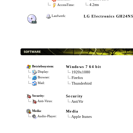
4.2ms
AccessTime:
LG Electronics GH24N
Laufwerk:
Windows 7 64 bit
Betriebssystem
:
1920x1080
Display:
Firefox
Browser:
Thunderbird
Mail:
Security
Security
:
AntiVir
Anti-Virus:
Media
Media
:
Apple Itunes
Audio-Player: