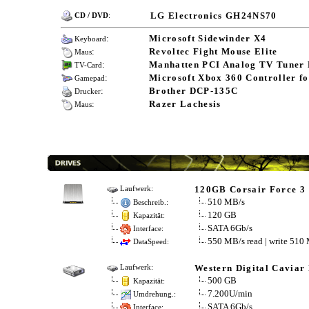
LG Electronics GH24NS70
CD / DVD
:
:
Microsoft Sidewinder X4
Keyboard
:
Revoltec Fight Mouse Elite
Maus
:
Manhatten PCI Analog TV Tuner 
TV-Card
:
Microsoft Xbox 360 Controller f
Gamepad
:
Brother DCP-135C
Drucker
:
Razer Lachesis
Maus
120GB Corsair Force 3
Laufwerk:
510 MB/s
Beschreib.:
120 GB
Kapazität:
SATA 6Gb/s
Interface:
550 MB/s read | write 510
DataSpeed:
Western Digital Cavi
Laufwerk:
500 GB
Kapazität:
7.200U/min
Umdrehung.:
SATA 6Gb/s
Interface: