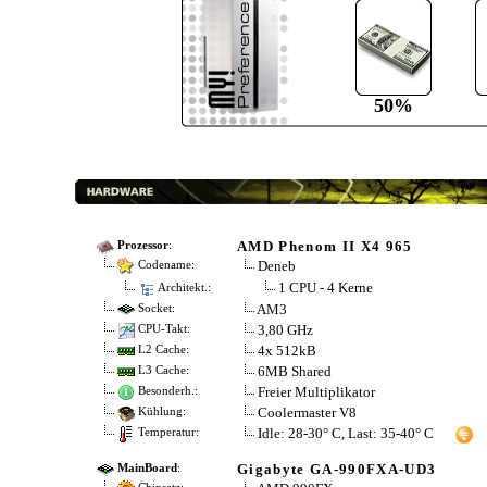
50%
AMD Phenom II X4 965
Prozessor
:
Deneb
Codename:
1 CPU - 4 Kerne
Architekt.:
AM3
Socket:
3,80 GHz
CPU-Takt:
4x 512kB
L2 Cache:
6MB Shared
L3 Cache:
Freier Multiplikator
Besonderh.:
Coolermaster V8
Kühlung:
Idle: 28-30° C, Last: 35-40° C
Temperatur:
Gigabyte GA-990FXA-UD3
MainBoard
: