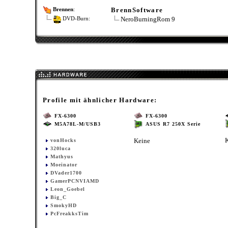
BrennSoftware
Brennen
:
NeroBurningRom 9
DVD-Burn:
Profile mit ähnlicher Hardware:
FX-6300
FX-6300
M5A78L-M/USB3
ASUS R7 250X Serie
Keine
vonHocks
320luca
Mathyus
Moeinator
DVader1700
GamerPCNVIAMD
Leon_Goebel
Big_C
SmokyHD
PcFreakksTim