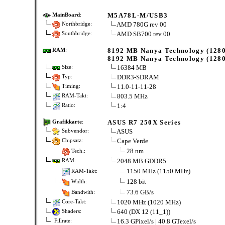
M5A78L-M/USB3
MainBoard
:
AMD 780G rev 00
Northbridge:
AMD SB700 rev 00
Southbridge:
8192 MB Nanya Technology (128
RAM
:
8192 MB Nanya Technology (128
16384 MB
Size:
DDR3-SDRAM
Typ:
11.0-11-11-28
Timing:
803.5 MHz
RAM-Takt:
1:4
Ratio:
ASUS R7 250X Series
Grafikkarte
:
ASUS
Subvendor:
Cape Verde
Chipsatz:
28 nm
Tech.:
2048 MB GDDR5
RAM:
1150 MHz (1150 MHz)
RAM-Takt:
128 bit
Width:
73.6 GB/s
Bandwith:
1020 MHz (1020 MHz)
Core-Takt:
640 (DX 12 (11_1))
Shaders:
16.3 GPixel/s | 40.8 GTexel/s
Fillrate: