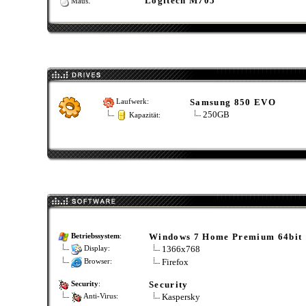
:
Logitech M705
Maus
Samsung 850 EVO
Laufwerk:
250GB
Kapazität:
Windows 7 Home Premium 64bit
Betriebssystem
:
1366x768
Display:
Firefox
Browser:
Security
Security
:
Kaspersky
Anti-Virus: