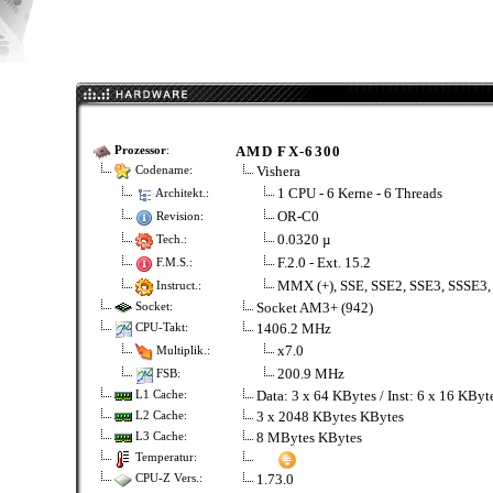
AMD FX-6300
Prozessor
:
Vishera
Codename:
1 CPU - 6 Kerne - 6 Threads
Architekt.:
OR-C0
Revision:
0.0320 µ
Tech.:
F.2.0 - Ext. 15.2
F.M.S.:
MMX (+), SSE, SSE2, SSE3, SSSE3,
Instruct.:
Socket AM3+ (942)
Socket:
1406.2 MHz
CPU-Takt:
x7.0
Multiplik.:
200.9 MHz
FSB:
Data: 3 x 64 KBytes / Inst: 6 x 16 KBy
L1 Cache:
3 x 2048 KBytes KBytes
L2 Cache:
8 MBytes KBytes
L3 Cache:
Temperatur:
1.73.0
CPU-Z Vers.: