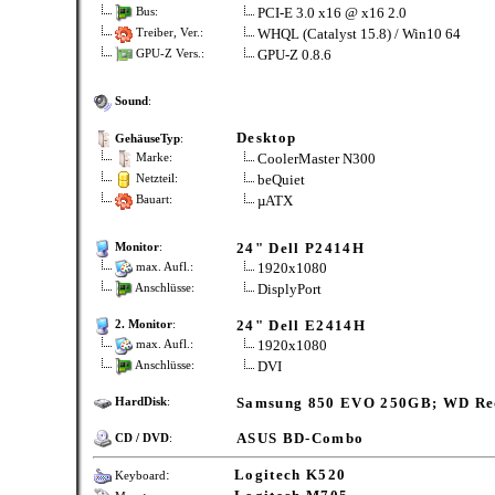
PCI-E 3.0 x16 @ x16 2.0
Bus:
WHQL (Catalyst 15.8) / Win10 64
Treiber, Ver.:
GPU-Z 0.8.6
GPU-Z Vers.:
Sound
:
Desktop
GehäuseTyp
:
CoolerMaster N300
Marke:
beQuiet
Netzteil:
µATX
Bauart:
24" Dell P2414H
Monitor
:
1920x1080
max. Aufl.:
DisplyPort
Anschlüsse:
24" Dell E2414H
2. Monitor
:
1920x1080
max. Aufl.:
DVI
Anschlüsse:
Samsung 850 EVO 250GB; WD Re
HardDisk
:
ASUS BD-Combo
CD / DVD
:
:
Logitech K520
Keyboard