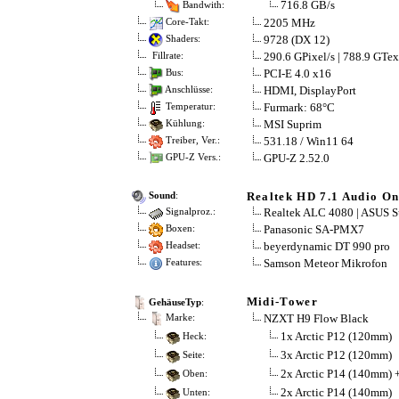
716.8 GB/s
Bandwith:
2205 MHz
Core-Takt:
9728 (DX 12)
Shaders:
290.6 GPixel/s | 788.9 GTex
Fillrate:
PCI-E 4.0 x16
Bus:
HDMI, DisplayPort
Anschlüsse:
Furmark: 68°C
Temperatur:
MSI Suprim
Kühlung:
531.18 / Win11 64
Treiber, Ver.:
GPU-Z 2.52.0
GPU-Z Vers.:
Realtek HD 7.1 Audio O
Sound
:
Realtek ALC 4080 | ASUS 
Signalproz.:
Panasonic SA-PMX7
Boxen:
beyerdynamic DT 990 pro
Headset:
Samson Meteor Mikrofon
Features:
Midi-Tower
GehäuseTyp
:
NZXT H9 Flow Black
Marke:
1x Arctic P12 (120mm)
Heck:
3x Arctic P12 (120mm)
Seite:
2x Arctic P14 (140mm) +
Oben:
2x Arctic P14 (140mm)
Unten: