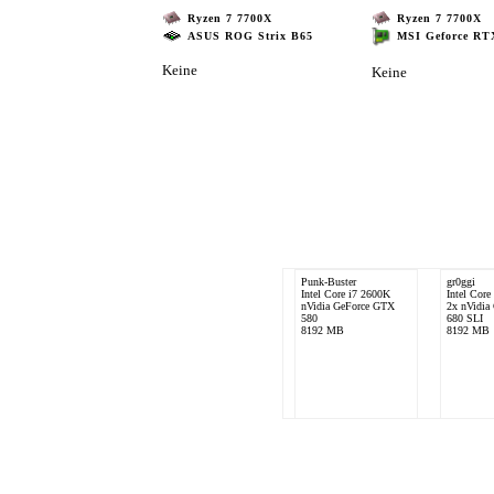
Ryzen 7 7700X
Ryzen 7 7700X
ASUS ROG Strix B65
MSI Geforce RT
Keine
Keine
Punk-Buster
gr0ggi
Intel Core i7 2600K
Intel Core
nVidia GeForce GTX
2x nVidia
580
680 SLI
8192 MB
8192 MB
Martricks
Intel i7 3930K
nVidia GeForce GTX
TITAN X
4096MB