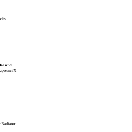
el/s
nboard
SupremeFX
 Radiator