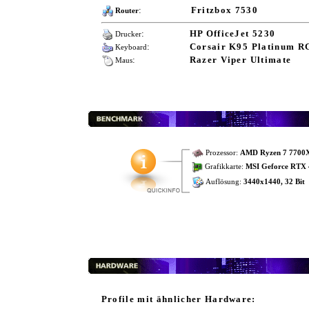
:
Fritzbox 7530
Router
:
HP OfficeJet 5230
Drucker
:
Corsair K95 Platinum R
Keyboard
:
Razer Viper Ultimate
Maus
Prozessor:
AMD Ryzen 7 7700
Grafikkarte:
MSI Geforce RTX 
Auflösung:
3440x1440, 32 Bit
Profile mit ähnlicher Hardware: