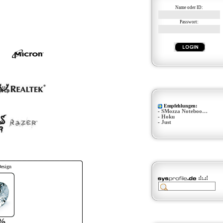
Name oder ID:
Passwort:
Empfehlungen:
-
SMozza Noteboo…
-
Hoku
-
Just
Design
%