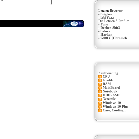
Letzten Bewerter:
-
Sn@ker
-
lxbfYeaa
Die Letzten 5 Profile:
-
Yuno
-
Derber-Shit3
-
baloca
-
Harkon
-
G00fY [Chromeb
Kaufberatung
CPU
Grafik
RAM
MainBoard
Notebook
HDD / SSD
Netzteile
Windows 10
Windows 10 Plus
Case, Cooling...