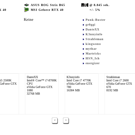
ASUS ROG Strix B65
@ 8.845 sek.
MSI Geforce RTX 40
+/- 5%
X 40
Keine
Punk-Buster
gr0ggi
DanteXX
K3nnyinfo
Strahleman
kingwono
mythar
Martricks
HSN_Ich
energizer
DanteXX
K3nnyinfo
Strahleman
 i5 2500K
Intel® Core™ i7-8700K
Intel Core i7 4770K
Intel Core i7 2600
 GeForce GTX
CPU
nVidia GeForce GTX
nVidia GeForce GTX
nVidia GeForce GTX
780
670
1080
16384 MB
8192 MB
32768 MB
<
>