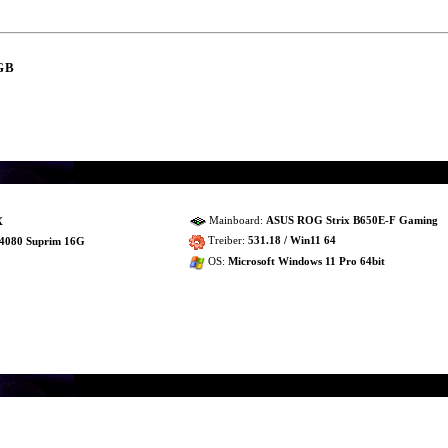
GB
Mainboard:
ASUS ROG Strix B650E-F Gaming
X
Treiber:
531.18 / Win11 64
4080 Suprim 16G
OS:
Microsoft Windows 11 Pro 64bit