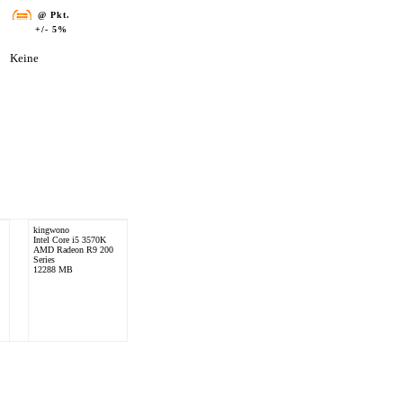
@ Pkt.
+/- 5%
Keine
kingwono
Intel Core i5 3570K
AMD Radeon R9 200
Series
12288 MB