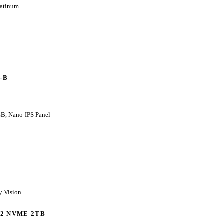
latinum
-B
GB, Nano-IPS Panel
y Vision
M.2 NVME 2TB