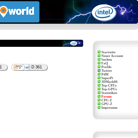
Startseite
Neuer Account
Suchen
FaQ
1
D 361
Profile
Twitter
PdM
SuperPi
3DMark06
Top-CPUs
Top-GPUs
Statistiken
Forum
CPU-Z
GPU-Z
Impressum