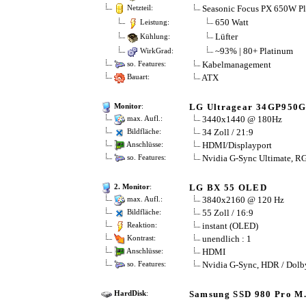
Seasonic Focus PX 650W P
Netzteil:
650 Watt
Leistung:
Lüfter
Kühlung:
~93% | 80+ Platinum
WirkGrad:
Kabelmanagement
so. Features:
ATX
Bauart:
LG Ultragear 34GP950G
Monitor
:
3440x1440 @ 180Hz
max. Aufl.:
34 Zoll / 21:9
Bildfläche:
HDMI/Displayport
Anschlüsse:
Nvidia G-Sync Ultimate, R
so. Features:
LG BX 55 OLED
2. Monitor
:
3840x2160 @ 120 Hz
max. Aufl.:
55 Zoll / 16:9
Bildfläche:
instant (OLED)
Reaktion:
unendlich : 1
Kontrast:
HDMI
Anschlüsse:
Nvidia G-Sync, HDR / Dolb
so. Features:
Samsung SSD 980 Pro 
HardDisk
: