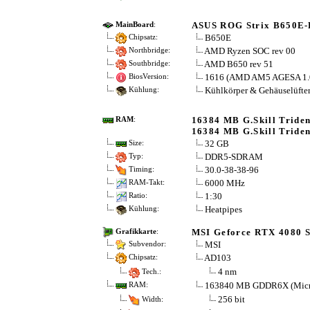
ASUS ROG Strix B650E-
MainBoard
:
B650E
Chipsatz:
AMD Ryzen SOC rev 00
Northbridge:
AMD B650 rev 51
Southbridge:
1616 (AMD AM5 AGESA 1.0
BiosVersion:
Kühlkörper & Gehäuselüfte
Kühlung:
16384 MB G.Skill Triden
RAM
:
16384 MB G.Skill Triden
32 GB
Size:
DDR5-SDRAM
Typ:
30.0-38-38-96
Timing:
6000 MHz
RAM-Takt:
1:30
Ratio:
Heatpipes
Kühlung:
MSI Geforce RTX 4080 
Grafikkarte
:
MSI
Subvendor:
AD103
Chipsatz:
4 nm
Tech.:
163840 MB GDDR6X (Micr
RAM:
256 bit
Width: