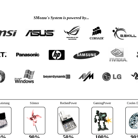
SMozza's System is powered by...
Leistung
Silence
RechenPower
GamingPower
Cooles 
0%
90%
50%
100%
90