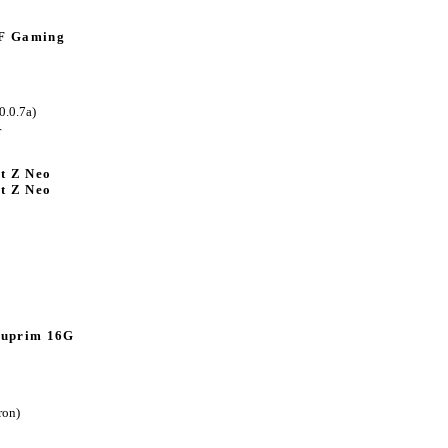
F Gaming
.0.7a)
r
t Z Neo
t Z Neo
Suprim 16G
on)