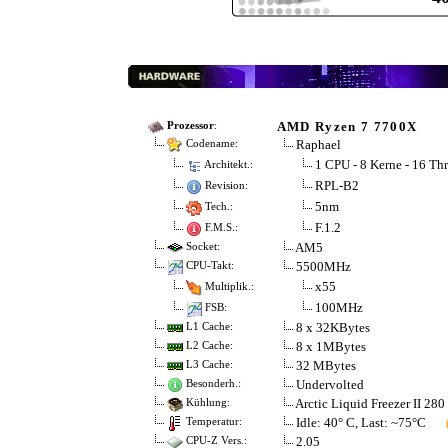
AMD Ryzen 7 7700X
Prozessor
:
Raphael
Codename:
1 CPU - 8 Kerne - 16 Th
Architekt.:
RPL-B2
Revision:
5nm
Tech.:
F.1.2
F.M.S.:
AM5
Socket:
5500MHz
CPU-Takt:
x55
Multiplik.:
100MHz
FSB:
8 x 32KBytes
L1 Cache:
8 x 1MBytes
L2 Cache:
32 MBytes
L3 Cache:
Undervolted
Besonderh.:
Arctic Liquid Freezer II 280
Kühlung:
Idle: 40° C, Last: ~75°C
Temperatur:
2.05
CPU-Z Vers.: