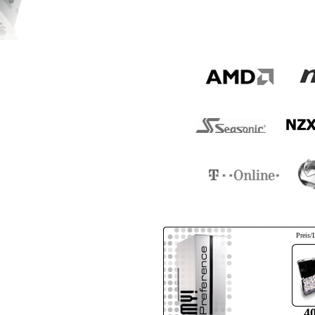
Preis/
4