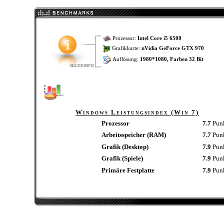
Prozessor:
Intel Core i5 6500
Grafikkarte:
nVidia GeForce GTX 970
Auflösung:
1980*1080, Farben 32 Bit
Windows Leistungsindex (Win 7)
Prozessor
7.7
Pun
Arbeitsspeicher (RAM)
7.7
Pun
Grafik (Desktop)
7.9
Pun
Grafik (Spiele)
7.9
Pun
Primäre Festplatte
7.9
Pun