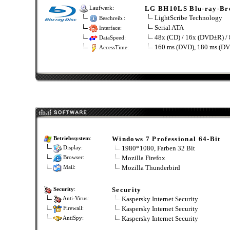
LG BH10LS Blu-ray-Br
Laufwerk:
LightScribe Technology
Beschreib.:
Serial ATA
Interface:
48x (CD) / 16x (DVD±R) /
DataSpeed:
160 ms (DVD), 180 ms (DV
AccessTime:
Windows 7 Professional 64-Bit
Betriebssystem
:
1980*1080, Farben 32 Bit
Display:
Mozilla Firefox
Browser:
Mozilla Thunderbird
Mail:
Security
Security
:
Kaspersky Internet Security
Anti-Virus:
Kaspersky Internet Security
Firewall:
Kaspersky Internet Security
AntiSpy: