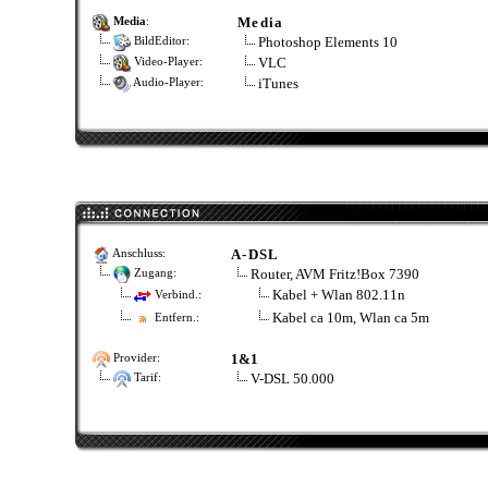
Media
Media
:
Photoshop Elements 10
BildEditor:
VLC
Video-Player:
iTunes
Audio-Player:
A-DSL
Anschluss:
Router, AVM Fritz!Box 7390
Zugang:
Kabel + Wlan 802.11n
Verbind.:
Kabel ca 10m, Wlan ca 5m
Entfern.:
1&1
Provider:
V-DSL 50.000
Tarif: