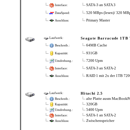
SATA-3 an SATA 3
Interface:
520 MBps (lesen)/ 320 MBp
DataSpeed:
Primary Master
Anschluss:
Seagate Barracude 1TB 
Laufwerk:
64MB Cache
Beschreib.:
931GB
Kapazität:
7200 Upm
Umdrehung.:
SATA-3 an SATA-2
Interface:
RAID 1 mit 2x der 1TB 720
Anschluss:
Hitachi 2.5
Laufwerk:
alte Platte ausm MacBookP
Beschreib.:
320GB
Kapazität:
5400 Upm
Umdrehung.:
SATA-1 an SATA-2
Interface:
Zwischenspeicher
Anschluss: