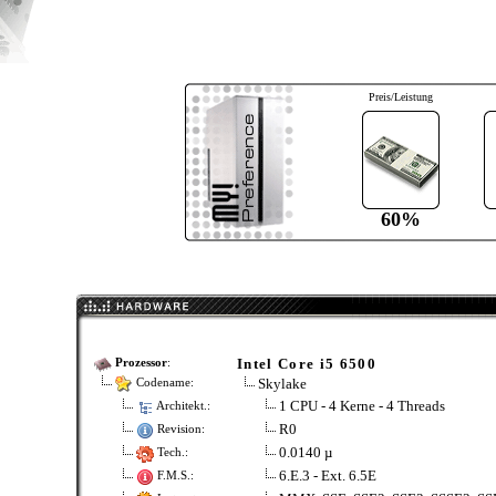
Preis/Leistung
60%
Intel Core i5 6500
Prozessor
:
Skylake
Codename:
1 CPU - 4 Kerne - 4 Threads
Architekt.:
R0
Revision:
0.0140 µ
Tech.:
6.E.3 - Ext. 6.5E
F.M.S.: