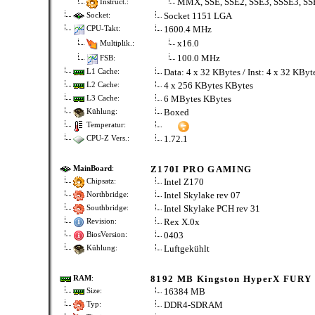
MMX, SSE, SSE2, SSE3, SSSE3, SS
Instruct.:
Socket 1151 LGA
Socket:
1600.4 MHz
CPU-Takt:
x16.0
Multiplik.:
100.0 MHz
FSB:
Data: 4 x 32 KBytes / Inst: 4 x 32 KBy
L1 Cache:
4 x 256 KBytes KBytes
L2 Cache:
6 MBytes KBytes
L3 Cache:
Boxed
Kühlung:
Temperatur:
1.72.1
CPU-Z Vers.:
Z170I PRO GAMING
MainBoard
:
Intel Z170
Chipsatz:
Intel Skylake rev 07
Northbridge:
Intel Skylake PCH rev 31
Southbridge:
Rex X.0x
Revision:
0403
BiosVersion:
Luftgekühlt
Kühlung:
8192 MB Kingston HyperX FURY
RAM
:
16384 MB
Size:
DDR4-SDRAM
Typ: