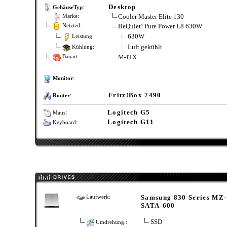
Desktop
GehäuseTyp
:
Cooler Master Elite 130
Marke:
BeQuiet! Pure Power L8 630W
Netzteil:
630W
Leistung:
Luft gekühlt
Kühlung:
M-ITX
Bauart:
Monitor
:
:
Fritz!Box 7490
Router
:
Logitech G5
Maus
:
Logitech G11
Keyboard
Samsung 830 Series MZ-7
Laufwerk:
SATA-600
SSD
Umdrehung.: