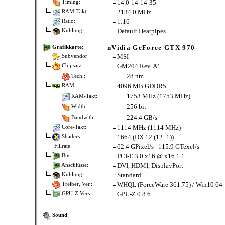
14.0-14-14-35
Timing:
2134.0 MHz
RAM-Takt:
1:16
Ratio:
Default Heatpipes
Kühlung:
nVidia GeForce GTX 970
Grafikkarte
:
MSI
Subvendor:
GM204 Rev. A1
Chipsatz:
28 nm
Tech.:
4096 MB GDDR5
RAM:
1753 MHz (1753 MHz)
RAM-Takt:
256 bit
Width:
224.4 GB/s
Bandwith:
1114 MHz (1114 MHz)
Core-Takt:
1664 (DX 12 (12_1))
Shaders:
62.4 GPixel/s | 115.9 GTexel/s
Fillrate:
PCI-E 3.0 x16 @ x16 1.1
Bus:
DVI, HDMI, DisplayPort
Anschlüsse:
Standard
Kühlung:
WHQL (ForceWare 361.75) / Win10 64
Treiber, Ver.:
GPU-Z 0.8.6
GPU-Z Vers.:
Sound
: