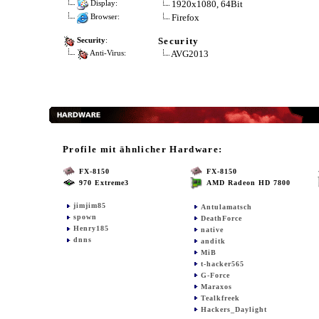
1920x1080, 64Bit
Display:
Firefox
Browser:
Security
Security
:
AVG2013
Anti-Virus:
Profile mit ähnlicher Hardware:
FX-8150
FX-8150
970 Extreme3
AMD Radeon HD 7800
jimjim85
Antulamatsch
spown
DeathForce
Henry185
native
dnns
anditk
MiB
t-hacker565
G-Force
Maraxos
Tealkfreek
Hackers_Daylight