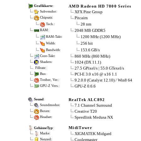
AMD Radeon HD 7800 Series
Grafikkarte
:
XFX Pine Group
Subvendor:
Pitcairn
Chipsatz:
28 nm
Tech.:
2048 MB GDDR5
RAM:
1200 MHz (1200 MHz)
RAM-Takt:
256 bit
Width:
153.6 GB/s
Bandwith:
860 MHz (860 MHz)
Core-Takt:
1024 (DX 11.1)
Shaders:
27.5 GPixel/s | 55.0 GTexel/s
Fillrate:
PCI-E 3.0 x16 @ x16 1.1
Bus:
9.2.0.0 (Catalyst 12.10) / Win8 64
Treiber, Ver.:
GPU-Z 0.6.6
GPU-Z Vers.:
RealTek ALC892
Sound
:
7.1 Channel Surround
Soundmodus:
Creative T20
Boxen:
Speedlink Medusa NX
Headset:
MidiTower
GehäuseTyp
:
XIGMATEK Midgard
Marke:
Coolermaster
Netzteil: