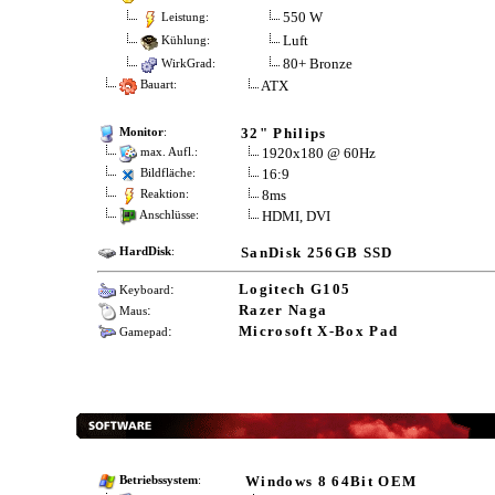
550 W
Leistung:
Luft
Kühlung:
80+ Bronze
WirkGrad:
ATX
Bauart:
32" Philips
Monitor
:
1920x180 @ 60Hz
max. Aufl.:
16:9
Bildfläche:
8ms
Reaktion:
HDMI, DVI
Anschlüsse:
SanDisk 256GB SSD
HardDisk
:
:
Logitech G105
Keyboard
:
Razer Naga
Maus
:
Microsoft X-Box Pad
Gamepad
Windows 8 64Bit OEM
Betriebssystem
: