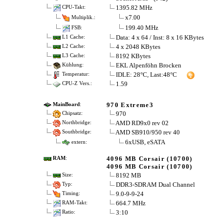
1395.82 MHz
CPU-Takt:
x7.00
Multiplik.:
199.40 MHz
FSB:
Data: 4 x 64 / Inst: 8 x 16 KBytes
L1 Cache:
4 x 2048 KBytes
L2 Cache:
8192 KBytes
L3 Cache:
EKL Alpenföhn Brocken
Kühlung:
IDLE: 28°C, Last:48°C
Temperatur:
1.59
CPU-Z Vers.:
970 Extreme3
MainBoard
:
970
Chipsatz:
AMD RD9x0 rev 02
Northbridge:
AMD SB910/950 rev 40
Southbridge:
6xUSB, eSATA
extern:
4096 MB Corsair (10700)
RAM
:
4096 MB Corsair (10700)
8192 MB
Size:
DDR3-SDRAM Dual Channel
Typ:
9.0-9-9-24
Timing:
664.7 MHz
RAM-Takt:
3:10
Ratio: