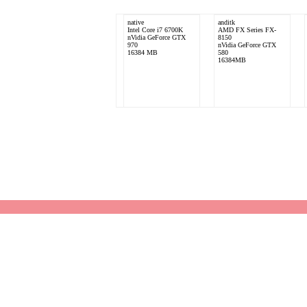
native
anditk
Intel Core i7 6700K
AMD FX Series FX-
nVidia GeForce GTX
8150
970
nVidia GeForce GTX
16384 MB
580
16384MB
Ghost
AMD Phenom II X4
955
AMD Radeon HD 6800
Series
8192 MB