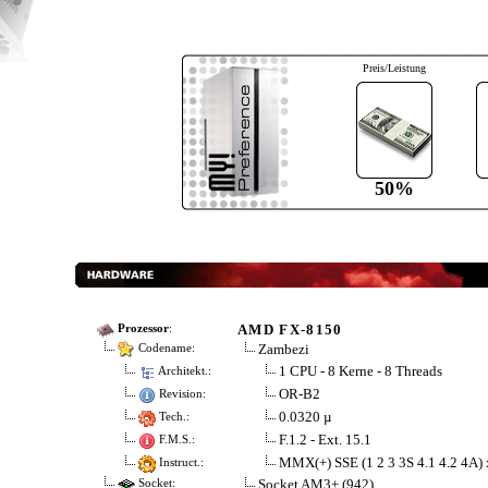
Preis/Leistung
50%
AMD FX-8150
Prozessor
:
Zambezi
Codename:
1 CPU - 8 Kerne - 8 Threads
Architekt.:
OR-B2
Revision:
0.0320 µ
Tech.:
F.1.2 - Ext. 15.1
F.M.S.:
MMX(+) SSE (1 2 3 3S 4.1 4.2 4
Instruct.:
Socket AM3+ (942)
Socket: