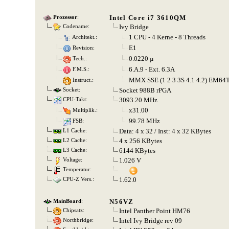
Intel Core i7 3610QM
Prozessor
:
Ivy Bridge
Codename:
1 CPU - 4 Kerne - 8 Threads
Architekt.:
E1
Revision:
0.0220 µ
Tech.:
6.A.9 - Ext. 6.3A
F.M.S.:
MMX SSE (1 2 3 3S 4.1 4.2) EM64
Instruct.:
Socket 988B rPGA
Socket:
3093.20 MHz
CPU-Takt:
x31.00
Multiplik.:
99.78 MHz
FSB:
Data: 4 x 32 / Inst: 4 x 32 KBytes
L1 Cache:
4 x 256 KBytes
L2 Cache:
6144 KBytes
L3 Cache:
1.026 V
Voltage:
Temperatur:
1.62.0
CPU-Z Vers.:
N56VZ
MainBoard
:
Intel Panther Point HM76
Chipsatz:
Intel Ivy Bridge rev 09
Northbridge: