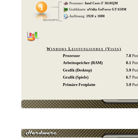
Prozessor:
Intel Core i7 3610QM
Grafikkarte:
nVidia GeForce GT 650M
Auflösung:
1920 x 1080
Windows Leistungsindex (Vista)
Prozessor
7.8
Pun
Arbeitsspeicher (RAM)
8.1
Pu
Grafik (Desktop)
5.9
Pun
Grafik (Spiele)
6.7
Pun
Primäre Festplatte
5.9
Pun