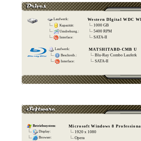
Western DIgital WDC 
Laufwerk:
1000 GB
Kapazität:
5400 RPM
Umdrehung.:
SATA-II
Interface:
MATSHITABD-CMB U
Laufwerk:
Blu-Ray Combo Lauferk
Beschreib.:
SATA-II
Interface:
Microsoft Windows 8 Professiona
Betriebssystem
:
1920 x 1080
Display:
Opera
Browser: