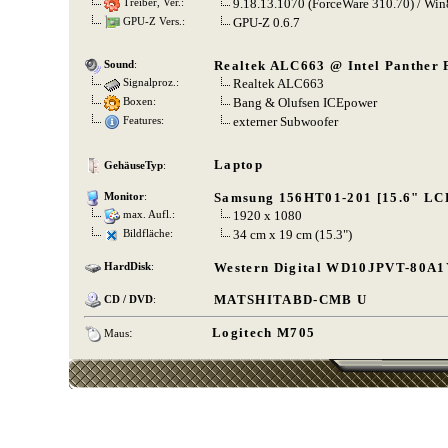
9.18.13.1070 (ForceWare 310.70) / Win
Treiber, Ver.:
GPU-Z 0.6.7
GPU-Z Vers.:
Realtek ALC663 @ Intel Panther P
Sound
:
Realtek ALC663
Signalproz.:
Bang & Olufsen ICEpower
Boxen:
externer Subwoofer
Features:
Laptop
GehäuseTyp
:
Samsung 156HT01-201 [15.6" LC
Monitor
:
1920 x 1080
max. Aufl.:
34 cm x 19 cm (15.3")
Bildfläche:
Western Digital WD10JPVT-80A1
HardDisk
:
MATSHITABD-CMB U
CD / DVD
:
:
Logitech M705
Maus