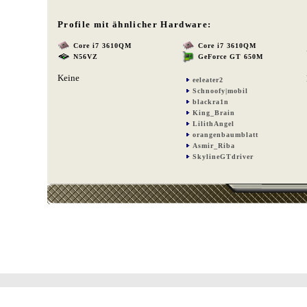
Profile mit ähnlicher Hardware:
Core i7 3610QM
Core i7 3610QM
N56VZ
GeForce GT 650M
Keine
eeleater2
Schnoofy|mobil
blackra1n
King_Brain
LilithAngel
orangenbaumblatt
Asmir_Riba
SkylineGTdriver