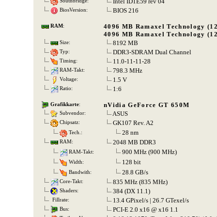
Intel ID1E59 rev 04
Southbridge:
BIOS 216
BiosVersion:
4096 MB Ramaxel Technology (1
RAM
:
4096 MB Ramaxel Technology (1
8192 MB
Size:
DDR3-SDRAM Dual Channel
Typ:
11.0-11-11-28
Timing:
798.3 MHz
RAM-Takt:
1.5 V
Voltage:
1:6
Ratio:
nVidia GeForce GT 650M
Grafikkarte
:
ASUS
Subvendor:
GK107 Rev. A2
Chipsatz:
28 nm
Tech.:
2048 MB DDR3
RAM:
900 MHz (900 MHz)
RAM-Takt:
128 bit
Width:
28.8 GB/s
Bandwith:
835 MHz (835 MHz)
Core-Takt:
384 (DX 11.1)
Shaders:
13.4 GPixel/s | 26.7 GTexel/s
Fillrate:
PCI-E 2.0 x16 @ x16 1.1
Bus: