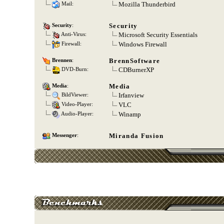
Mozilla Thunderbird
Mail:
Security
Security
:
Microsoft Security Essentials
Anti-Virus:
Windows Firewall
Firewall:
BrennSoftware
Brennen
:
CDBurnerXP
DVD-Burn:
Media
Media
:
Irfanview
BildViewer:
VLC
Video-Player:
Winamp
Audio-Player:
Miranda Fusion
Messenger
: