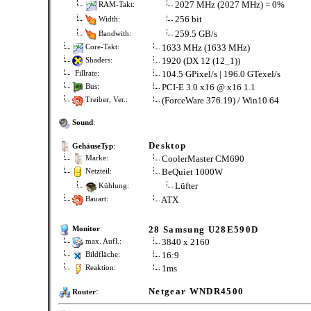
2027 MHz (2027 MHz) = 0%
RAM-Takt:
256 bit
Width:
259.5 GB/s
Bandwith:
1633 MHz (1633 MHz)
Core-Takt:
1920 (DX 12 (12_1))
Shaders:
104.5 GPixel/s | 196.0 GTexel/s
Fillrate:
PCI-E 3.0 x16 @ x16 1.1
Bus:
(ForceWare 376.19) / Win10 64
Treiber, Ver.:
Sound
:
Desktop
GehäuseTyp
:
CoolerMaster CM690
Marke:
BeQuiet 1000W
Netzteil:
Lüfter
Kühlung:
ATX
Bauart:
28 Samsung U28E590D
Monitor
:
3840 x 2160
max. Aufl.:
16:9
Bildfläche:
1ms
Reaktion:
:
Netgear WNDR4500
Router