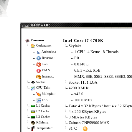
Intel Core i7 6700K
Prozessor
:
Skylake
Codename:
1 CPU - 4 Kerne - 8 Threads
Architekt.:
R0
Revision:
0.0140 µ
Tech.:
6.E.3 - Ext. 6.5E
F.M.S.:
MMX, SSE, SSE2, SSE3, SSSE3, SS
Instruct.:
Socket 1151 LGA
Socket:
4200.0 MHz
CPU-Takt:
x42.0
Multiplik.:
100.0 MHz
FSB:
Data: 4 x 32 KBytes / Inst: 4 x 32 KBy
L1 Cache:
4 x 256 KBytes KBytes
L2 Cache:
8 MBytes KBytes
L3 Cache:
Zalman CNPS9900 MAX
Kühlung:
31°C
Temperatur: