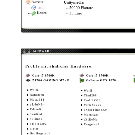
Unitymedia
Provider:
50000 Flatrate
Tarif:
35 Euro
Kosten:
Profile mit ähnlicher Hardware:
Core i7 6700K
Core i7 6700K
Z170A GAMING M7 (M
GeForce GTX 1070
Wolfi
Wolfi
Nanotech
Timi206
Matt1314
TroLLi514
pL4uN3r
VerteXxxxx
Edisoft
xXMcTimboXx
SunRed
MartHart
aklimas
eXtReMe
Triple1302
Fragman2
matze
lieblingstobi