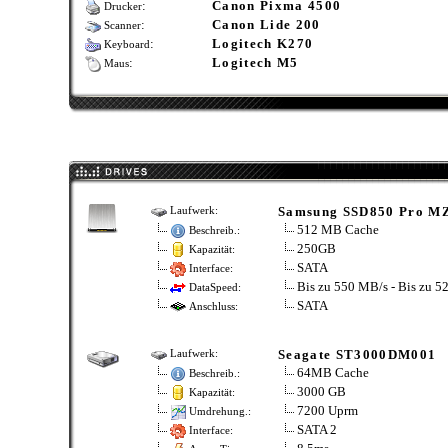
:
Canon Pixma 4500
Drucker
:
Canon Lide 200
Scanner
:
Logitech K270
Keyboard
:
Logitech M5
Maus
Samsung SSD850 Pro 
Laufwerk:
512 MB Cache
Beschreib.:
250GB
Kapazität:
SATA
Interface:
Bis zu 550 MB/s - Bis zu 
DataSpeed:
SATA
Anschluss:
Seagate ST3000DM001
Laufwerk:
64MB Cache
Beschreib.:
3000 GB
Kapazität:
7200 Uprm
Umdrehung.:
SATA 2
Interface: