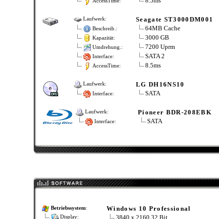
8.5ms
AccessTime:
Seagate ST3000DM001
Laufwerk:
64MB Cache
Beschreib.:
3000 GB
Kapazität:
7200 Uprm
Umdrehung.:
SATA 2
Interface:
8.5ms
AccessTime:
LG DH16NS10
Laufwerk:
SATA
Interface:
Pioneer BDR-208EBK
Laufwerk:
SATA
Interface:
Windows 10 Professional
Betriebssystem
:
3840 x 2160 32 Bit
Display: