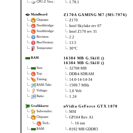
1.78.1
CPU-Z Vers.:
Z170A GAMING M7 (MS-7976)
MainBoard
:
Z170
Chipsatz:
Intel Skylake rev 07
Northbridge:
Intel Z170 rev 31
Southbridge:
2.2
Revision:
13.5
BiosVersion:
30°C
Temperatur:
16384 MB G.Skill ()
RAM
:
16384 MB G.Skill ()
32768 MB
Size:
DDR4-SDRAM
Typ:
14.0-14-14-34
Timing:
1599.7 MHz
RAM-Takt:
1,6 Volt
Voltage:
1:24
Ratio:
nVidia GeForce GTX 1070
Grafikkarte
:
MSI
Subvendor:
GP104 Rev. A1
Chipsatz:
16 nm
Tech.:
8192 MB GDDR5
RAM: