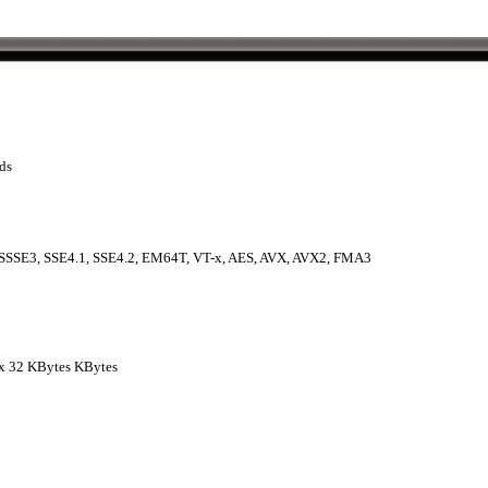
ds
SSSE3, SSE4.1, SSE4.2, EM64T, VT-x, AES, AVX, AVX2, FMA3
4 x 32 KBytes KBytes