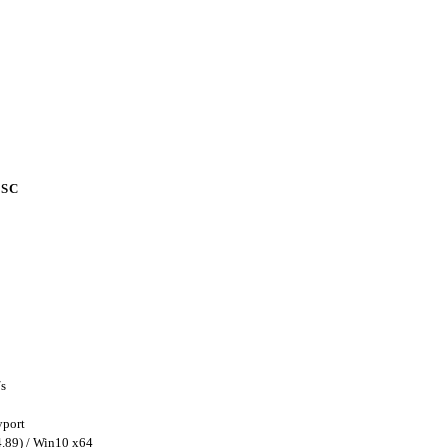
 SC
/s
yport
.89) / Win10 x64