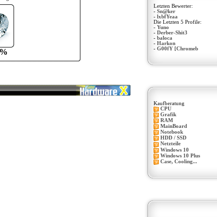
Letzten Bewerter:
-
Sn@ker
-
lxbfYeaa
Die Letzten 5 Profile:
-
Yuno
-
Derber-Shit3
-
baloca
-
Harkon
-
G00fY [Chromeb
0%
Kaufberatung
CPU
Grafik
RAM
MainBoard
Notebook
HDD / SSD
Netzteile
Windows 10
Windows 10 Plus
Case, Cooling...