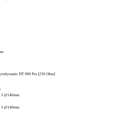
ma
erdynamic DT 990 Pro [250 Ohm]
e
S 3 @140mm
S 3 @140mm