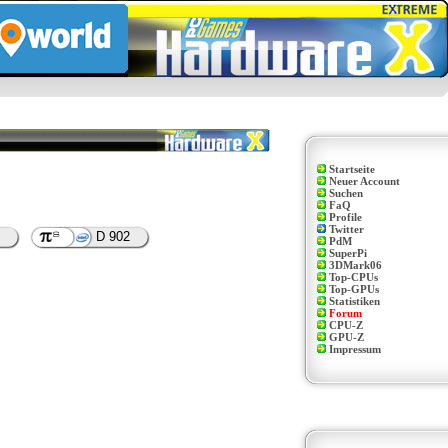
Startseite
Neuer Account
Suchen
FaQ
Profile
Twitter
D 902
PdM
SuperPi
3DMark06
Top-CPUs
Top-GPUs
Statistiken
Forum
CPU-Z
GPU-Z
Impressum