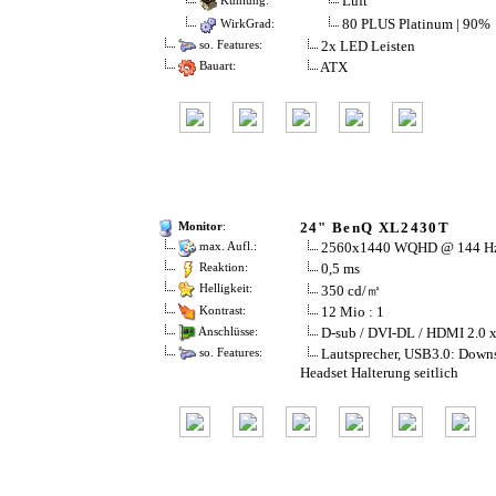
Luft
Kühlung:
80 PLUS Platinum | 90%
WirkGrad:
2x LED Leisten
so. Features:
ATX
Bauart:
24" BenQ XL2430T
Monitor
:
2560x1440 WQHD @ 144 H
max. Aufl.:
0,5 ms
Reaktion:
350 cd/㎡
Helligkeit:
12 Mio : 1
Kontrast:
D-sub / DVI-DL / HDMI 2.0 x
Anschlüsse:
Lautsprecher, USB3.0: Downs
so. Features:
Headset Halterung seitlich