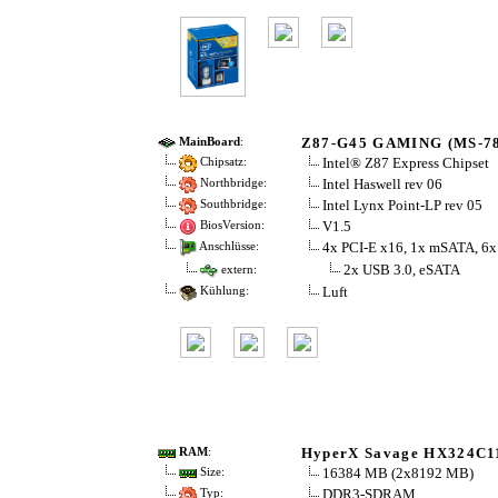
Z87-G45 GAMING (MS-7
MainBoard
:
Intel® Z87 Express Chipset
Chipsatz:
Intel Haswell rev 06
Northbridge:
Intel Lynx Point-LP rev 05
Southbridge:
V1.5
BiosVersion:
4x PCI-E x16, 1x mSATA, 6x
Anschlüsse:
2x USB 3.0, eSATA
extern:
Luft
Kühlung:
HyperX Savage HX324C1
RAM
:
16384 MB (2x8192 MB)
Size:
DDR3-SDRAM
Typ: