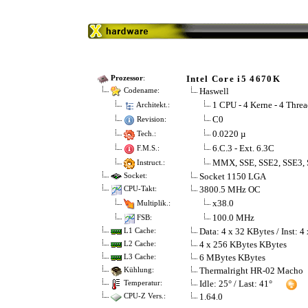
Intel Core i5 4670K
Prozessor
:
Haswell
Codename:
1 CPU - 4 Kerne - 4 Threa
Architekt.:
C0
Revision:
0.0220 µ
Tech.:
6.C.3 - Ext. 6.3C
F.M.S.:
MMX, SSE, SSE2, SSE3, 
Instruct.:
Socket 1150 LGA
Socket:
3800.5 MHz OC
CPU-Takt:
x38.0
Multiplik.:
100.0 MHz
FSB:
Data: 4 x 32 KBytes / Inst: 
L1 Cache:
4 x 256 KBytes KBytes
L2 Cache:
6 MBytes KBytes
L3 Cache:
Thermalright HR-02 Macho
Kühlung:
Idle: 25° / Last: 41°
Temperatur:
1.64.0
CPU-Z Vers.: