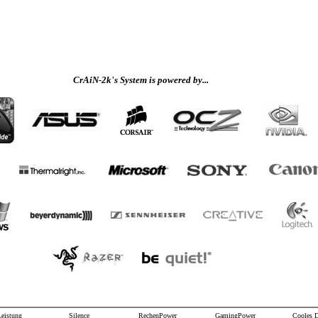
CrAiN-2k's System is powered by...
Leistung
Silence
RechenPower
GamingPower
Cooles 