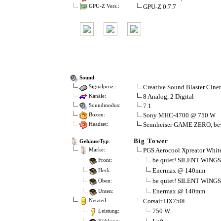
GPU-Z 0.7.7
GPU-Z Vers.:
Sound
:
Creative Sound Blaster Cine
Signalproz.:
8 Analog, 2 Digital
Kanäle:
7.1
Soundmodus:
Sony MHC-4700 @ 750 W
Boxen:
Sennheiser GAME ZERO, bey
Headset:
Big Tower
GehäuseTyp
:
PGS Aerocool Xpreator Whit
Marke:
be quiet! SILENT WING
Front:
Enermax @ 140mm
Heck:
be quiet! SILENT WING
Oben:
Enermax @ 140mm
Unten:
Corsair HX750i
Netzteil:
750 W
Leistung: