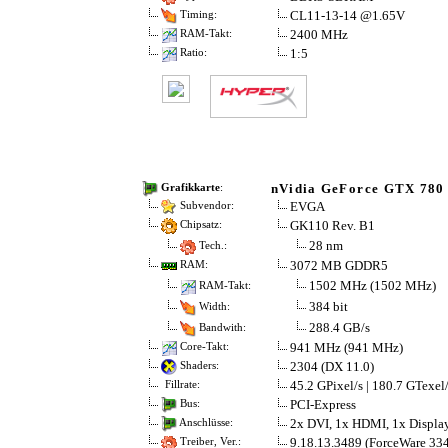
CL11-13-14 @1.65V
Timing:
2400 MHz
RAM-Takt:
1:5
Ratio:
nVidia GeForce GTX 780
Grafikkarte
:
EVGA
Subvendor:
GK110 Rev. B1
Chipsatz:
28 nm
Tech.:
3072 MB GDDR5
RAM:
1502 MHz (1502 MHz)
RAM-Takt:
384 bit
Width:
288.4 GB/s
Bandwith:
941 MHz (941 MHz)
Core-Takt:
2304 (DX 11.0)
Shaders:
45.2 GPixel/s | 180.7 GTexel
Fillrate:
PCI-Express
Bus:
2x DVI, 1x HDMI, 1x Displa
Anschlüsse:
9.18.13.3489 (ForceWare 334
Treiber, Ver.: