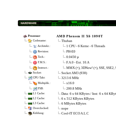
AMD Phenom II X6 1090T
Prozessor
:
Thuban
Codename:
1 CPU - 6 Kerne - 6 Threads
Architekt.:
PH-E0
Revision:
0.0450 µ
Tech.:
F.A.0 - Ext. 10.A
F.M.S.:
MMX (+), 3DNow! (+), SSE, SSE2,
Instruct.:
Socket AM3 (938)
Socket:
3213.6 MHz
CPU-Takt:
x16.0
Multiplik.:
200.8 MHz
FSB:
Data: 6 x 64 KBytes / Inst: 6 x 64 KBy
L1 Cache:
6 x 512 KBytes KBytes
L2 Cache:
6 MBytes KBytes
L3 Cache:
nope
Overclocked:
Cool-IT ECO A.L.C
Kühlung: