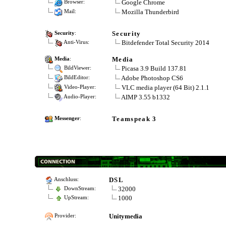
Google Chrome
Browser:
Mozilla Thunderbird
Mail:
Security
Security
:
Bitdefender Total Security 2014
Anti-Virus:
Media
Media
:
Picasa 3.9 Build 137.81
BildViewer:
Adobe Photoshop CS6
BildEditor:
VLC media player (64 Bit) 2.1.1
Video-Player:
AIMP 3.55 b1332
Audio-Player:
Teamspeak 3
Messenger
:
DSL
Anschluss:
32000
DownStream:
1000
UpStream:
Unitymedia
Provider: