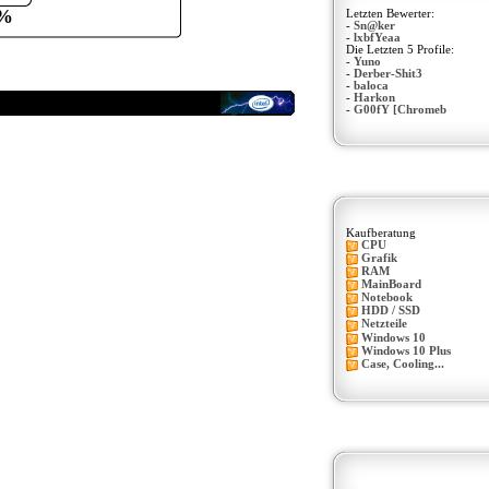
%
Letzten Bewerter:
-
Sn@ker
-
lxbfYeaa
Die Letzten 5 Profile:
-
Yuno
-
Derber-Shit3
-
baloca
-
Harkon
-
G00fY [Chromeb
Kaufberatung
CPU
Grafik
RAM
MainBoard
Notebook
HDD / SSD
Netzteile
Windows 10
Windows 10 Plus
Case, Cooling...