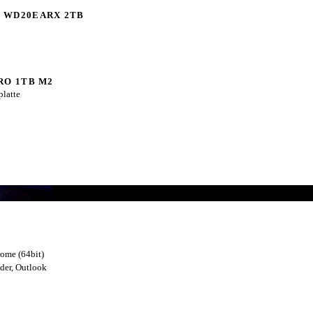
al WD20EARX 2TB
PRO 1TB M2
platte
rome (64bit)
der, Outlook