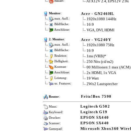
ATX12V 2.4, EPS12V 2.9x
Bauart:
Acer - GN246HL
Monitor
:
1920x1080 144Hz
max. Aufl.:
16:9
Bildfläche:
VGA, DVI, HDMI
Anschlüsse:
Acer - VG240Y
2. Monitor
:
1920x1080 75Hz
max. Aufl.:
16:9
Bildfläche:
1ms (VRB)*
Reaktion:
250 Nits (cd/m2)
Helligkeit:
00 Millionen:1 max (ACM)
Kontrast:
2x HDMI, 1x VGA
Anschlüsse:
19 Watt
Leistung:
2Wx2 Lautsprecher
so. Features:
:
Fritz!Box 7590
Router
:
Logitech G502
Maus
:
Logitech G19
Keyboard
:
EPSON SX440
Drucker
:
EPSON SX440
Scanner
:
Microsoft Xbox360 Wirel
Gamepad