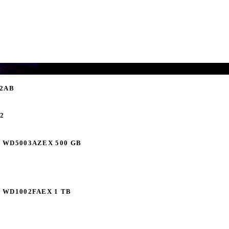
22AB
12
al WD5003AZEX 500 GB
al WD1002FAEX 1 TB