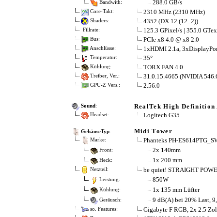
288.0 GB/s
Bandwith:
2310 MHz (2310 MHz)
Core-Takt:
4352 (DX 12 (12_2))
Shaders:
125.3 GPixel/s | 355.0 GTex
Fillrate:
PCIe x8 4.0 @ x8 2.0
Bus:
1xHDMI 2.1a, 3xDisplayPor
Anschlüsse:
35°
Temperatur:
TORX FAN 4.0
Kühlung:
31.0.15.4665 (NVIDIA 546.
Treiber, Ver.:
2.56.0
GPU-Z Vers.:
RealTek High Definition
Sound
:
Logitech G35
Headset:
Midi Tower
GehäuseTyp
:
Phanteks PH-ES614PTG_S
Marke:
2x 140mm
Front:
1x 200 mm
Heck:
be quiet! STRAIGHT POW
Netzteil:
850W
Leistung:
1x 135 mm Lüfter
Kühlung:
9 dB(A) bei 20% Last, 9
Geräusch:
Gigabyte F RGB, 2x 2.5 Zoll 
so. Features: