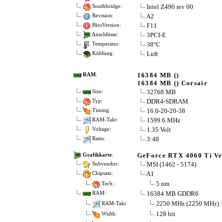
Intel Z490 rev 00
Southbridge:
A2
Revision:
F11
BiosVersion:
3PCI-E
Anschlüsse:
38°C
Temperatur:
Luft
Kühlung:
16384 MB ()
RAM
:
16384 MB () Corsair
32768 MB
Size:
DDR4-SDRAM
Typ:
16.0-20-20-38
Timing:
1599.6 MHz
RAM-Takt:
1.35 Volt
Voltage:
3:48
Ratio:
GeForce RTX 4060 Ti Ve
Grafikkarte
:
MSI (1462 - 5174)
Subvendor:
A1
Chipsatz:
5 nm
Tech.:
16384 MB GDDR6
RAM:
2250 MHz (2250 MHz) 
RAM-Takt:
128 bit
Width: