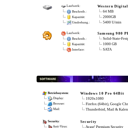
Western Digit
Laufwerk:
64 MB
Beschreib.:
2000GB
Kapazität:
5400 U/min
Umdrehung.:
Samsung 980 
Laufwerk:
Solid-State-Fest
Beschreib.:
1000 GB
Kapazität:
SATA
Interface:
Windows 10 Pro 64Bit
Betriebssystem
:
1920x1080
Display:
Firefox (64bit), Google Ch
Browser:
Thunderbird, Mail & Kalen
Mail:
Security
Security
:
Avast! Premium Security
Anti-Virus: