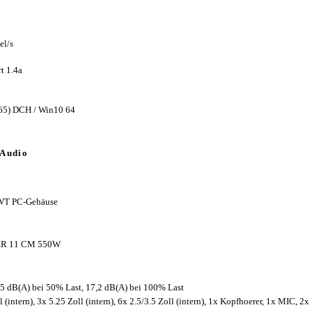
el/s
t 1.4a
65) DCH / Win10 64
 Audio
WT PC-Gehäuse
ER 11 CM 550W
,5 dB(A) bei 50% Last, 17,2 dB(A) bei 100% Last
(intern), 3x 5.25 Zoll (intern), 6x 2.5/3.5 Zoll (intern), 1x Kopfhoerer, 1x MIC, 2