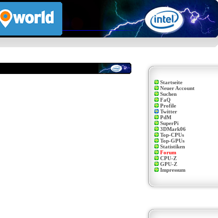
Startseite
Neuer Account
Suchen
FaQ
Profile
Twitter
PdM
SuperPi
3DMark06
Top-CPUs
Top-GPUs
Statistiken
Forum
CPU-Z
GPU-Z
Impressum