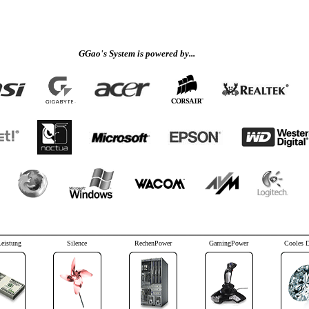
GGao's System is powered by...
Leistung
Silence
RechenPower
GamingPower
Cooles 