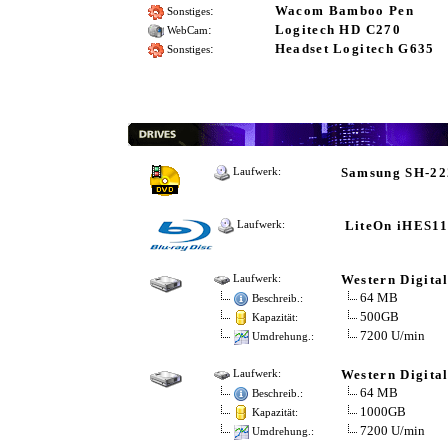
:
Wacom Bamboo Pen
Sonstiges
:
Logitech HD C270
WebCam
:
Headset Logitech G635
Sonstiges
Samsung SH-2
Laufwerk:
LiteOn iHES1
Laufwerk:
Western Digit
Laufwerk:
64 MB
Beschreib.:
500GB
Kapazität:
7200 U/min
Umdrehung.:
Western Digit
Laufwerk:
64 MB
Beschreib.:
1000GB
Kapazität:
7200 U/min
Umdrehung.: