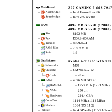
Z97 GAMING 5 (MS-7917
MainBoard
:
Intel Haswell rev 06
Northbridge:
Intel Z97 rev 00
Southbridge:
4096 MB G.Skill (12800)
RAM
:
4096 MB G.Skill (12800)
8192 MB
Size:
DDR3-SDRAM
Typ:
9.0-9-9-24
Timing:
799.9 MHz
RAM-Takt:
1:6
Ratio:
nVidia GeForce GTX 970
Grafikkarte
:
MSI
Subvendor:
GM204 Rev. A1
Chipsatz:
28 nm
Tech.:
4096 MB GDDR5
RAM:
1753 MHz (1753 MHz)
RAM-Takt:
256 bit
Width:
224.4 GB/s
Bandwith:
1114 MHz (1114 MHz)
Core-Takt:
1664 (DX 11.2)
Shaders:
62.4 GPixel/s | 115.9 GTexel
Fillrate: