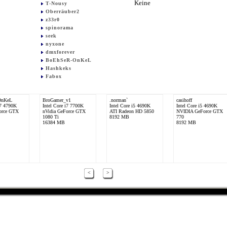
Keine
T-Nousy
Oberräuber2
z33r0
spinorama
seek
nyxone
dmxforever
BoEhSeR-OnKeL
Hashkeks
Fabox
OnKeL
BroGamer_v1
.norman`
casihoff
i7 4790K
Intel Core i7 7700K
Intel Core i5 4690K
Intel Core i5 4690K
orce GTX
nVidia GeForce GTX
ATI Radeon HD 5850
NVIDIA GeForce GTX
1080 Ti
8192 MB
770
16384 MB
8192 MB
<
>