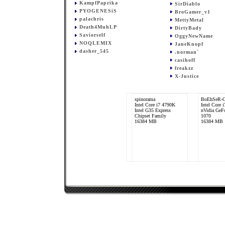
KampfPaprika
SirDiablo
PYOGENESiS
BroGamer_v1
palachris
MettyMetal
Death4MuhLP
DirtyBady
Saviorself
OggyNewName
NOQLEMIX
JaneKnopf
dasher_545
.norman`
casihoff
freakzz
X-Justice
spinorama
BoEhSeR-
Intel Core i7 4790K
Intel Core 
Intel G35 Express
nVidia GeF
Chipset Family
1070
16384 MB
16384 MB
PYOGENESiS
Intel Core i5 4690K
nVidia GeForce GTX
970
16384 MB