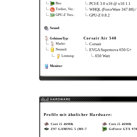
PCI-E 3.0 x16 @ x16 1.1
Bus:
WHQL (ForceWare 347.88) /
Treiber, Ver.:
GPU-Z 0.8.2
GPU-Z Vers.:
Sound
:
Corsair Air 540
GehäuseTyp
:
Corsair
Marke:
EVGA Supernova 650 G+
Netzteil:
650 Watt
Leistung:
Monitor
:
Profile mit ähnlicher Hardware:
Core i5 4690K
Core i5 4690K
Z97 GAMING 5 (MS-7
GeForce GTX 97