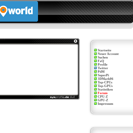
Startseite
Neuer Account
Suchen
FaQ
Profile
Twitter
PdM
SuperPi
3DMark06
Top-CPUs
Top-GPUs
Statistiken
Forum
CPU-Z
GPU-Z
Impressum