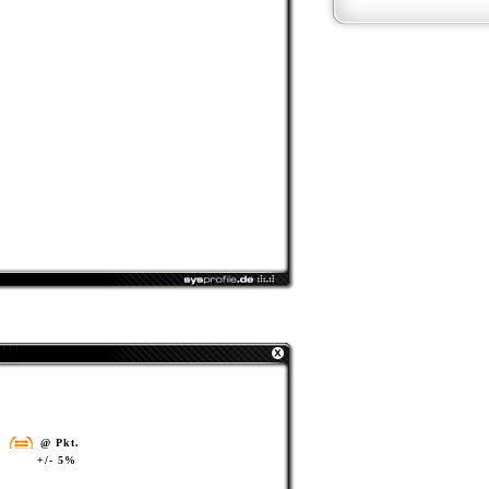
@ Pkt.
+/- 5%