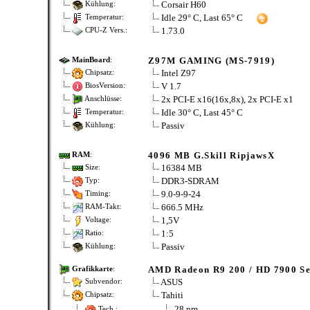
Corsair H60
Kühlung:
Idle 29° C, Last 65° C
Temperatur:
1.73.0
CPU-Z Vers.:
Z97M GAMING (MS-7919)
MainBoard
:
Intel Z97
Chipsatz:
V 1.7
BiosVersion:
2x PCI-E x16(16x,8x), 2x PCI-E x1
Anschlüsse:
Idle 30° C, Last 45° C
Temperatur:
Passiv
Kühlung:
4096 MB G.Skill RipjawsX
RAM
:
16384 MB
Size:
DDR3-SDRAM
Typ:
9.0-9-9-24
Timing:
666.5 MHz
RAM-Takt:
1,5V
Voltage:
1:5
Ratio:
Passiv
Kühlung:
AMD Radeon R9 200 / HD 7900 Se
Grafikkarte
:
ASUS
Subvendor:
Tahiti
Chipsatz:
28 nm
Tech.: