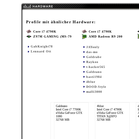
Profile mit ähnlicher Hardware:
Core i7 4790K
Core i7 4790K
Z97M GAMING (MS-79
AMD Radeon R9 200
GabKnight78
JAYonly
Lennard Ott
das-mo
Goldrabe
Raykoo
t-hacker565
Galdeano
basti1984
4blue
DOOD-Style
malli3000
Galdeano
4blue
Intel Core i7 7700K
Intel Core i7 4790K
nVidia GeForce GTX
nVidia GeForce GTX
1080
TITAN X@H²O
32768 MB
32768 MB