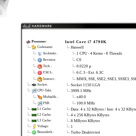
Intel Core i7 4790K
Prozessor
:
Haswell
Codename:
1 CPU - 4 Kerne - 8 Threads
Architekt.:
C0
Revision:
0.0220 µ
Tech.:
6.C.3 - Ext. 6.3C
F.M.S.:
MMX, SSE, SSE2, SSE3, SSSE3, SS
Instruct.:
Socket 1150 LGA
Socket:
3999.1 MHz
CPU-Takt:
x40.0
Multiplik.:
100.0 MHz
FSB:
Data: 4 x 32 KBytes / Inst: 4 x 32 KBy
L1 Cache:
4 x 256 KBytes KBytes
L2 Cache:
8 MBytes KBytes
L3 Cache:
1
Voltage:
Turbo Deaktiviert
Besonderh.: