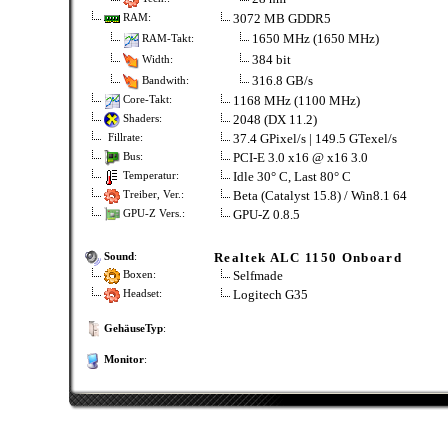
3072 MB GDDR5
RAM:
1650 MHz (1650 MHz)
RAM-Takt:
384 bit
Width:
316.8 GB/s
Bandwith:
1168 MHz (1100 MHz)
Core-Takt:
2048 (DX 11.2)
Shaders:
37.4 GPixel/s | 149.5 GTexel/s
Fillrate:
PCI-E 3.0 x16 @ x16 3.0
Bus:
Idle 30° C, Last 80° C
Temperatur:
Beta (Catalyst 15.8) / Win8.1 64
Treiber, Ver.:
GPU-Z 0.8.5
GPU-Z Vers.:
Realtek ALC 1150 Onboard
Sound
:
Selfmade
Boxen:
Logitech G35
Headset:
GehäuseTyp
:
Monitor
: