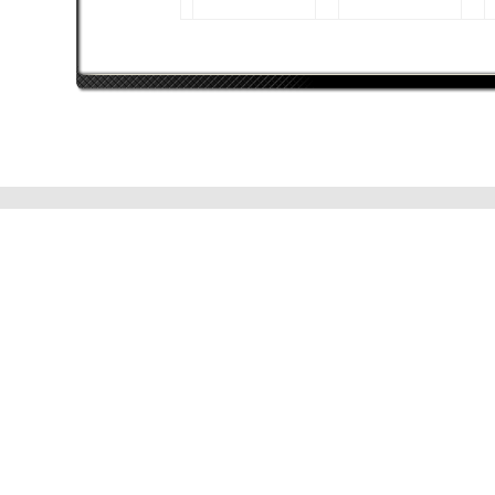
Paradoxum76
Intel Core i5 4690K
nVidia GeForce GTX
970
8192 MB