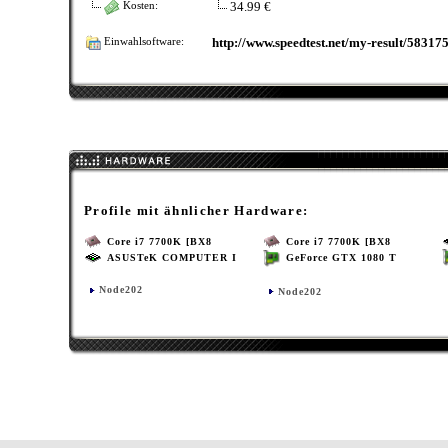
34.99 €
Kosten:
http://www.speedtest.net/my-result/58317
Einwahlsoftware:
Profile mit ähnlicher Hardware:
Core i7 7700K [BX8
Core i7 7700K [BX8
ASUSTeK COMPUTER I
GeForce GTX 1080 T
Node202
Node202