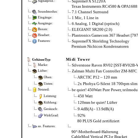
SupremeFX S1220A
Signalproz.:
Texas Instruments RC4580 & OPA1688
7.1 Channel Surround
Soundmodus:
1 Mic, 1 Line in
Eingänge:
6 Analog, 1 Digital (optisch)
Ausgänge:
ELEGIANT SR200 (2.0)
Boxen:
Plantronics Gamecom 367 Headset [79
Headset:
SupremeFX Shielding Technology
Features:
Premium Nichicon Kondensatoren
Midi Tower
GehäuseTyp
:
Silverstone Raven RV02 [SST-RV02B-
Marke:
Zalman Multi Fan Controller ZM-MFC
Lüfter:
ARCTIC P12 – 120 mm
Oben:
2x Phobya G-Silent 18 700rpm slim
Unten:
be quiet! 450Watt Pure Power, teilmodu
Netzteil:
450 Watt
Leistung:
120mm be quiet! Lüfter
Kühlung:
9.4dB(A) - 13.9dB(A)
Geräusch:
92%
WirkGrad:
80 PLUS Gold zertifiziert
so. Features:
90°-Motherboard-Halterung
CableMod Vertical PCI-e Bracket