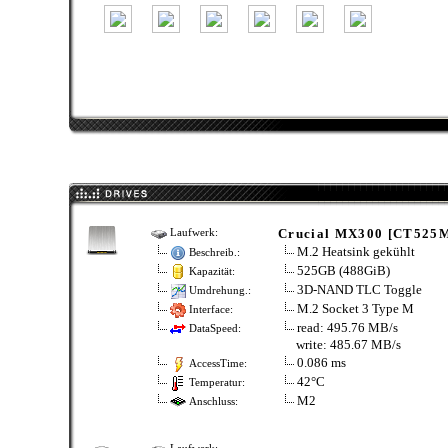
Crucial MX300 [CT525
Laufwerk:
M.2 Heatsink gekühlt
Beschreib.:
525GB (488GiB)
Kapazität:
3D-NAND TLC Toggle
Umdrehung.:
M.2 Socket 3 Type M
Interface:
read: 495.76 MB/s
DataSpeed:
write: 485.67 MB/s
0.086 ms
AccessTime:
42°C
Temperatur:
M2
Anschluss: