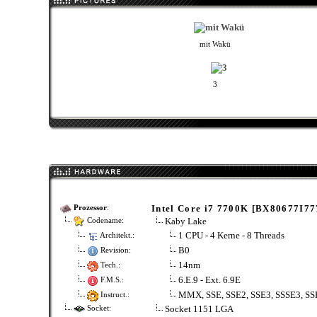
mit Wakü
3
Intel Core i7 7700K [BX80677I7
Prozessor
:
Kaby Lake
Codename:
1 CPU - 4 Kerne - 8 Threads
Architekt.:
B0
Revision:
14nm
Tech.:
6.E.9 - Ext. 6.9E
F.M.S.:
MMX, SSE, SSE2, SSE3, SSSE3, SS
Instruct.:
Socket 1151 LGA
Socket: