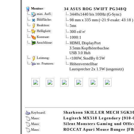
34 ASUS ROG SWIFT PG348Q
Monitor
:
3440x1440 bis 100Hz (G-Sync)
max. Aufl.:
98 mm x 335 mm (~21:9 exakt: 43:18 )
Bildfläche:
5ms
Reaktion:
300 cd/㎡
Helligkeit:
1000:1
Kontrast:
HDMI, DisplayPort
Anschlüsse:
3.5mm Kopfhörerbuchse
USB 3.0 Hub
<100W, StndBy 0.5W
Leistung:
Höhenverstellbar
so. Features:
Lautsprecher 2x 1.5W (ungenutz)
:
Sharkoon SKILLER MECH SGK30 
Keyboard
:
Logitech MX518 Legendary [910-
Maus
:
Silent Monsters Gaming und Offi
Maus
:
ROCCAT Apuri Mouse Bungee [F
Maus