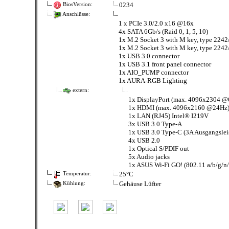
0234
BiosVersion:
Anschlüsse:
1 x PCIe 3.0/2.0 x16 @16x
4x SATA 6Gb/s (Raid 0, 1, 5, 10)
1x M.2 Socket 3 with M key, type 224
1x M.2 Socket 3 with M key, type 2242
1x USB 3.0 connector
1x USB 3.1 front panel connector
1x AIO_PUMP connector
1x AURA-RGB Lighting
extern:
1x DisplayPort (max. 4096x2304 @
1x HDMI (max. 4096x2160 @24Hz
1x LAN (RJ45) Intel® I219V
3x USB 3.0 Type-A
1x USB 3.0 Type-C (3A Ausgangslei
4x USB 2.0
1x Optical S/PDIF out
5x Audio jacks
1x ASUS Wi-Fi GO! (802.11 a/b/g/n/
25°C
Temperatur:
Gehäuse Lüfter
Kühlung: