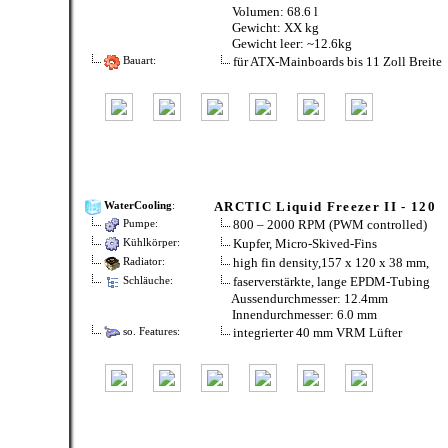
Volumen: 68.6 l
Gewicht: XX kg
Gewicht leer: ~12.6kg
für ATX-Mainboards bis 11 Zoll Breite
Bauart:
ARCTIC Liquid Freezer II - 120
WaterCooling
:
800 – 2000 RPM (PWM controlled)
Pumpe:
Kupfer, Micro-Skived-Fins
Kühlkörper:
high fin density,157 x 120 x 38 mm,
Radiator:
faserverstärkte, lange EPDM-Tubing
Schläuche:
Aussendurchmesser: 12.4mm
Innendurchmesser: 6.0 mm
integrierter 40 mm VRM Lüfter
so. Features: