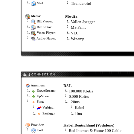
Thunderbird
Mail:
Media
Media
:
Vallen Jpegger
BildViewer:
MS Paint
BildEditor:
VLC
Video-Player:
Winamp
Audio-Player:
DSL
Anschluss:
100.000 Kbit/s
DownStream:
6.000 Kbit/s
UpStream:
~20ms
Ping:
Kabel
Verbind.:
10m
Entfern.:
Kabel Deutschland (Vodafone)
Provider:
Red Internet & Phone 100 Cable
Tarif: