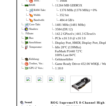
16nm
Tech.:
11264 MB GDDR5X
RAM:
1376 MHz (1376 MHz) = 0%
RAM-Takt:
352 bit
Width:
484.4 GB/s
Bandwith:
1481 MHz (1481 MHz)
Core-Takt:
3584 (DX 12)
Shaders:
142.2 GPixel/s | 441.3 GTexel/s
Fillrate:
PCIe x16 3.0 @ x16 3.0
Bus:
Display Port, HMDI, Display Port, Displ
Anschlüsse:
Idle 28°C (139Mhz)
Temperatur:
FurMark P1440 72°C
100% Last 84°C
Gehäuselüfter
Kühlung:
Game Ready Driver 452.06 WHQL / Wi
Treiber, Ver.:
1.18.0
GPU-Z Vers.:
ROG SupremeFX 8-Channel High 
Sound
: