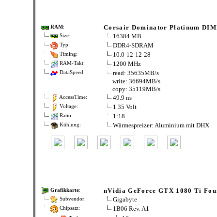
Corsair Dominator Platinum D
RAM
:
16384 MB
Size:
DDR4-SDRAM
Typ:
10.0-12-12-28
Timing:
1200 MHz
RAM-Takt:
read: 35635MB/s
DataSpeed:
write: 36694MB/s
copy: 35119MB/s
49.9 ns
AccessTime:
1.35 Volt
Voltage:
1:18
Ratio:
Wärmespreizer: Aluminium mit DHX
Kühlung:
nVidia GeForce GTX 1080 Ti Fou
Grafikkarte
:
Gigabyte
Subvendor:
1B06 Rev. A1
Chipsatz: