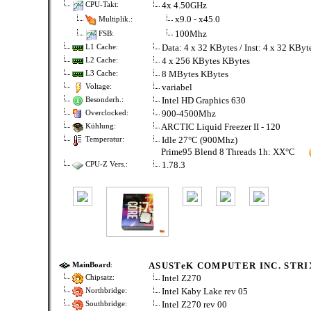
4x 4.50GHz
CPU-Takt:
x9.0 - x45.0
Multiplik.:
100Mhz
FSB:
Data: 4 x 32 KBytes / Inst: 4 x 32 KBy
L1 Cache:
4 x 256 KBytes KBytes
L2 Cache:
8 MBytes KBytes
L3 Cache:
variabel
Voltage:
Intel HD Graphics 630
Besonderh.:
900-4500Mhz
Overclocked:
ARCTIC Liquid Freezer II - 120
Kühlung:
Idle 27°C (900Mhz)
Temperatur:
Prime95 Blend 8 Threads 1h: XX°C
1.78.3
CPU-Z Vers.:
ASUSTeK COMPUTER INC. STRI
MainBoard
:
Intel Z270
Chipsatz:
Intel Kaby Lake rev 05
Northbridge:
Intel Z270 rev 00
Southbridge: