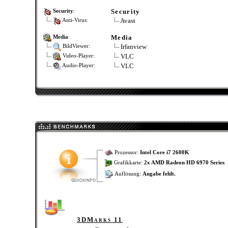
Security
Security
:
Avast
Anti-Virus:
Media
Media
:
Irfanview
BildViewer:
VLC
Video-Player:
VLC
Audio-Player:
Prozessor:
Intel Core i7 2600K
Grafikkarte:
2x AMD Radeon HD 6970 Series
Auflösung:
Angabe fehlt.
3DMarks 11