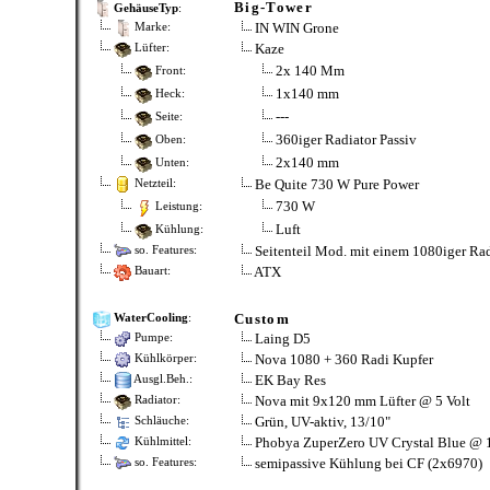
Big-Tower
GehäuseTyp
:
IN WIN Grone
Marke:
Kaze
Lüfter:
2x 140 Mm
Front:
1x140 mm
Heck:
---
Seite:
360iger Radiator Passiv
Oben:
2x140 mm
Unten:
Be Quite 730 W Pure Power
Netzteil:
730 W
Leistung:
Luft
Kühlung:
Seitenteil Mod. mit einem 1080iger Ra
so. Features:
ATX
Bauart:
Custom
WaterCooling
:
Laing D5
Pumpe:
Nova 1080 + 360 Radi Kupfer
Kühlkörper:
EK Bay Res
Ausgl.Beh.:
Nova mit 9x120 mm Lüfter @ 5 Volt
Radiator:
Grün, UV-aktiv, 13/10"
Schläuche:
Phobya ZuperZero UV Crystal Blue @ 1
Kühlmittel:
semipassive Kühlung bei CF (2x6970)
so. Features: