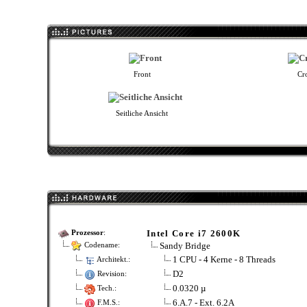
Front
Cr
Seitliche Ansicht
Intel Core i7 2600K
Prozessor
:
Sandy Bridge
Codename:
1 CPU - 4 Kerne - 8 Threads
Architekt.:
D2
Revision:
0.0320 µ
Tech.:
6.A.7 - Ext. 6.2A
F.M.S.: