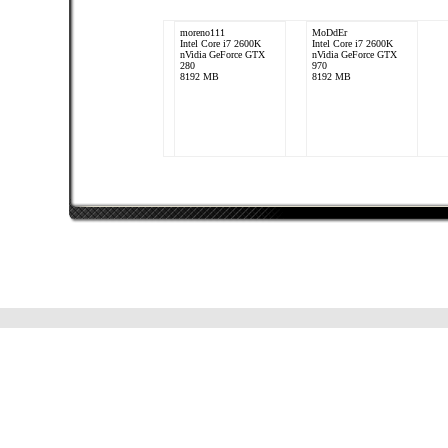
moreno111
MoDdEr
Intel Core i7 2600K
Intel Core i7 2600K
nVidia GeForce GTX
nVidia GeForce GTX
280
970
8192 MB
8192 MB
Sq252
Intel Core i7 2600K
nVidia GeForce GTX
560
16384 MB