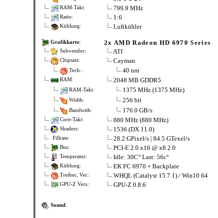
799.9 MHz
RAM-Takt:
1:6
Ratio:
Luftkühler
Kühlung:
2x AMD Radeon HD 6970 Series
Grafikkarte
:
ATI
Subvendor:
Cayman
Chipsatz:
40 nm
Tech.:
2048 MB GDDR5
RAM:
1375 MHz (1375 MHz)
RAM-Takt:
256 bit
Width:
176.0 GB/s
Bandwith:
880 MHz (880 MHz)
Core-Takt:
1536 (DX 11.0)
Shaders:
28.2 GPixel/s | 84.5 GTexel/s
Fillrate:
PCI-E 2.0 x16 @ x8 2.0
Bus:
Idle: 30C° Last: 56c°
Temperatur:
EK FC 6970 + Backplate
Kühlung:
WHQL (Catalyst 15.7.1) / Win10 64
Treiber, Ver.:
GPU-Z 0.8.6
GPU-Z Vers.:
Sound
: