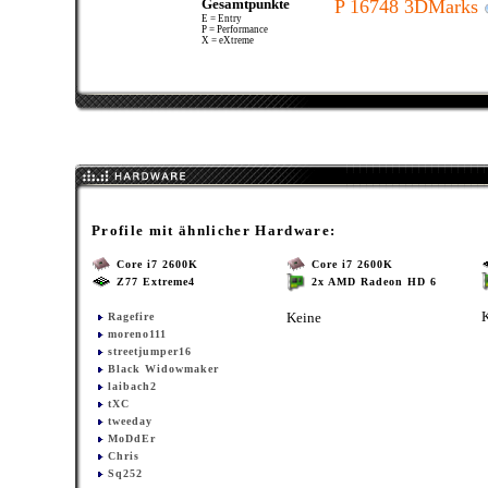
Gesamtpunkte
P 16748 3DMarks
E = Entry
P = Performance
X = eXtreme
Profile mit ähnlicher Hardware:
Core i7 2600K
Core i7 2600K
Z77 Extreme4
2x AMD Radeon HD 6
Keine
Ragefire
moreno111
streetjumper16
Black Widowmaker
laibach2
tXC
tweeday
MoDdEr
Chris
Sq252