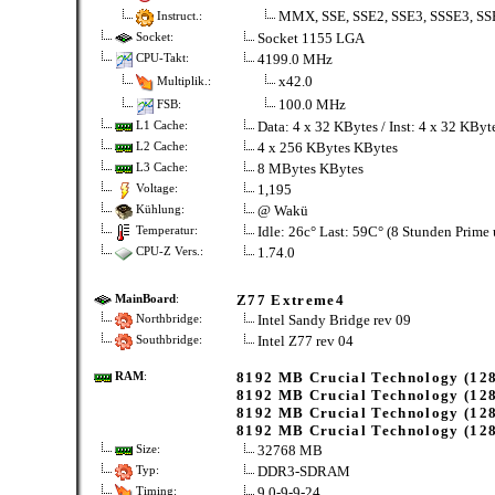
MMX, SSE, SSE2, SSE3, SSSE3, SSE
Instruct.:
Socket 1155 LGA
Socket:
4199.0 MHz
CPU-Takt:
x42.0
Multiplik.:
100.0 MHz
FSB:
Data: 4 x 32 KBytes / Inst: 4 x 32 KBy
L1 Cache:
4 x 256 KBytes KBytes
L2 Cache:
8 MBytes KBytes
L3 Cache:
1,195
Voltage:
@ Wakü
Kühlung:
Idle: 26c° Last: 59C° (8 Stunden Prime
Temperatur:
1.74.0
CPU-Z Vers.:
Z77 Extreme4
MainBoard
:
Intel Sandy Bridge rev 09
Northbridge:
Intel Z77 rev 04
Southbridge:
8192 MB Crucial Technology (12
RAM
:
8192 MB Crucial Technology (12
8192 MB Crucial Technology (12
8192 MB Crucial Technology (12
32768 MB
Size:
DDR3-SDRAM
Typ:
9.0-9-9-24
Timing: