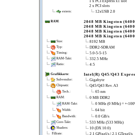
1 x PCI Express x1 slot
2 x PCI slots
12xUSB 2.0
extern:
2048 MB Kingston (6400
RAM
:
2048 MB Kingston (6400
2048 MB Kingston (6400
2048 MB Kingston (6400
8192 MB
Size:
DDR2-SDRAM
Typ:
5.0-5-5-15
Timing:
332.5 MHz
RAM-Takt:
4:5
Ratio:
Intel(R) Q45/Q43 Expres
Grafikkarte
:
Gigabyte
Subvendor:
Q45/Q43 Rev. A3
Chipsatz:
65 nm
Tech.:
0 MB DDR2
RAM:
0 MHz (0 MHz) = +-10
RAM-Takt:
64 bit
Width:
0.0 GB/s
Bandwith:
533 MHz (533 MHz)
Core-Takt:
10 (DX 10.0)
Shaders:
2.1 GPixel/s | 2.1 GTexel/s
Fillrate: