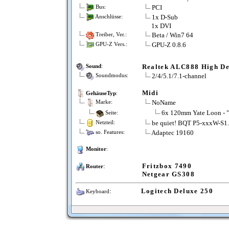
PCI
Bus:
1x D-Sub
Anschlüsse:
1x DVI
Beta / Win7 64
Treiber, Ver.:
GPU-Z 0.8.6
GPU-Z Vers.:
Realtek ALC888 High De
Sound
:
2/4/5.1/7.1-channel
Soundmodus:
Midi
GehäuseTyp
:
NoName
Marke:
6x 120mm Yate Loon - "
Seite:
be quiet! BQT P5-xxxW-S1
Netzteil:
Adaptec 19160
so. Features:
Monitor
:
:
Fritzbox 7490
Router
Netgear GS308
:
Logitech Deluxe 250
Keyboard