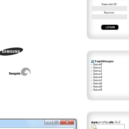
Name oder ID:
Passwort:
Empfehlungen:
-
Intru0
-
Intru1
-
Intru2
-
Intru3
-
Intru4
-
Intru5
-
Intru6
-
Intru8
-
Intru9