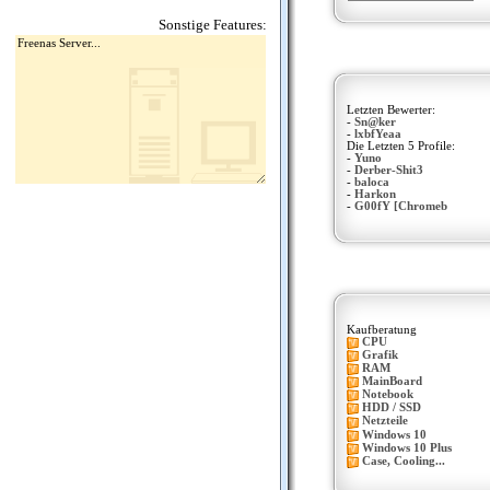
Sonstige Features:
Letzten Bewerter:
-
Sn@ker
-
lxbfYeaa
Die Letzten 5 Profile:
-
Yuno
-
Derber-Shit3
-
baloca
-
Harkon
-
G00fY [Chromeb
Kaufberatung
CPU
Grafik
RAM
MainBoard
Notebook
HDD / SSD
Netzteile
Windows 10
Windows 10 Plus
Case, Cooling...