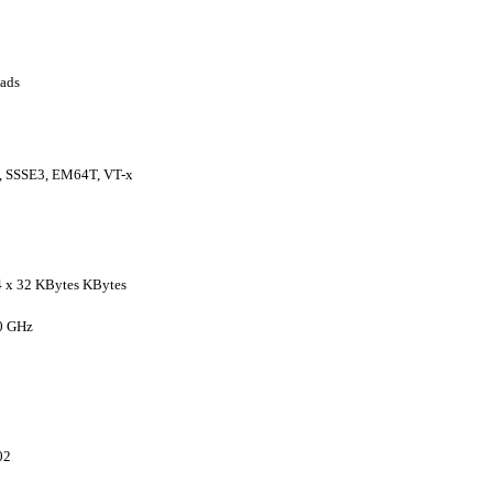
eads
, SSSE3, EM64T, VT-x
 4 x 32 KBytes KBytes
40 GHz
02