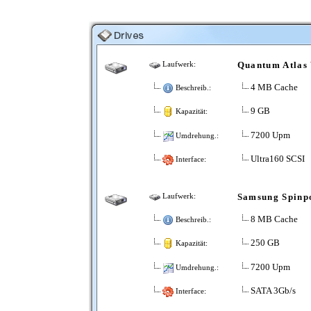
Quantum Atlas 
Laufwerk:
4 MB Cache
Beschreib.:
9 GB
Kapazität:
7200 Upm
Umdrehung.:
Ultra160 SCSI
Interface:
Samsung Spinp
Laufwerk:
8 MB Cache
Beschreib.:
250 GB
Kapazität:
7200 Upm
Umdrehung.:
SATA 3Gb/s
Interface: