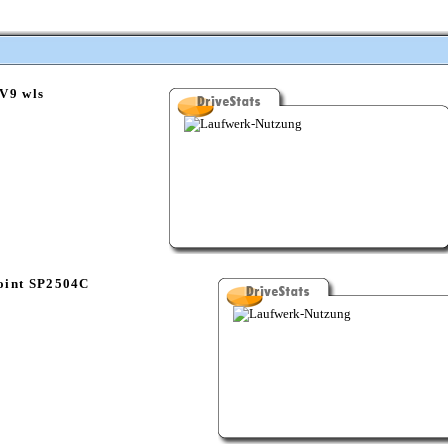
V9 wls
oint SP2504C