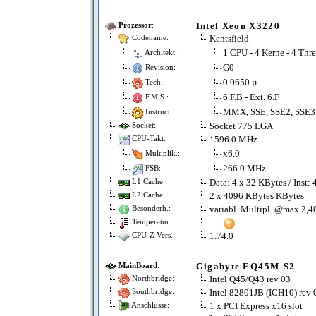
Intel Xeon X3220
Prozessor
:
Kentsfield
Codename:
1 CPU - 4 Kerne - 4 Thr
Architekt.:
G0
Revision:
0.0650 µ
Tech.:
6.F.B - Ext. 6.F
F.M.S.:
MMX, SSE, SSE2, SSE3
Instruct.:
Socket 775 LGA
Socket:
1596.0 MHz
CPU-Takt:
x6.0
Multiplik.:
266.0 MHz
FSB:
Data: 4 x 32 KBytes / Inst:
L1 Cache:
2 x 4096 KBytes KBytes
L2 Cache:
variabl. Multipl. @max 2,
Besonderh.:
Temperatur:
1.74.0
CPU-Z Vers.:
Gigabyte EQ45M-S2
MainBoard
:
Intel Q45/Q43 rev 03
Northbridge:
Intel 82801JB (ICH10) rev 
Southbridge:
1 x PCI Express x16 slot
Anschlüsse: