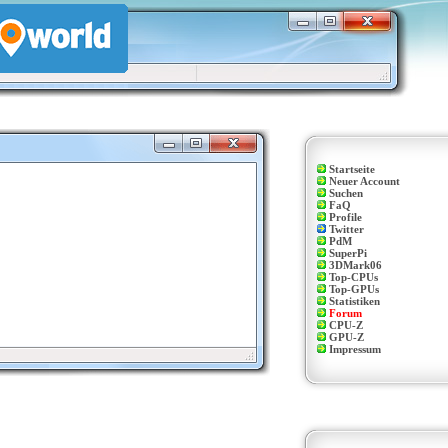
Startseite
Neuer Account
Suchen
FaQ
Profile
Twitter
PdM
SuperPi
3DMark06
Top-CPUs
Top-GPUs
Statistiken
Forum
CPU-Z
GPU-Z
Impressum