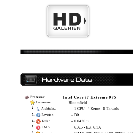
Intel Core i7 Extreme 975
Prozessor
:
Bloomfield
Codename:
1 CPU - 4 Kerne - 8 Threads
Architekt.:
D0
Revision:
0.0450 µ
Tech.:
6.A.5 - Ext. 6.1A
F.M.S.: