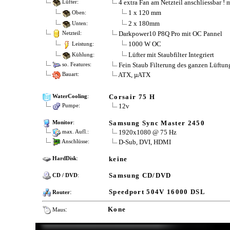
4 extra Fan am Netzteil anschliessbar !
Lüfter:
1 x 120 mm
Oben:
2 x 180mm
Unten:
Darkpower10 P8Q Pro mit OC Pannel
Netzteil:
1000 W OC
Leistung:
Lüfter mit Staubfilter Integriert
Kühlung:
Fein Staub Filterung des ganzen Lüftu
so. Features:
ATX, µATX
Bauart:
Corsair 75 H
WaterCooling
:
12v
Pumpe:
Samsung Sync Master 2450
Monitor
:
1920x1080 @ 75 Hz
max. Aufl.:
D-Sub, DVI, HDMI
Anschlüsse:
keine
HardDisk
:
Samsung CD/DVD
CD / DVD
:
:
Speedport 504V 16000 DSL
Router
:
Kone
Maus