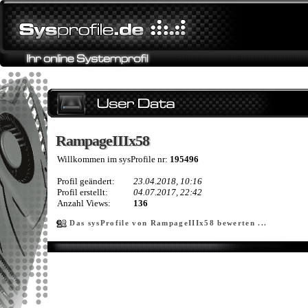
RampageIIIx58
RampageIIIx58
Willkommen im sysProfile nr:
195496
Profil geändert:
23.04.2018, 10:16
Profil erstellt:
04.07.2017, 22:42
Anzahl Views:
136
Das sysProfile von RampageIIIx58 bewerten ...