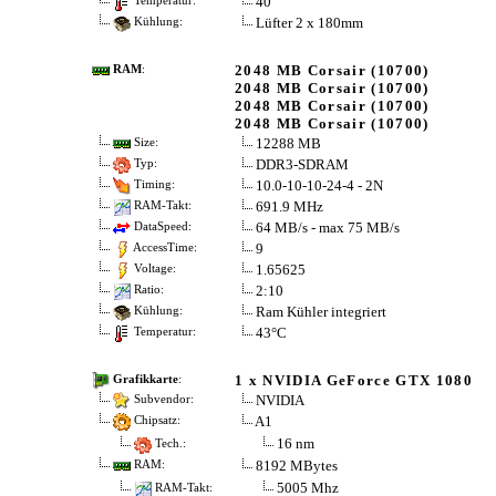
40
Temperatur:
Lüfter 2 x 180mm
Kühlung:
2048 MB Corsair (10700)
RAM
:
2048 MB Corsair (10700)
2048 MB Corsair (10700)
2048 MB Corsair (10700)
12288 MB
Size:
DDR3-SDRAM
Typ:
10.0-10-10-24-4 - 2N
Timing:
691.9 MHz
RAM-Takt:
64 MB/s - max 75 MB/s
DataSpeed:
9
AccessTime:
1.65625
Voltage:
2:10
Ratio:
Ram Kühler integriert
Kühlung:
43°C
Temperatur:
1 x NVIDIA GeForce GTX 1080
Grafikkarte
:
NVIDIA
Subvendor:
A1
Chipsatz:
16 nm
Tech.:
8192 MBytes
RAM:
5005 Mhz
RAM-Takt: