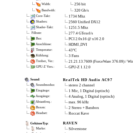
256 bit
Width:
320 Gb/s
Bandwith:
1734 Mhz
Core-Takt:
2560 Unified DX12
Shaders:
1251.5 Mhz
Shader-Takt:
277.4 GTexel/s
Fillrate:
PCI 2.0x16 @ x16 2.0
Bus:
HDMI ,DVI
Anschlüsse:
43°C
Temperatur:
3 Fans
Kühlung:
21.21.13.7609 (ForceWare 376.09) / Wi
Treiber, Ver.:
GPU-Z 1.12.0
GPU-Z Vers.:
RealTek HD Audio AC97
Sound
:
stereo 2 channel
Soundmodus:
1 Mic, 1 Digital (optisch)
Eingänge:
4 Analog, 1 Digital (optisch)
Ausgänge:
max. 96 kHz
Abtastfreq.:
2 Stereo + Bassbox
Boxen:
Roccat Kave
Headset:
RAVEN
GehäuseTyp
:
Silverstone
Marke: