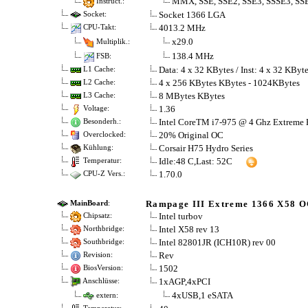
MMX, SSE, SSE2, SSE3, SSSE3, SSE
Instruct.:
Socket 1366 LGA
Socket:
4013.2 MHz
CPU-Takt:
x29.0
Multiplik.:
138.4 MHz
FSB:
Data: 4 x 32 KBytes / Inst: 4 x 32 KByt
L1 Cache:
4 x 256 KBytes KBytes - 1024KBytes
L2 Cache:
8 MBytes KBytes
L3 Cache:
1.36
Voltage:
Intel CoreTM i7-975 @ 4 Ghz Extreme 
Besonderh.:
20% Original OC
Overclocked:
Corsair H75 Hydro Series
Kühlung:
Idle:48 C,Last: 52C
Temperatur:
1.70.0
CPU-Z Vers.:
Rampage III Extreme 1366 X58 
MainBoard
:
Intel turbov
Chipsatz:
Intel X58 rev 13
Northbridge:
Intel 82801JR (ICH10R) rev 00
Southbridge:
Rev
Revision:
1502
BiosVersion:
1xAGP,4xPCI
Anschlüsse:
4xUSB,1 eSATA
extern: