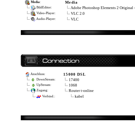
Media
Media
:
Adobe Photoshop Elements 2 Original 
BildEditor:
VLC 2.0
Video-Player:
VLC
Audio-Player:
15000 DSL
Anschluss:
17400
DownStream:
1068
UpStream:
Router t-online
Zugang:
kabel
Verbind.: