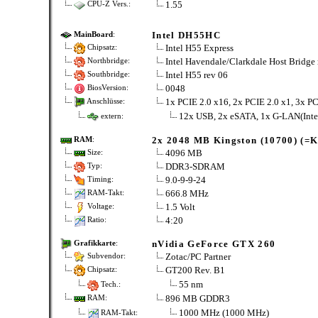
1.55
CPU-Z Vers.:
Intel DH55HC
MainBoard
:
Intel H55 Express
Chipsatz:
Intel Havendale/Clarkdale Host Bridge 
Northbridge:
Intel H55 rev 06
Southbridge:
0048
BiosVersion:
1x PCIE 2.0 x16, 2x PCIE 2.0 x1, 3x P
Anschlüsse:
12x USB, 2x eSATA, 1x G-LAN(Inte
extern:
2x 2048 MB Kingston (10700) (
RAM
:
4096 MB
Size:
DDR3-SDRAM
Typ:
9.0-9-9-24
Timing:
666.8 MHz
RAM-Takt:
1.5 Volt
Voltage:
4:20
Ratio:
nVidia GeForce GTX 260
Grafikkarte
:
Zotac/PC Partner
Subvendor:
GT200 Rev. B1
Chipsatz:
55 nm
Tech.:
896 MB GDDR3
RAM:
1000 MHz (1000 MHz)
RAM-Takt: