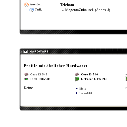
Telekom
Provider:
MagentaZuhauseL (Annex-J)
Tarif:
Profile mit ähnlicher Hardware:
Core i3 540
Core i3 540
Intel DH55HC
GeForce GTX 260
Keine
Nisie
Servo610