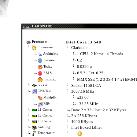
Intel Core i3 540
Prozessor
:
Clarkdale
Codename:
1 CPU - 2 Kerne - 4 Threads
Architekt.:
C2
Revision:
0.0320 µ
Tech.:
6.5.2 - Ext. 6.25
F.M.S.:
MMX SSE (1 2 3 3S 4.1 4.2) EM64
Instruct.:
Socket 1156 LGA
Socket:
3067.16 MHz
CPU-Takt:
x23.00
Multiplik.:
133.35 MHz
FSB:
Data: 2 x 32 / Inst: 2 x 32 KBytes
L1 Cache:
2 x 256 KBytes
L2 Cache:
4096 KBytes
L3 Cache:
Intel Boxed Lüfter
Kühlung:
Temperatur: