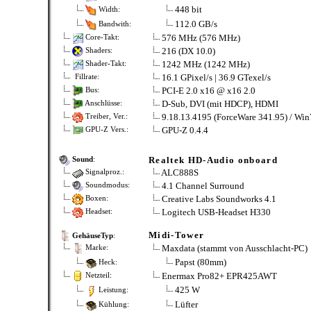
448 bit
Width:
112.0 GB/s
Bandwith:
576 MHz (576 MHz)
Core-Takt:
216 (DX 10.0)
Shaders:
1242 MHz (1242 MHz)
Shader-Takt:
16.1 GPixel/s | 36.9 GTexel/s
Fillrate:
PCI-E 2.0 x16 @ x16 2.0
Bus:
D-Sub, DVI (mit HDCP), HDMI
Anschlüsse:
9.18.13.4195 (ForceWare 341.95) / Win
Treiber, Ver.:
GPU-Z 0.4.4
GPU-Z Vers.:
Realtek HD-Audio onboard
Sound
:
ALC888S
Signalproz.:
4.1 Channel Surround
Soundmodus:
Creative Labs Soundworks 4.1
Boxen:
Logitech USB-Headset H330
Headset:
Midi-Tower
GehäuseTyp
:
Maxdata (stammt von Ausschlacht-PC)
Marke:
Papst (80mm)
Heck:
Enermax Pro82+ EPR425AWT
Netzteil:
425 W
Leistung:
Lüfter
Kühlung: