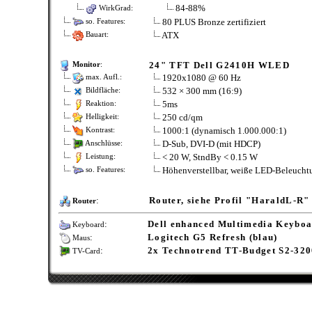
84-88%
WirkGrad:
80 PLUS Bronze zertifiziert
so. Features:
ATX
Bauart:
24" TFT Dell G2410H WLED
Monitor
:
1920x1080 @ 60 Hz
max. Aufl.:
532 × 300 mm (16:9)
Bildfläche:
5ms
Reaktion:
250 cd/qm
Helligkeit:
1000:1 (dynamisch 1.000.000:1)
Kontrast:
D-Sub, DVI-D (mit HDCP)
Anschlüsse:
< 20 W, StndBy < 0.15 W
Leistung:
Höhenverstellbar, weiße LED-Beleuchtu
so. Features:
:
Router, siehe Profil "HaraldL-R"
Router
:
Dell enhanced Multimedia Keybo
Keyboard
:
Logitech G5 Refresh (blau)
Maus
:
2x Technotrend TT-Budget S2-32
TV-Card