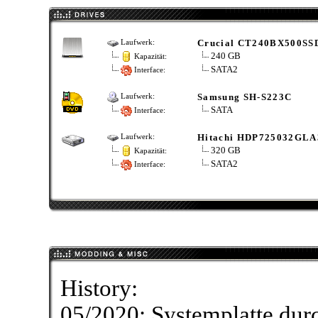
Crucial CT240BX500SS
Laufwerk:
240 GB
Kapazität:
SATA2
Interface:
Samsung SH-S223C
Laufwerk:
SATA
Interface:
Hitachi HDP725032GLA
Laufwerk:
320 GB
Kapazität:
SATA2
Interface:
History:
05/2020: Systemplatte dur