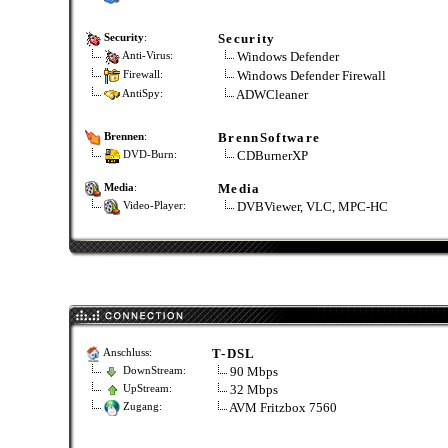
Security
Security
:
Windows Defender
Anti-Virus:
Windows Defender Firewall
Firewall:
ADWCleaner
AntiSpy:
BrennSoftware
Brennen
:
CDBurnerXP
DVD-Burn:
Media
Media
:
DVBViewer, VLC, MPC-HC
Video-Player:
T-DSL
Anschluss:
90 Mbps
DownStream:
32 Mbps
UpStream:
AVM Fritzbox 7560
Zugang: