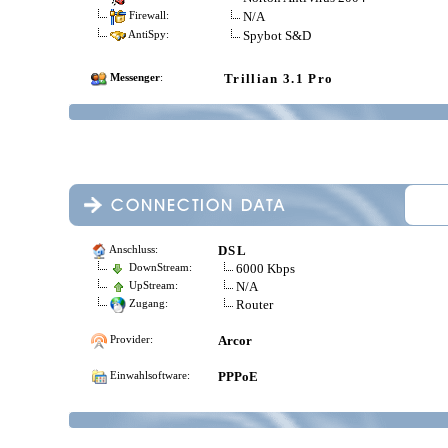
N/A
Firewall:
Spybot S&D
AntiSpy:
Trillian 3.1 Pro
Messenger
:
DSL
Anschluss:
6000 Kbps
DownStream:
N/A
UpStream:
Router
Zugang:
Arcor
Provider:
PPPoE
Einwahlsoftware: