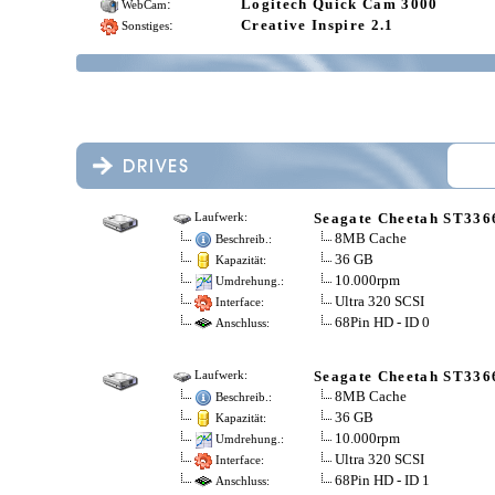
:
Logitech Quick Cam 3000
WebCam
:
Creative Inspire 2.1
Sonstiges
Seagate Cheetah ST33
Laufwerk:
8MB Cache
Beschreib.:
36 GB
Kapazität:
10.000rpm
Umdrehung.:
Ultra 320 SCSI
Interface:
68Pin HD - ID 0
Anschluss:
Seagate Cheetah ST33
Laufwerk:
8MB Cache
Beschreib.:
36 GB
Kapazität:
10.000rpm
Umdrehung.:
Ultra 320 SCSI
Interface:
68Pin HD - ID 1
Anschluss: