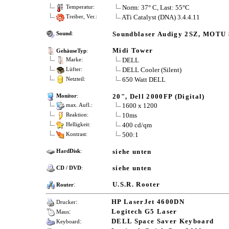
Norm: 37° C, Last: 55°C
Temperatur:
ATi Catalyst (DNA) 3.4.4.11
Treiber, Ver.:
Soundblaser Audigy 2SZ, MOTU
Sound
:
Midi Tower
GehäuseTyp
:
DELL
Marke:
DELL Cooler (Silent)
Lüfter:
650 Watt DELL
Netzteil:
20", Dell 2000FP (Digital)
Monitor
:
1600 x 1200
max. Aufl.:
10ms
Reaktion:
400 cd/qm
Helligkeit:
500:1
Kontrast:
siehe unten
HardDisk
:
siehe unten
CD / DVD
:
:
U.S.R. Rooter
Router
:
HP LaserJet 4600DN
Drucker
:
Logitech G5 Laser
Maus
:
DELL Space Saver Keyboard
Keyboard