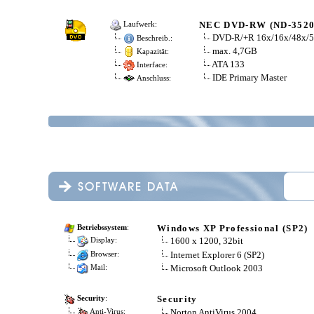
NEC DVD-RW (ND-3520
Laufwerk:
DVD-R/+R 16x/16x/48x/5
Beschreib.:
max. 4,7GB
Kapazität:
ATA 133
Interface:
IDE Primary Master
Anschluss:
Windows XP Professional (SP2)
Betriebssystem
:
1600 x 1200, 32bit
Display:
Internet Explorer 6 (SP2)
Browser:
Microsoft Outlook 2003
Mail:
Security
Security
:
Norton AntiVirus 2004
Anti-Virus: