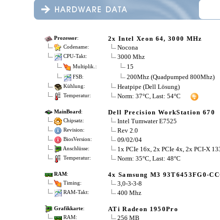
2x Intel Xeon 64, 3000 MHz
Prozessor
:
Nocona
Codename:
3000 Mhz
CPU-Takt:
15
Multiplik.:
200Mhz (Quadpumped 800Mhz)
FSB:
Heatpipe (Dell Lösung)
Kühlung:
Norm: 37°C, Last: 54°C
Temperatur:
Dell Precision WorkStation 670
MainBoard
:
Intel Tumwater E7525
Chipsatz:
Rev 2.0
Revision:
09/02/04
BiosVersion:
1x PCIe 16x, 2x PCIe 4x, 2x PCI-X 1
Anschlüsse:
Norm: 35°C, Last: 48°C
Temperatur:
4x Samsung M3 93T6453FG0-CC
RAM
:
3,0-3-3-8
Timing:
400 Mhz
RAM-Takt:
ATi Radeon 1950Pro
Grafikkarte
:
256 MB
RAM: