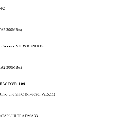
04C
ATA2 300MB/s)
al Caviar SE WD3200JS
ATA2 300MB/s)
-RW DVR-109
PI-5 und SFFC INF-8090i Ver.5.11)
 / ATAPI / ULTRA DMA 33