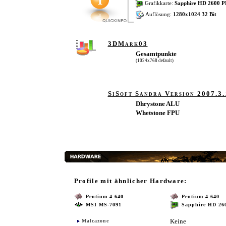
Grafikkarte:
Sapphire HD 2600 
Auflösung:
1280x1024 32 Bit
3DMark03
Gesamtpunkte
(1024x768 default)
SiSoft Sandra Version 2007.3.
Dhrystone ALU
Whetstone FPU
Profile mit ähnlicher Hardware:
Pentium 4 640
Pentium 4 640
MSI MS-7091
Sapphire HD 26
Keine
Malcazone