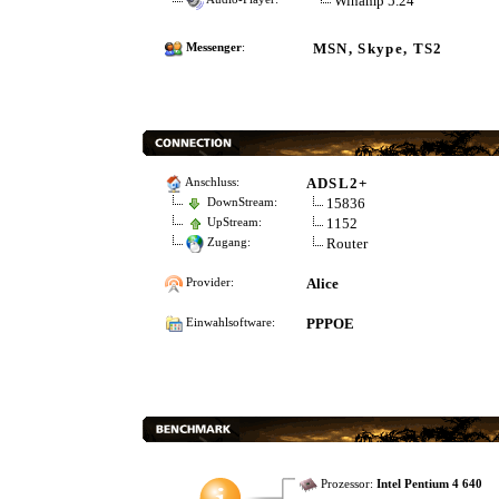
Winamp 5.24
MSN, Skype, TS2
Messenger
:
ADSL2+
Anschluss:
15836
DownStream:
1152
UpStream:
Router
Zugang:
Alice
Provider:
PPPOE
Einwahlsoftware:
Prozessor:
Intel Pentium 4 640