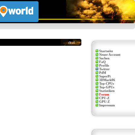
Startseite
Neuer Account
Suchen
FaQ
Profile
Twitter
PdM
SuperPi
3DMark06
Top-CPUs
Top-GPUs
Statistiken
Forum
CPU-Z
GPU-Z
Impressum