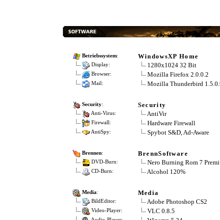
WindowsXP Home
Betriebssystem
:
1280x1024 32 Bit
Display:
Mozilla Firefox 2.0.0.2
Browser:
Mozilla Thunderbird 1.5.0.
Mail:
Security
Security
:
AntiVir
Anti-Virus:
Hardware Firewall
Firewall:
Spybot S&D, Ad-Aware
AntiSpy:
BrennSoftware
Brennen
:
Nero Burning Rom 7 Prem
DVD-Burn:
Alcohol 120%
CD-Burn:
Media
Media
:
Adobe Photoshop CS2
BildEditor:
VLC 0.8.5
Video-Player:
Audio-Player: