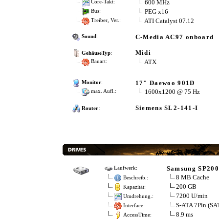
600 MHz
Core-Takt:
PEG x16
Bus:
ATI Catalyst 07.12
Treiber, Ver.:
C-Media AC97 onboard
Sound
:
Midi
GehäuseTyp
:
ATX
Bauart:
17" Daewoo 901D
Monitor
:
1600x1200 @ 75 Hz
max. Aufl.:
:
Siemens SL2-141-I
Router
Samsung SP20
Laufwerk:
8 MB Cache
Beschreib.:
200 GB
Kapazität:
7200 U/min
Umdrehung.:
S-ATA 7Pin (S
Interface:
8.9 ms
AccessTime: