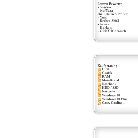
Letzten Bewerter:
-
Sn@ker
-
lxbfYeaa
Die Letzten 5 Profile:
-
Yuno
-
Derber-Shit3
-
baloca
-
Harkon
-
G00fY [Chromeb
Kaufberatung
CPU
Grafik
RAM
MainBoard
Notebook
HDD / SSD
Netzteile
Windows 10
Windows 10 Plus
Case, Cooling...