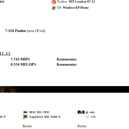
Treiber:
ATI Catalyst 07.12
PRO
OS:
WindowsXP Home
7.316 Punkte
(non OCed)
11.22
7.743 MIPS
Kommentar
:
9.554 MFLOPS
Kommentar
:
MSI MS-7091
@ sek.
Sapphire HD 2600 P
+/- 5%
00 P
Keine
Keine