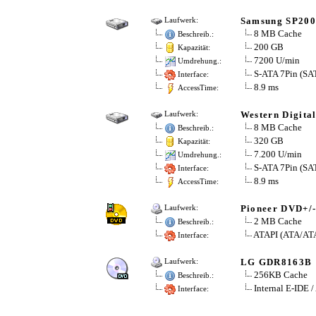
Samsung SP20
Laufwerk:
8 MB Cache
Beschreib.:
200 GB
Kapazität:
7200 U/min
Umdrehung.:
S-ATA 7Pin (S
Interface:
8.9 ms
AccessTime:
Western Digit
Laufwerk:
8 MB Cache
Beschreib.:
320 GB
Kapazität:
7.200 U/min
Umdrehung.:
S-ATA 7Pin (S
Interface:
8.9 ms
AccessTime:
Pioneer DVD+/
Laufwerk:
2 MB Cache
Beschreib.:
ATAPI (ATA/ATA
Interface:
LG GDR8163B
Laufwerk:
256KB Cache
Beschreib.:
Internal E-IDE
Interface: