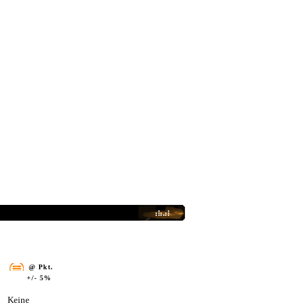
@ Pkt.
+/- 5%
Keine