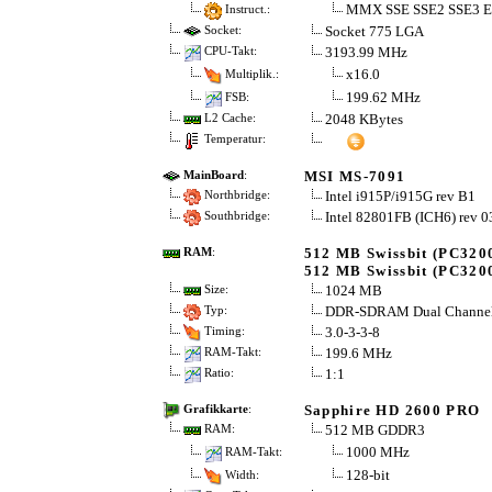
MMX SSE SSE2 SSE3 
Instruct.:
Socket 775 LGA
Socket:
3193.99 MHz
CPU-Takt:
x16.0
Multiplik.:
199.62 MHz
FSB:
2048 KBytes
L2 Cache:
Temperatur:
MSI MS-7091
MainBoard
:
Intel i915P/i915G rev B1
Northbridge:
Intel 82801FB (ICH6) rev 0
Southbridge:
512 MB Swissbit (PC320
RAM
:
512 MB Swissbit (PC320
1024 MB
Size:
DDR-SDRAM Dual Channe
Typ:
3.0-3-3-8
Timing:
199.6 MHz
RAM-Takt:
1:1
Ratio:
Sapphire HD 2600 PRO
Grafikkarte
:
512 MB GDDR3
RAM:
1000 MHz
RAM-Takt:
128-bit
Width: