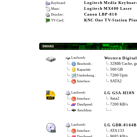
:
Logitech Media Keyboar
Keyboard
:
Logitech MX400 Laser
Maus
:
Canon LBP-810
Drucker
:
KNC One TV-Station Plu
TV-Card
Western Digit
Laufwerk:
32MB Cache, ge
Beschreib.:
500 GB
Kapazität:
7200 Upm
Umdrehung.:
SATA2
Interface:
LG GSA-H30N
Laufwerk:
Sata2
Interface:
7200 KB/s
DataSpeed:
-
Anschluss:
LG GDR-8164B
Laufwerk:
ATA 133
Interface:
9695 KB/s
DataSpeed: