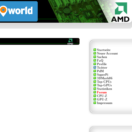
Startseite
Neuer Account
Suchen
FaQ
Profile
Twitter
PdM
SuperPi
3DMark06
Top-CPUs
Top-GPUs
Statistiken
Forum
CPU-Z
GPU-Z
Impressum