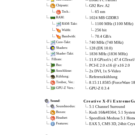
G92 Rev. A2
Chipsatz:
65 nm
Tech.:
1024 MB GDDR3
RAM:
1100 MHz (1100 MHz)
RAM-Takt:
256 bit
Width:
70.4 GB/s
Bandwith:
740 MHz (740 MHz)
Core-Takt:
128 (DX 10.0)
Shaders:
1836 MHz (1836 MHz)
Shader-Takt:
11.8 GPixel/s | 47.4 GTexel/
Fillrate:
PCI-E 2.0 x16 @ x16 2.0
Bus:
2x DVI, 1x S-Video
Anschlüsse:
Referenzkühlung
Kühlung:
8.15.11.8585 (ForceWare 18
Treiber, Ver.:
GPU-Z 0.3.4
GPU-Z Vers.:
Creative X-Fi Extreme
Sound
:
5.1 Channel Surround
Soundmodus:
Kodi 16&#8364; 5.1 System :
Boxen:
Speedlink Medusa 5.1 Home
Headset:
EAX 5, CMS 3D, 24bit Cryst
Features: