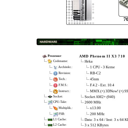
7
AMD Phenom II X3 710
Prozessor
:
Heka
Codename:
1 CPU - 3 Kerne
Architekt.:
RB-C2
Revision:
45nm
Tech.:
F.4.2 - Ext. 10.4
F.M.S.:
MMX (+) 3DNow! (+) S
Instruct.:
Socket AM2+ (940)
Socket:
2600 MHz
CPU-Takt:
x13.00
Multiplik.:
200 MHz
FSB:
Data: 3 x 64 / Inst: 3 x 64 
L1 Cache:
3 x 512 KBytes
L2 Cache: