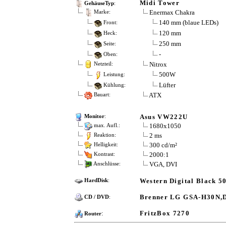
Midi Tower
GehäuseTyp
:
Enermax Chakra
Marke:
140 mm (blaue LEDs)
Front:
120 mm
Heck:
250 mm
Seite:
-
Oben:
Nitrox
Netzteil:
500W
Leistung:
Lüfter
Kühlung:
ATX
Bauart:
Asus VW222U
Monitor
:
1680x1050
max. Aufl.:
2 ms
Reaktion:
300 cd/m²
Helligkeit:
2000:1
Kontrast:
VGA, DVI
Anschlüsse:
Western Digital Black
HardDisk
:
Brenner LG GSA-H30N
CD / DVD
:
:
FritzBox 7270
Router