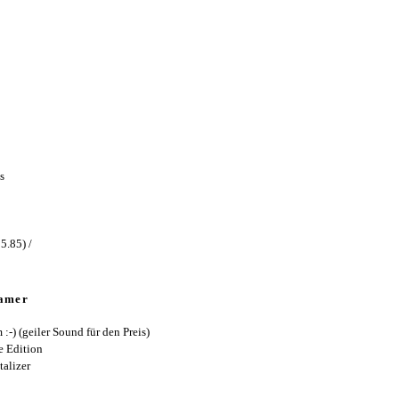
s
5.85) /
Gamer
-) (geiler Sound für den Preis)
 Edition
alizer