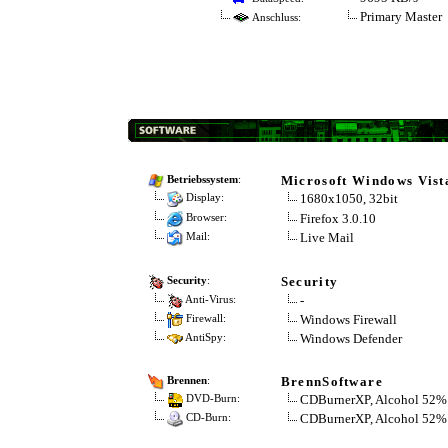
Primary Master
Anschluss:
Microsoft Windows Vis
Betriebssystem
:
1680x1050, 32bit
Display:
Firefox 3.0.10
Browser:
Live Mail
Mail:
Security
Security
:
-
Anti-Virus:
Windows Firewall
Firewall:
Windows Defender
AntiSpy:
BrennSoftware
Brennen
:
CDBurnerXP, Alcohol 52%
DVD-Burn:
CDBurnerXP, Alcohol 52%
CD-Burn: