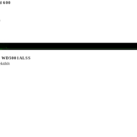
d 600
s
al WD5001ALSS
kühlt