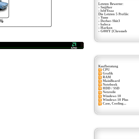
Letzten Bewerter:
-
Sn@ker
-
lxbfYeaa
Die Letzten 5 Profile:
-
Yuno
%
-
Derber-Shit3
-
baloca
-
Harkon
-
G00fY [Chromeb
Kaufberatung
CPU
Grafik
RAM
MainBoard
Notebook
HDD / SSD
Netzteile
Windows 10
Windows 10 Plus
Case, Cooling...