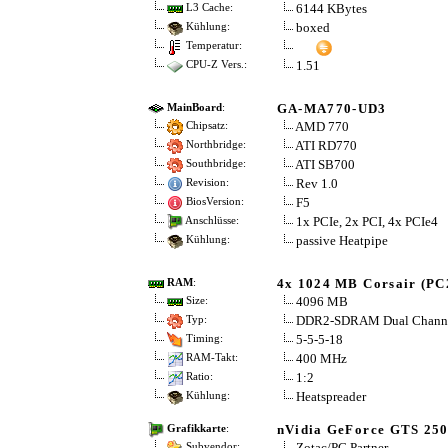
6144 KBytes
L3 Cache:
boxed
Kühlung:
Temperatur:
1.51
CPU-Z Vers.:
GA-MA770-UD3
MainBoard
:
AMD 770
Chipsatz:
ATI RD770
Northbridge:
ATI SB700
Southbridge:
Rev 1.0
Revision:
F5
BiosVersion:
1x PCIe, 2x PCI, 4x PCIe4
Anschlüsse:
passive Heatpipe
Kühlung:
4x 1024 MB Corsair (PC
RAM
:
4096 MB
Size:
DDR2-SDRAM Dual Chann
Typ:
5-5-5-18
Timing:
400 MHz
RAM-Takt:
1:2
Ratio:
Heatspreader
Kühlung:
nVidia GeForce GTS 25
Grafikkarte
:
Zotac/PC Partner
Subvendor: