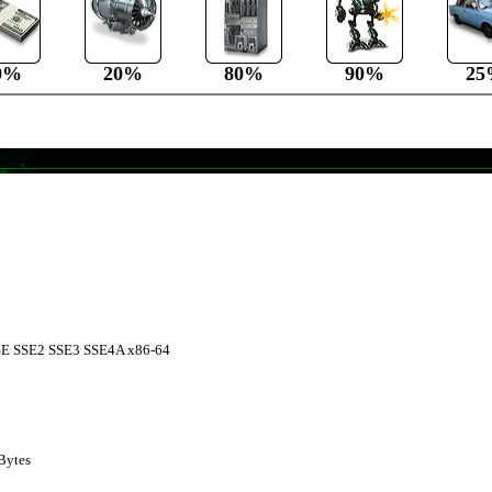
0%
20%
80%
90%
25
SE SSE2 SSE3 SSE4A x86-64
KBytes