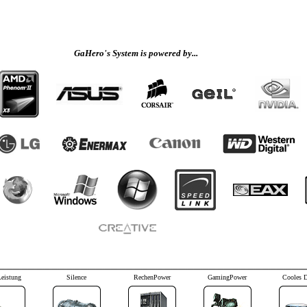
GaHero's System is powered by...
Leistung
Silence
RechenPower
GamingPower
Cooles 