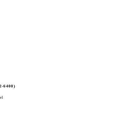
2-6400)
el
0