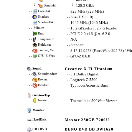
128.3 GB/s
Bandwith:
823 MHz (823 MHz)
Core-Takt:
384 (DX 11.0)
Shaders:
1645 MHz (1645 MHz)
Shader-Takt:
13.2 GPixel/s | 52.7 GTexel/s
Fillrate:
PCI-E 2.0 x16 @ x16 2.0
Bus:
N/A
Temperatur:
Standart
Kühlung:
8.17.12.9573 (ForceWare 295.73) / Wi
Treiber, Ver.:
GPU-Z 0.6.0
GPU-Z Vers.:
Creative X-Fi Titanium
Sound
:
5.1 Dolby Digital
Soundmodus:
Logitech Z-5500
Boxen:
Typhoon Acoustic Bass
Headset:
GehäuseTyp
:
Thermaltake 500Watt Viewer
Netzteil:
Monitor
:
Maxtor 250GB 7200U
HardDisk
:
BENQ DVD DD DW1620
CD / DVD
: