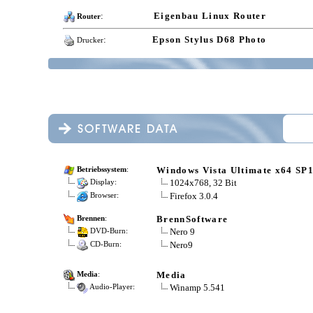
:
Eigenbau Linux Router
Router
:
Epson Stylus D68 Photo
Drucker
Windows Vista Ultimate x64 SP
Betriebssystem
:
1024x768, 32 Bit
Display:
Firefox 3.0.4
Browser:
BrennSoftware
Brennen
:
Nero 9
DVD-Burn:
Nero9
CD-Burn:
Media
Media
:
Winamp 5.541
Audio-Player: