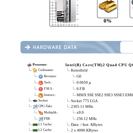
0%
Intel(R) Core(TM)2 Quad CPU 
Prozessor
:
Kentsfield
Codename:
G0
Revision:
0.0650 µ
Tech.:
6.F.B
F.M.S.:
MMX SSE SSE2 SSE3 SSSE3 EM
Instruct.:
Socket 775 LGA
Socket:
2305.11 MHz
CPU-Takt:
x9.0
Multiplik.:
256.12 MHz
FSB:
Data: / Inst: KBytes
L1 Cache:
2 x 4096 KBytes
L2 Cache: