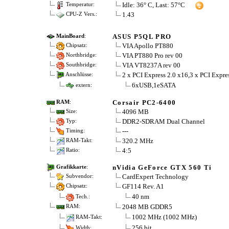
Idle: 36° C, Last: 57°C
Temperatur:
1.43
CPU-Z Vers.:
ASUS P5QL PRO
MainBoard
:
VIA Apollo PT880
Chipsatz:
VIA PT880 Pro rev 00
Northbridge:
VIA VT8237A rev 00
Southbridge:
2 x PCI Express 2.0 x16,3 x PCI Expre
Anschlüsse:
6xUSB,1eSATA
extern:
Corsair PC2-6400
RAM
:
4096 MB
Size:
DDR2-SDRAM Dual Channel
Typ:
---
Timing:
320.2 MHz
RAM-Takt:
4:5
Ratio:
nVidia GeForce GTX 560 Ti
Grafikkarte
:
CardExpert Technology
Subvendor:
GF114 Rev. A1
Chipsatz:
40 nm
Tech.:
2048 MB GDDR5
RAM:
1002 MHz (1002 MHz)
RAM-Takt:
256 bit
Width: