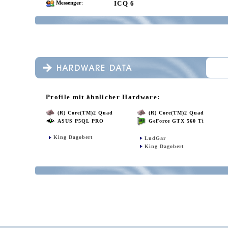
ICQ 6
Messenger
:
Profile mit ähnlicher Hardware:
(R) Core(TM)2 Quad
(R) Core(TM)2 Quad
ASUS P5QL PRO
GeForce GTX 560 Ti
King Dagobert
LudGar
King Dagobert