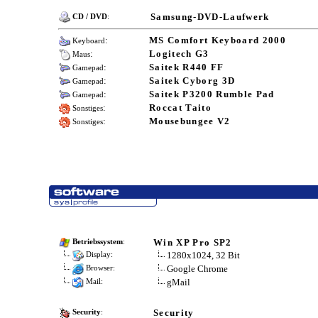
Samsung-DVD-Laufwerk
CD / DVD
:
:
MS Comfort Keyboard 2000
Keyboard
:
Logitech G3
Maus
:
Saitek R440 FF
Gamepad
:
Saitek Cyborg 3D
Gamepad
:
Saitek P3200 Rumble Pad
Gamepad
:
Roccat Taito
Sonstiges
:
Mousebungee V2
Sonstiges
Win XP Pro SP2
Betriebssystem
:
1280x1024, 32 Bit
Display:
Google Chrome
Browser:
gMail
Mail:
Security
Security
: