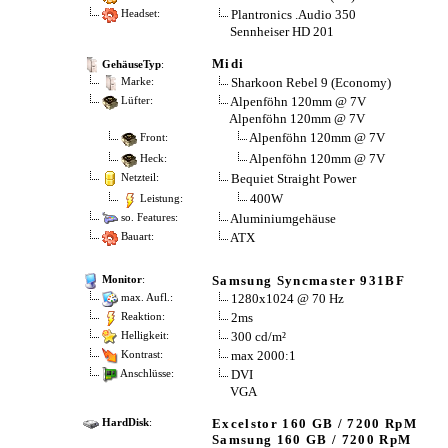
Plantronics .Audio 350
Headset:
Sennheiser HD 201
Midi
GehäuseTyp
:
Sharkoon Rebel 9 (Economy)
Marke:
Alpenföhn 120mm @ 7V
Lüfter:
Alpenföhn 120mm @ 7V
Alpenföhn 120mm @ 7V
Front:
Alpenföhn 120mm @ 7V
Heck:
Bequiet Straight Power
Netzteil:
400W
Leistung:
Aluminiumgehäuse
so. Features:
ATX
Bauart:
Samsung Syncmaster 931BF
Monitor
:
1280x1024 @ 70 Hz
max. Aufl.:
2ms
Reaktion:
300 cd/m²
Helligkeit:
max 2000:1
Kontrast:
DVI
Anschlüsse:
VGA
Excelstor 160 GB / 7200 RpM
HardDisk
:
Samsung 160 GB / 7200 RpM