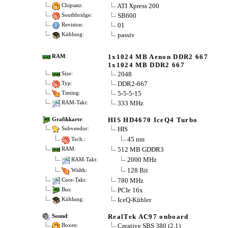
ATI Xpress 200
Chipsatz:
SB600
Southbridge:
01
Revision:
passiv
Kühlung:
1x1024 MB Aenon DDR2 667
RAM
:
1x1024 MB DDR2 667
2048
Size:
DDR2-667
Typ:
5-5-5-15
Timing:
333 MHz
RAM-Takt:
HIS HD4670 IceQ4 Turbo
Grafikkarte
:
HIS
Subvendor:
45 nm
Tech.:
512 MB GDDR3
RAM:
2000 MHz
RAM-Takt:
128 Bit
Width:
780 MHz
Core-Takt:
PCIe 16x
Bus:
IceQ-Kühler
Kühlung:
RealTek AC97 onboard
Sound
:
Creative SBS 380 (2.1)
Boxen: