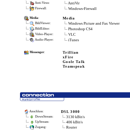
AntiVir
Anti-Virus:
Windows-Firewall
Firewall:
Media
Media
:
Windows Picture and Fax Viewer
BildViewer:
Photoshop CS4
BildEditor:
VLC
Video-Player:
iTunes
Audio-Player:
Trillian
Messenger
:
xFire
Goole Talk
Teamspeak
DSL 3000
Anschluss:
3130 kBit/s
DownStream:
406 kBit/s
UpStream:
Router
Zugang: