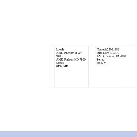
kuenlr
Nemesis28021982
AMD Phenom II X4
Intel Core i5 3470
940
AMD Radeon HD 7800
AMD Radeon HD 7800
Series
Series
4096 MB
8192 MB
Mister JLP
AMD Athlon 64 X2
4200+
Radeon HD4830
2x1024 MB