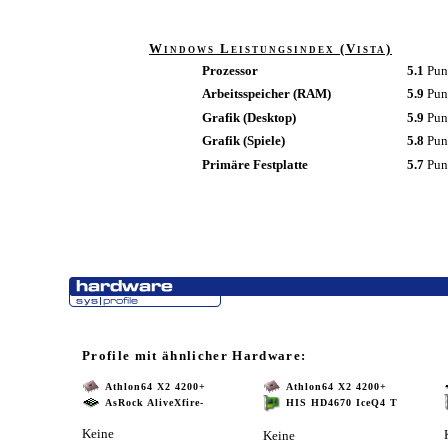
Windows Leistungsindex (Vista)
Prozessor
5.1
Pun
Arbeitsspeicher (RAM)
5.9
Pun
Grafik (Desktop)
5.9
Pun
Grafik (Spiele)
5.8
Pun
Primäre Festplatte
5.7
Pun
Profile mit ähnlicher Hardware:
Athlon64 X2 4200+
Athlon64 X2 4200+
AsRock AliveXfire-
HIS HD4670 IceQ4 T
Keine
Keine