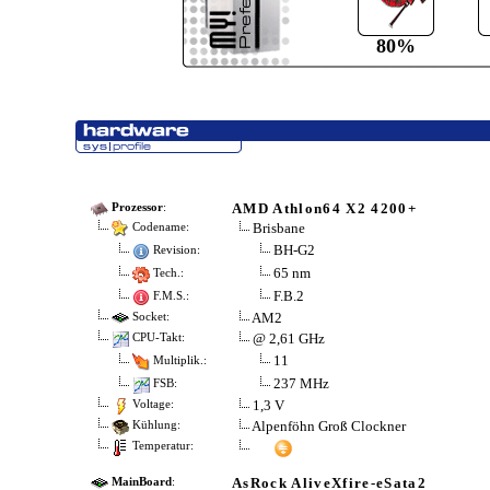
80%
AMD Athlon64 X2 4200+
Prozessor
:
Brisbane
Codename:
BH-G2
Revision:
65 nm
Tech.:
F.B.2
F.M.S.:
AM2
Socket:
@ 2,61 GHz
CPU-Takt:
11
Multiplik.:
237 MHz
FSB:
1,3 V
Voltage:
Alpenföhn Groß Clockner
Kühlung:
Temperatur:
AsRock AliveXfire-eSata2
MainBoard
: