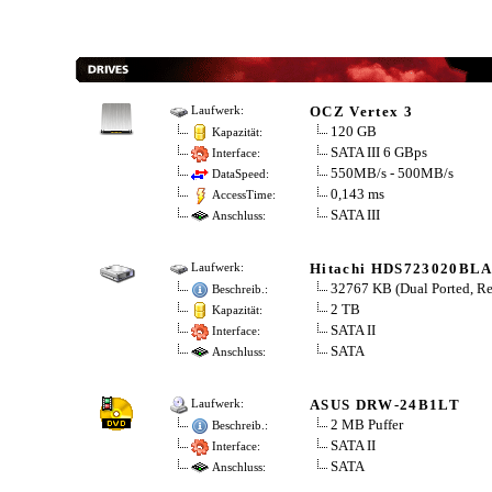
OCZ Vertex 3
Laufwerk:
120 GB
Kapazität:
SATA III 6 GBps
Interface:
550MB/s - 500MB/s
DataSpeed:
0,143 ms
AccessTime:
SATA III
Anschluss:
Hitachi HDS723020BL
Laufwerk:
32767 KB (Dual Ported, R
Beschreib.:
2 TB
Kapazität:
SATA II
Interface:
SATA
Anschluss:
ASUS DRW-24B1LT
Laufwerk:
2 MB Puffer
Beschreib.:
SATA II
Interface:
SATA
Anschluss: