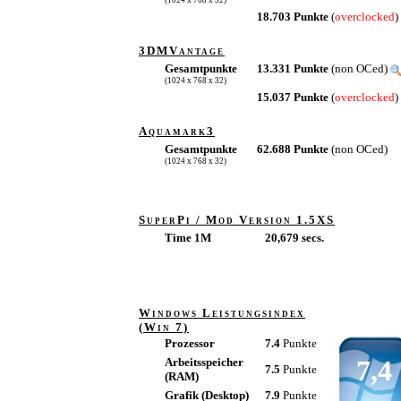
(1024 x 768 x 32)
18.703 Punkte
(
overclocked
)
3DMVantage
Gesamtpunkte
13.331 Punkte
(non OCed)
(1024 x 768 x 32)
15.037 Punkte
(
overclocked
)
Aquamark3
Gesamtpunkte
62.688 Punkte
(non OCed)
(1024 x 768 x 32)
SuperPi / Mod Version 1.5XS
Time 1M
20,679 secs.
Windows Leistungsindex
(Win 7)
Prozessor
7.4
Punkte
7,4
Arbeitsspeicher
7.5
Punkte
(RAM)
Grafik (Desktop)
7.9
Punkte