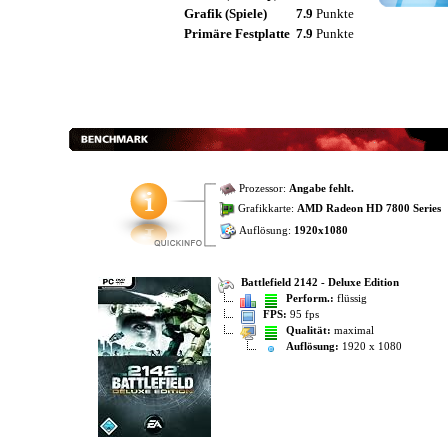
Grafik (Spiele)
7.9
Punkte
Primäre Festplatte
7.9
Punkte
Prozessor:
Angabe fehlt.
Grafikkarte:
AMD Radeon HD 7800 Series
Auflösung:
1920x1080
Battlefield 2142 - Deluxe Edition
Perform.:
flüssig
FPS:
95 fps
Qualität:
maximal
Auflösung:
1920 x 1080