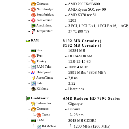
AMD 790FX/SB600
Chipsatz:
AMD Ryzen SOC rev 00
Northbridge:
AMD X370 rev 51
Southbridge:
1203
BiosVersion:
3 PCI, 1 PCI-E x1, 1 PCI-E x16, 1 AG
Anschlüsse:
37 °C (99 °F)
Temperatur:
8192 MB Corsair ()
RAM
:
8192 MB Corsair ()
16384 MB
Size:
DDR4-SDRAM
Typ:
15.0-15-15-36
Timing:
1066.4 MHz
RAM-Takt:
5891 MB/s / 3858 MB/s
DataSpeed:
7,8 ns
AccessTime:
3:32
Ratio:
Heatpipes
Kühlung:
AMD Radeon HD 7800 Series
Grafikkarte
:
Gigabyte
Subvendor:
Pitcairn
Chipsatz:
28 nm
Tech.:
2048 MB GDDR5
RAM:
1200 MHz (1200 MHz)
RAM-Takt: