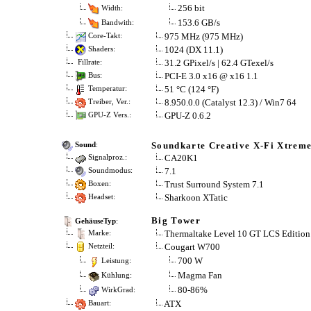
256 bit
Width:
153.6 GB/s
Bandwith:
975 MHz (975 MHz)
Core-Takt:
1024 (DX 11.1)
Shaders:
31.2 GPixel/s | 62.4 GTexel/s
Fillrate:
PCI-E 3.0 x16 @ x16 1.1
Bus:
51 °C (124 °F)
Temperatur:
8.950.0.0 (Catalyst 12.3) / Win7 64
Treiber, Ver.:
GPU-Z 0.6.2
GPU-Z Vers.:
Soundkarte Creative X-Fi Xtreme
Sound
:
CA20K1
Signalproz.:
7.1
Soundmodus:
Trust Surround System 7.1
Boxen:
Sharkoon XTatic
Headset:
Big Tower
GehäuseTyp
:
Thermaltake Level 10 GT LCS Edition 
Marke:
Cougart W700
Netzteil:
700 W
Leistung:
Magma Fan
Kühlung:
80-86%
WirkGrad:
ATX
Bauart: