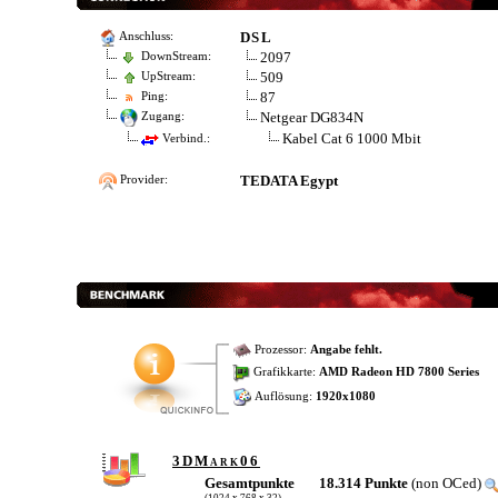
DSL
Anschluss:
2097
DownStream:
509
UpStream:
87
Ping:
Netgear DG834N
Zugang:
Kabel Cat 6 1000 Mbit
Verbind.:
TEDATA Egypt
Provider:
Prozessor:
Angabe fehlt.
Grafikkarte:
AMD Radeon HD 7800 Series
Auflösung:
1920x1080
3DMark06
Gesamtpunkte
18.314 Punkte
(non OCed)