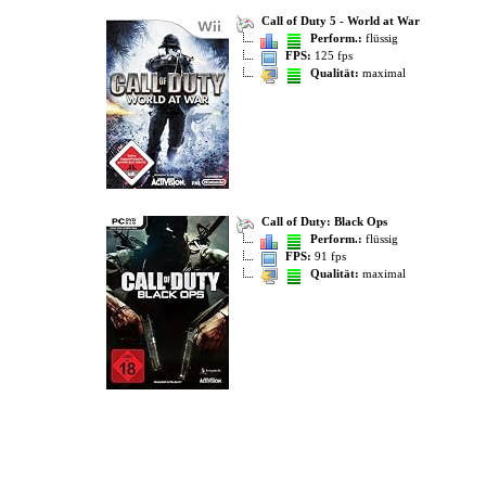
Call of Duty 5 - World at War
Perform.:
flüssig
FPS:
125 fps
Qualität:
maximal
Call of Duty: Black Ops
Perform.:
flüssig
FPS:
91 fps
Qualität:
maximal