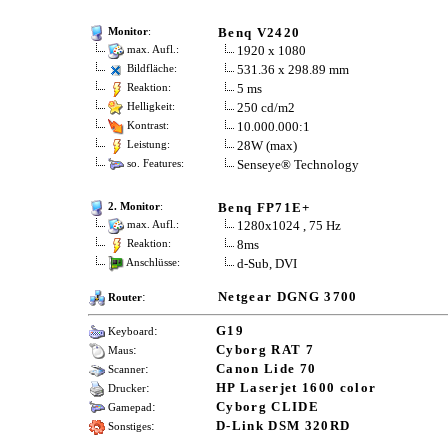
Benq V2420
Monitor
:
1920 x 1080
max. Aufl.:
531.36 x 298.89 mm
Bildfläche:
5 ms
Reaktion:
250 cd/m2
Helligkeit:
10.000.000:1
Kontrast:
28W (max)
Leistung:
Senseye® Technology
so. Features:
Benq FP71E+
2. Monitor
:
1280x1024 , 75 Hz
max. Aufl.:
8ms
Reaktion:
d-Sub, DVI
Anschlüsse:
:
Netgear DGNG 3700
Router
:
G19
Keyboard
:
Cyborg RAT 7
Maus
:
Canon Lide 70
Scanner
:
HP Laserjet 1600 color
Drucker
:
Cyborg CLIDE
Gamepad
:
D-Link DSM 320RD
Sonstiges