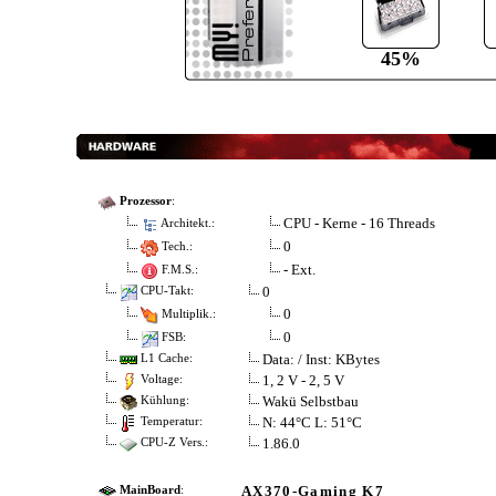
45%
Prozessor
:
CPU - Kerne - 16 Threads
Architekt.:
0
Tech.:
- Ext.
F.M.S.:
0
CPU-Takt:
0
Multiplik.:
0
FSB:
Data: / Inst: KBytes
L1 Cache:
1, 2 V - 2, 5 V
Voltage:
Wakü Selbstbau
Kühlung:
N: 44°C L: 51°C
Temperatur:
1.86.0
CPU-Z Vers.:
AX370-Gaming K7
MainBoard
: