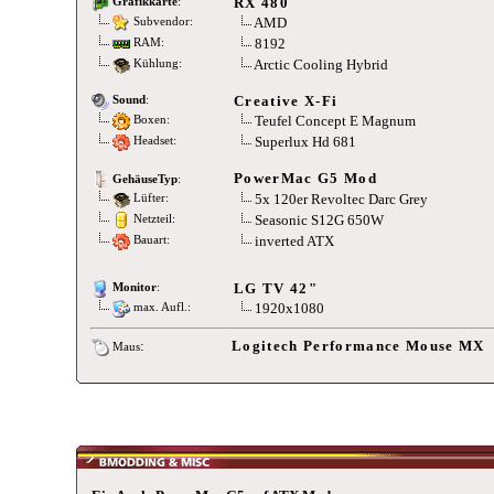
RX 480
Grafikkarte
:
AMD
Subvendor:
8192
RAM:
Arctic Cooling Hybrid
Kühlung:
Creative X-Fi
Sound
:
Teufel Concept E Magnum
Boxen:
Superlux Hd 681
Headset:
PowerMac G5 Mod
GehäuseTyp
:
5x 120er Revoltec Darc Grey
Lüfter:
Seasonic S12G 650W
Netzteil:
inverted ATX
Bauart:
LG TV 42"
Monitor
:
1920x1080
max. Aufl.:
:
Logitech Performance Mouse MX
Maus