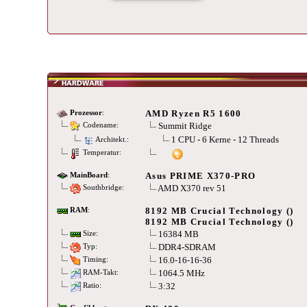
AMD Ryzen R5 1600
Prozessor
:
Summit Ridge
Codename:
1 CPU - 6 Kerne - 12 Threads
Architekt.:
Temperatur:
Asus PRIME X370-PRO
MainBoard
:
AMD X370 rev 51
Southbridge:
8192 MB Crucial Technology ()
RAM
:
8192 MB Crucial Technology ()
16384 MB
Size:
DDR4-SDRAM
Typ:
16.0-16-16-36
Timing:
1064.5 MHz
RAM-Takt:
3:32
Ratio: