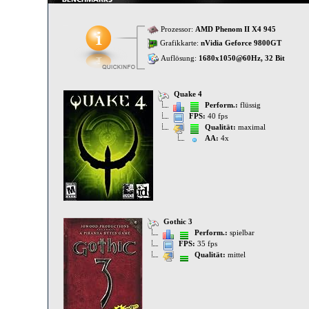
Prozessor:
AMD Phenom II X4 945
Grafikkarte:
nVidia Geforce 9800GT
Auflösung:
1680x1050@60Hz, 32 Bit
Quake 4
Perform.:
flüssig
FPS:
40 fps
Qualität:
maximal
AA:
4x
Gothic 3
Perform.:
spielbar
FPS:
35 fps
Qualität:
mittel