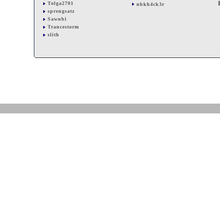
Tolga2701
nbkh4ck3r
sprengsatz
Sawubi
Trancestorm
slith