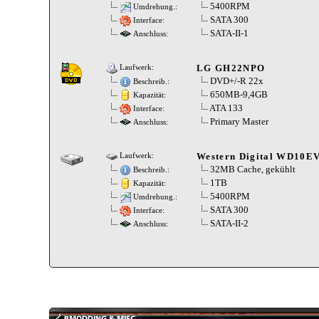
5400RPM
Umdrehung.:
SATA 300
Interface:
SATA-II-1
Anschluss:
LG GH22NPO
Laufwerk:
DVD+/-R 22x
Beschreib.:
650MB-9,4GB
Kapazität:
ATA 133
Interface:
Primary Master
Anschluss:
Western Digital WD10E
Laufwerk:
32MB Cache, gekühlt
Beschreib.:
1TB
Kapazität:
5400RPM
Umdrehung.:
SATA 300
Interface:
SATA-II-2
Anschluss: