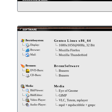
Gentoo Linux x86_64
Betriebssystem
:
1680x1050@60Hz, 32 Bit
Display:
Mozilla Firefox
Browser:
Mozilla Thunderbird
Mail:
BrennSoftware
Brennen
:
Brasero
DVD-Burn:
Brasero
CD-Burn:
Media
Media
:
Eye of Gnome
BildViewer:
GIMP
BildEditor:
VLC, Totem, mplayer
Video-Player:
mpd + mpdscribble + gmpc
Audio-Player: