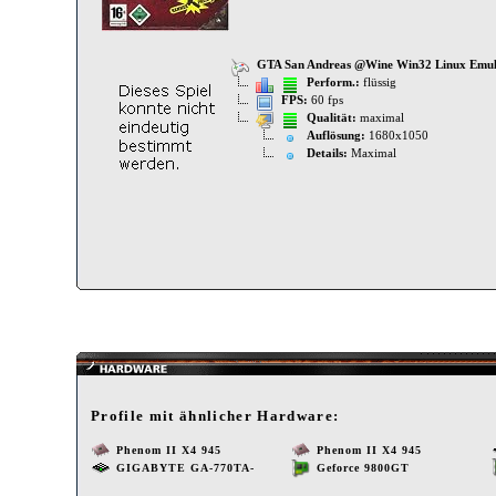
GTA San Andreas @Wine Win32 Linux Emul
Perform.:
flüssig
FPS:
60 fps
Qualität:
maximal
Auflösung:
1680x1050
Details:
Maximal
Profile mit ähnlicher Hardware:
Phenom II X4 945
Phenom II X4 945
GIGABYTE GA-770TA-
Geforce 9800GT