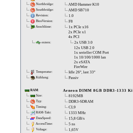
AMD Hammer K10
Northbridge:
AMD SB710
Southbridge:
1.0
Revision:
F8
BiosVersion:
1x PCIe x16
Anschlüsse:
2x PCIe x1
4x PCI
2x USB 3.0
extern:
12x USB 2.0
1x serieller COM Port
1x 10/100/1000 lan
2x eSATA
FireWire
Idle 26°, last 33°
Temperatur:
Passiv
Kühlung:
Aeneon DIMM 8GB DDR3-1333 Ki
RAM
:
8192MB
Size:
DDR3-SDRAM
Typ:
CL9
Timing:
1333 MHz
RAM-Takt:
15,8 GB/s
DataSpeed:
5 ns
AccessTime:
1,65V
Voltage: