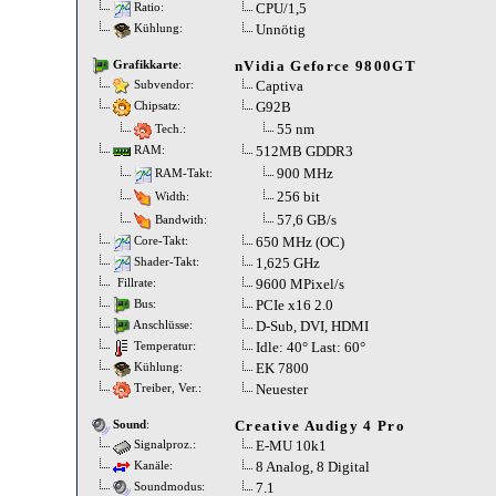
CPU/1,5
Ratio:
Unnötig
Kühlung:
nVidia Geforce 9800GT
Grafikkarte
:
Captiva
Subvendor:
G92B
Chipsatz:
55 nm
Tech.:
512MB GDDR3
RAM:
900 MHz
RAM-Takt:
256 bit
Width:
57,6 GB/s
Bandwith:
650 MHz (OC)
Core-Takt:
1,625 GHz
Shader-Takt:
9600 MPixel/s
Fillrate:
PCIe x16 2.0
Bus:
D-Sub, DVI, HDMI
Anschlüsse:
Idle: 40° Last: 60°
Temperatur:
EK 7800
Kühlung:
Neuester
Treiber, Ver.:
Creative Audigy 4 Pro
Sound
:
E-MU 10k1
Signalproz.:
8 Analog, 8 Digital
Kanäle:
7.1
Soundmodus: