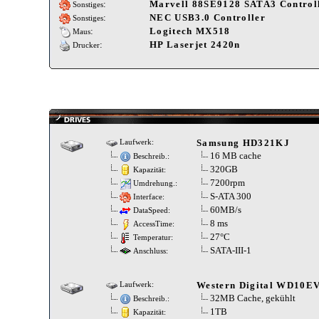
:
Marvell 88SE9128 SATA3 Control
Sonstiges
:
NEC USB3.0 Controller
Sonstiges
:
Logitech MX518
Maus
:
HP Laserjet 2420n
Drucker
Samsung HD321KJ
Laufwerk:
16 MB cache
Beschreib.:
320GB
Kapazität:
7200rpm
Umdrehung.:
S-ATA 300
Interface:
60MB/s
DataSpeed:
8 ms
AccessTime:
27°C
Temperatur:
SATA-III-1
Anschluss:
Western Digital WD10E
Laufwerk:
32MB Cache, gekühlt
Beschreib.:
1TB
Kapazität: