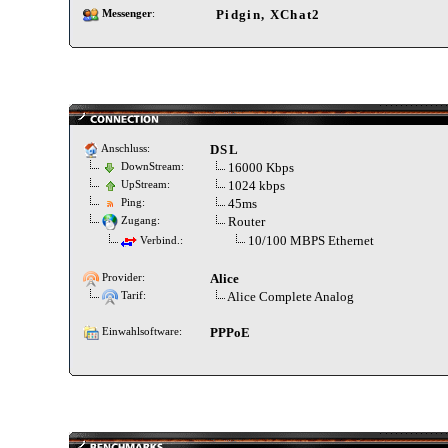
Pidgin, XChat2
Messenger
:
DSL
Anschluss:
16000 Kbps
DownStream:
1024 kbps
UpStream:
45ms
Ping:
Router
Zugang:
10/100 MBPS Ethernet
Verbind.:
Alice
Provider:
Alice Complete Analog
Tarif:
PPPoE
Einwahlsoftware: