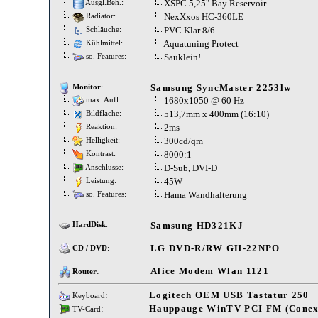
XSPC 5,25" Bay Reservoir
Ausgl.Beh.:
NexXxos HC-360LE
Radiator:
PVC Klar 8/6
Schläuche:
Aquatuning Protect
Kühlmittel:
Sauklein!
so. Features:
Samsung SyncMaster 2253lw
Monitor
:
1680x1050 @ 60 Hz
max. Aufl.:
513,7mm x 400mm (16:10)
Bildfläche:
2ms
Reaktion:
300cd/qm
Helligkeit:
8000:1
Kontrast:
D-Sub, DVI-D
Anschlüsse:
45W
Leistung:
Hama Wandhalterung
so. Features:
Samsung HD321KJ
HardDisk
:
LG DVD-R/RW GH-22NPO
CD / DVD
:
:
Alice Modem Wlan 1121
Router
:
Logitech OEM USB Tastatur 250
Keyboard
:
Hauppauge WinTV PCI FM (Conext
TV-Card