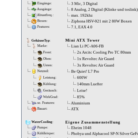
3 Mic, 3 Digital
Eingänge:
8 Analog, 2 Digital (Klinke und toslink)
Ausgänge:
max. 192khz
Abtastfreq.:
Ziphona HSV-921 mit 2 80W Boxen
Boxen:
7.1, EAX 4.0
Features:
Mini ATX Tower
GehäuseTyp
:
Lian Li PC-A06-FB
Marke:
2x Arcitc Cooling Pro TC 80mm
Front:
1x Revoltec Air Guard
Oben:
3x Revoltec Air Guard
Unten:
Be Quiet! L7 Pro
Netzteil:
600W
Leistung:
140mm Luefter
Kühlung:
Leise!
Geräusch:
85%
WirkGrad:
Aluminium
so. Features:
ATX
Bauart:
Eigene Zusammenstellung
WaterCooling
:
Eheim 1048
Pumpe:
Phobya und Alphacool SP-N Silver GeF
Kühlkörper: