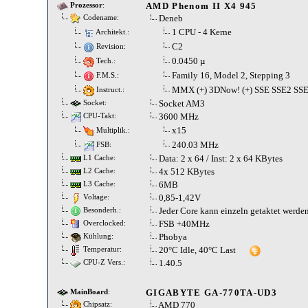
AMD Phenom II X4 945
Prozessor
:
Deneb
Codename:
1 CPU - 4 Kerne
Architekt.:
C2
Revision:
0.0450 µ
Tech.:
Family 16, Model 2, Stepping 3
F.M.S.:
MMX (+) 3DNow! (+) SSE SSE2 SSE
Instruct.:
Socket AM3
Socket:
3600 MHz
CPU-Takt:
x15
Multiplik.:
240.03 MHz
FSB:
Data: 2 x 64 / Inst: 2 x 64 KBytes
L1 Cache:
4x 512 KBytes
L2 Cache:
6MB
L3 Cache:
0,85-1,42V
Voltage:
Jeder Core kann einzeln getaktet werde
Besonderh.:
FSB +40MHz
Overclocked:
Phobya
Kühlung:
20°C Idle, 40°C Last
Temperatur:
1.40.5
CPU-Z Vers.:
GIGABYTE GA-770TA-UD3
MainBoard
:
AMD 770
Chipsatz: