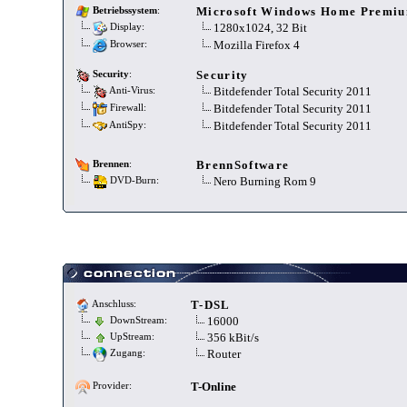
Microsoft Windows Home Premiu
Betriebssystem
:
1280x1024, 32 Bit
Display:
Mozilla Firefox 4
Browser:
Security
Security
:
Bitdefender Total Security 2011
Anti-Virus:
Bitdefender Total Security 2011
Firewall:
Bitdefender Total Security 2011
AntiSpy:
BrennSoftware
Brennen
:
Nero Burning Rom 9
DVD-Burn:
T-DSL
Anschluss:
16000
DownStream:
356 kBit/s
UpStream:
Router
Zugang:
T-Online
Provider: