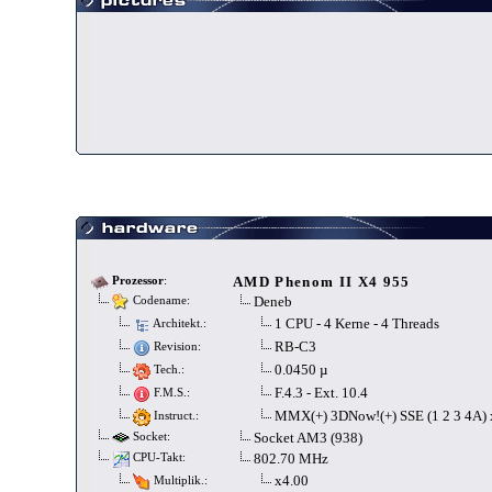
AMD Phenom II X4 955
Prozessor
:
Deneb
Codename:
1 CPU - 4 Kerne - 4 Threads
Architekt.:
RB-C3
Revision:
0.0450 µ
Tech.:
F.4.3 - Ext. 10.4
F.M.S.:
MMX(+) 3DNow!(+) SSE (1 2 3 4A)
Instruct.:
Socket AM3 (938)
Socket:
802.70 MHz
CPU-Takt:
x4.00
Multiplik.: