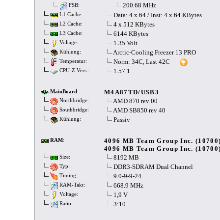
200.68 MHz
FSB:
Data: 4 x 64 / Inst: 4 x 64 KBytes
L1 Cache:
4 x 512 KBytes
L2 Cache:
6144 KBytes
L3 Cache:
1.35 Volt
Voltage:
Arctic-Cooling Freezer 13 PRO
Kühlung:
Norm: 34C, Last 42C
Temperatur:
1.57.1
CPU-Z Vers.:
M4A87TD/USB3
MainBoard
:
AMD 870 rev 00
Northbridge:
AMD SB850 rev 40
Southbridge:
Passiv
Kühlung:
4096 MB Team Group Inc. (10700
RAM
:
4096 MB Team Group Inc. (10700
8192 MB
Size:
DDR3-SDRAM Dual Channel
Typ:
9.0-9-9-24
Timing:
668.9 MHz
RAM-Takt:
1,9 V
Voltage:
3:10
Ratio: