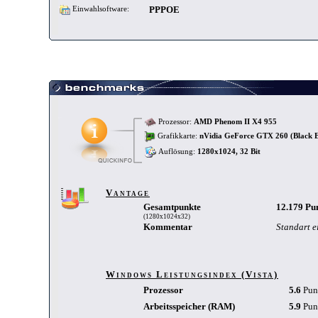
PPPOE
Einwahlsoftware:
Prozessor:
AMD Phenom II X4 955
Grafikkarte:
nVidia GeForce GTX 260 (Black E
Auflösung:
1280x1024, 32 Bit
Vantage
Gesamtpunkte
12.179 Pu
(1280x1024x32)
Kommentar
Standart e
Windows Leistungsindex (Vista)
Prozessor
5.6
Pun
Arbeitsspeicher (RAM)
5.9
Pun