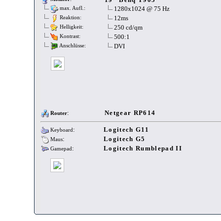
1280x1024 @ 75 Hz
max. Aufl.:
12ms
Reaktion:
250 cd/qm
Helligkeit:
500:1
Kontrast:
DVI
Anschlüsse:
:
Netgear RP614
Router
:
Logitech G11
Keyboard
:
Logitech G5
Maus
:
Logitech Rumblepad II
Gamepad