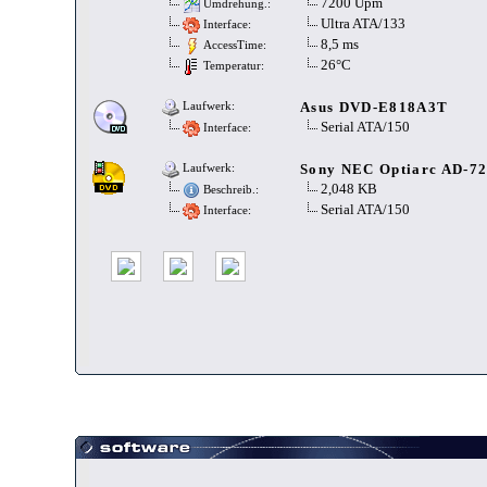
7200 Upm
Umdrehung.:
Ultra ATA/133
Interface:
8,5 ms
AccessTime:
26°C
Temperatur:
Asus DVD-E818A3T
Laufwerk:
Serial ATA/150
Interface:
Sony NEC Optiarc AD-7
Laufwerk:
2,048 KB
Beschreib.:
Serial ATA/150
Interface: