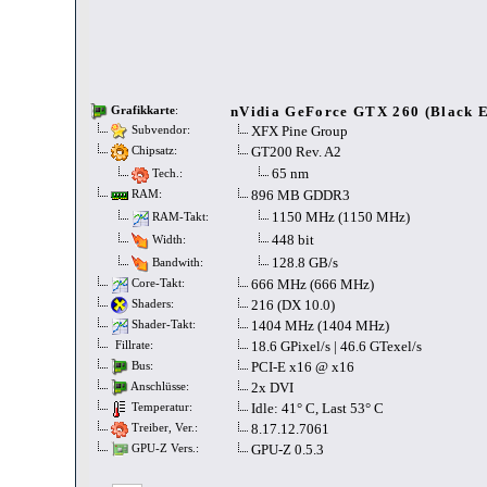
nVidia GeForce GTX 260 (Black E
Grafikkarte
:
XFX Pine Group
Subvendor:
GT200 Rev. A2
Chipsatz:
65 nm
Tech.:
896 MB GDDR3
RAM:
1150 MHz (1150 MHz)
RAM-Takt:
448 bit
Width:
128.8 GB/s
Bandwith:
666 MHz (666 MHz)
Core-Takt:
216 (DX 10.0)
Shaders:
1404 MHz (1404 MHz)
Shader-Takt:
18.6 GPixel/s | 46.6 GTexel/s
Fillrate:
PCI-E x16 @ x16
Bus:
2x DVI
Anschlüsse:
Idle: 41° C, Last 53° C
Temperatur:
8.17.12.7061
Treiber, Ver.:
GPU-Z 0.5.3
GPU-Z Vers.: