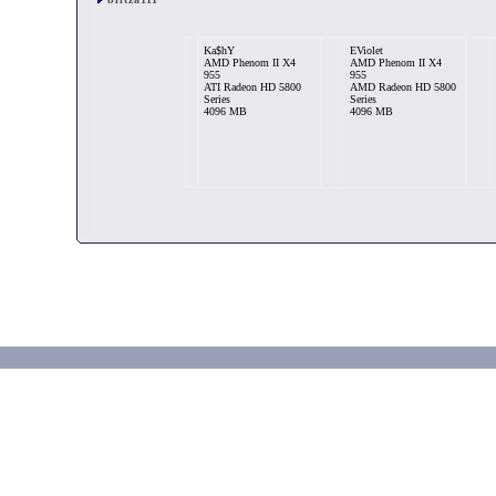
Ka$hY
EViolet
AMD Phenom II X4
AMD Phenom II X4
955
955
ATI Radeon HD 5800
AMD Radeon HD 5800
Series
Series
4096 MB
4096 MB
blitza111
AMD Phenom II X4
955
nVidia GeForce GTX
550 Ti
8192 MB