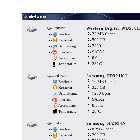
Western Digital WD5001
Laufwerk:
32 MB Cache
Beschreib.:
500 GB
Kapazität:
7200
Umdrehung.:
SATA 2
Interface:
8,9
AccessTime:
28° C
Temperatur:
Samsung HD321KJ
Laufwerk:
16 MB Cache
Beschreib.:
320 GB
Kapazität:
7200 Upm
Umdrehung.:
SATA 2
Interface:
8,5 ms
AccessTime:
28°C
Temperatur:
Samsung SP2014N
Laufwerk:
8 MB Cache
Beschreib.:
200 GB
Kapazität: