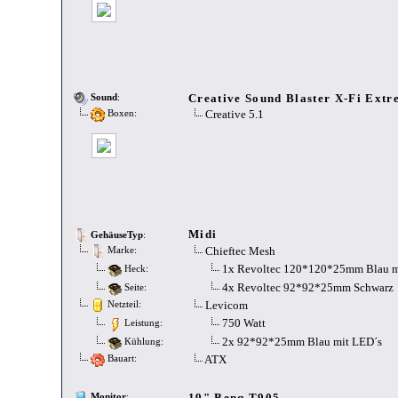
Creative Sound Blaster X-Fi Ext
Sound
:
Creative 5.1
Boxen:
Midi
GehäuseTyp
:
Chieftec Mesh
Marke:
1x Revoltec 120*120*25mm Blau m
Heck:
4x Revoltec 92*92*25mm Schwarz
Seite:
Levicom
Netzteil:
750 Watt
Leistung:
2x 92*92*25mm Blau mit LED´s
Kühlung:
ATX
Bauart:
19" Benq T905
Monitor
: