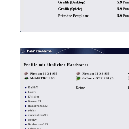
Grafik (Desktop)
5.9
Pun
Grafik (Spiele)
5.9
Pun
Primäre Festplatte
5.9
Pun
Profile mit ähnlicher Hardware:
Phenom II X4 955
Phenom II X4 955
M4A87TD/USB3
GeForce GTX 260 (B
Keine
Ka$hY
Lacri
EViolet
Gomez93
Razorrazor32
r0ckr
diekholzen93
spoky
firefoxone369
blitza111