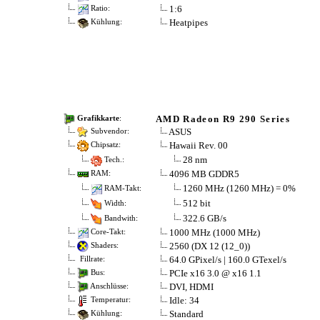
1:6
Ratio:
Heatpipes
Kühlung:
AMD Radeon R9 290 Series
Grafikkarte
:
ASUS
Subvendor:
Hawaii Rev. 00
Chipsatz:
28 nm
Tech.:
4096 MB GDDR5
RAM:
1260 MHz (1260 MHz) = 0%
RAM-Takt:
512 bit
Width:
322.6 GB/s
Bandwith:
1000 MHz (1000 MHz)
Core-Takt:
2560 (DX 12 (12_0))
Shaders:
64.0 GPixel/s | 160.0 GTexel/s
Fillrate:
PCIe x16 3.0 @ x16 1.1
Bus:
DVI, HDMI
Anschlüsse:
Idle: 34
Temperatur:
Standard
Kühlung: