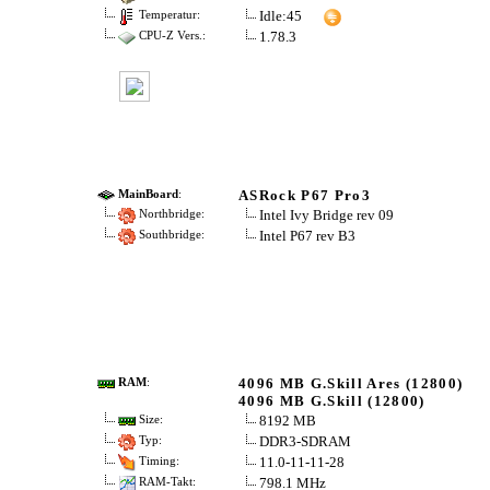
Idle:45
Temperatur:
1.78.3
CPU-Z Vers.:
ASRock P67 Pro3
MainBoard
:
Intel Ivy Bridge rev 09
Northbridge:
Intel P67 rev B3
Southbridge:
4096 MB G.Skill Ares (12800)
RAM
:
4096 MB G.Skill (12800)
8192 MB
Size:
DDR3-SDRAM
Typ:
11.0-11-11-28
Timing:
798.1 MHz
RAM-Takt: