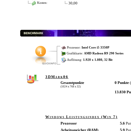
30,00
Kosten:
Prozessor:
Intel Core i5 3350P
Grafikkarte:
AMD Radeon R9 290 Series
Auflösung:
1.920 x 1.080, 32 Bit
3DMark06
Gesamtpunkte
0 Punkte
(1024 x 768 x 32)
13.830 P
Windows Leistungsindex (Win 7)
Prozessor
5.6
Pu
Arbeitsspeicher (RAM)
5.9
Pu