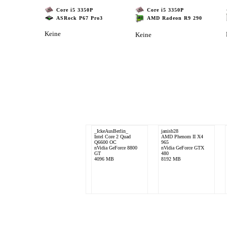
Core i5 3350P
Core i5 3350P
ASRock P67 Pro3
AMD Radeon R9 290
Keine
Keine
_IckeAusBerlin_
janisb28
Intel Core 2 Quad
AMD Phenom II X4
Q6600 OC
965
nVidia GeForce 8800
nVidia GeForce GTX
GT
480
4096 MB
8192 MB
Kerosin
AMD Phenom II X3
720 Black Edition
nVidia GeForce GTX