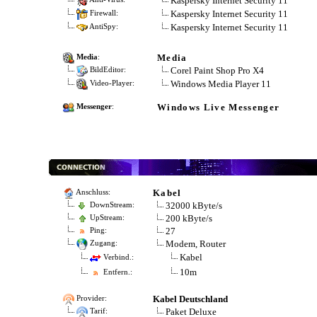
Kaspersky Internet Security 11
Kaspersky Internet Security 11
Firewall:
Kaspersky Internet Security 11
AntiSpy:
Media
Media
:
Corel Paint Shop Pro X4
BildEditor:
Windows Media Player 11
Video-Player:
Windows Live Messenger
Messenger
:
Kabel
Anschluss:
32000 kByte/s
DownStream:
200 kByte/s
UpStream:
27
Ping:
Modem, Router
Zugang:
Kabel
Verbind.:
10m
Entfern.:
Kabel Deutschland
Provider:
Paket Deluxe
Tarif: