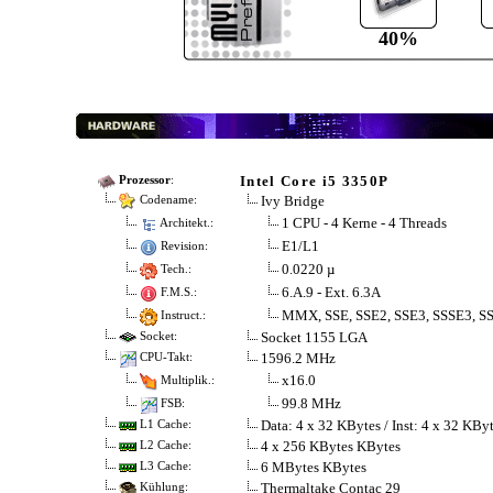
40%
Intel Core i5 3350P
Prozessor
:
Ivy Bridge
Codename:
1 CPU - 4 Kerne - 4 Threads
Architekt.:
E1/L1
Revision:
0.0220 µ
Tech.:
6.A.9 - Ext. 6.3A
F.M.S.:
MMX, SSE, SSE2, SSE3, SSSE3, SS
Instruct.:
Socket 1155 LGA
Socket:
1596.2 MHz
CPU-Takt:
x16.0
Multiplik.:
99.8 MHz
FSB:
Data: 4 x 32 KBytes / Inst: 4 x 32 KBy
L1 Cache:
4 x 256 KBytes KBytes
L2 Cache:
6 MBytes KBytes
L3 Cache:
Thermaltake Contac 29
Kühlung: