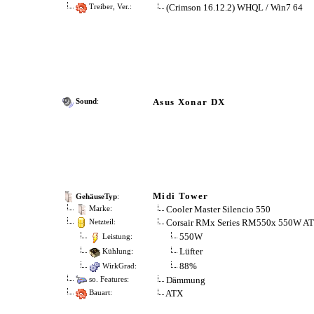
(Crimson 16.12.2) WHQL / Win7 64
Treiber, Ver.:
Asus Xonar DX
Sound
:
Midi Tower
GehäuseTyp
:
Cooler Master Silencio 550
Marke:
Corsair RMx Series RM550x 550W AT
Netzteil:
550W
Leistung:
Lüfter
Kühlung:
88%
WirkGrad:
Dämmung
so. Features:
ATX
Bauart: