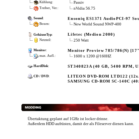
Passiv
Kühlung:
nVidia 56.75
Treiber, Ver.:
Ensoniq ES1371 AudioPCI-97 So
Sound
:
New World Sound NWP-400
Boxen:
Lifetec (Medion 2000)
GehäuseTyp
:
250 Watt
Netzteil:
Monitor Proview 785/786(N) [17
Monitor
:
1600 x 1200 @160HZ
max. Aufl.:
ST340823A (40 GB, 5400 RPM, U
HardDisk
:
LITEON DVD-ROM LTD122 (12x
CD / DVD
:
SAMSUNG CD-ROM SC-140C (40
Übertaktung geplant auf 1GHz ist locker drinne.
Außerdem HDD aufrüsten, damit der als Fileserver dienen kann.