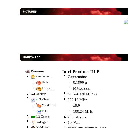
Intel Pentium III E
Prozessor
:
Coppermine
Codename:
0.1800 µ
Tech.:
MMX SSE
Instruct.:
Socket 370 FCPGA
Socket:
902.12 MHz
CPU-Takt:
x9.0
Multiplik.:
100.24 MHz
FSB:
256 KBytes
L2 Cache:
1.7 Volt
Voltage:
Passiv mit 80mm-Kühler
Kühlung: