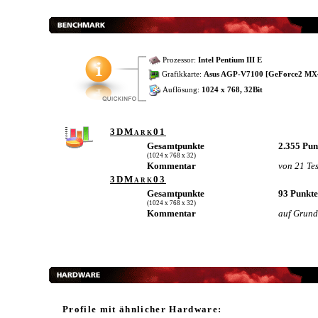
Prozessor:
Intel Pentium III E
Grafikkarte:
Asus AGP-V7100 [GeForce2 MX
Auflösung:
1024 x 768, 32Bit
3DMark01
Gesamtpunkte
2.355 Pu
(1024 x 768 x 32)
Kommentar
von 21 Te
3DMark03
Gesamtpunkte
93 Punkt
(1024 x 768 x 32)
Kommentar
auf Grund 
Profile mit ähnlicher Hardware: