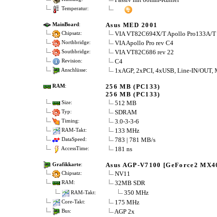
Temperatur:
Asus MED 2001
MainBoard
:
VIA VT82C694X/T Apollo Pro133A/T
Chipsatz:
VIA Apollo Pro rev C4
Northbridge:
VIA VT82C686 rev 22
Southbridge:
C4
Revision:
1xAGP, 2xPCI, 4xUSB, Line-IN/OUT, Mik
Anschlüsse:
256 MB (PC133)
RAM
:
256 MB (PC133)
512 MB
Size:
SDRAM
Typ:
3.0-3-3-6
Timing:
133 MHz
RAM-Takt:
783 | 781 MB/s
DataSpeed:
181 ns
AccessTime:
Asus AGP-V7100 [GeForce2 MX4
Grafikkarte
:
NV11
Chipsatz:
32MB SDR
RAM:
350 MHz
RAM-Takt:
175 MHz
Core-Takt:
AGP 2x
Bus: