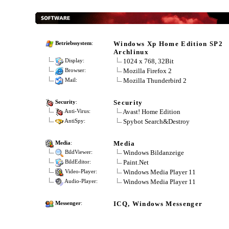
Windows Xp Home Edition SP2
Betriebssystem
:
Archlinux
1024 x 768, 32Bit
Display:
Mozilla Firefox 2
Browser:
Mozilla Thunderbird 2
Mail:
Security
Security
:
Avast! Home Edition
Anti-Virus:
Spybot Search&Destroy
AntiSpy:
Media
Media
:
Windows Bildanzeige
BildViewer:
Paint.Net
BildEditor:
Windows Media Player 11
Video-Player:
Windows Media Player 11
Audio-Player:
ICQ, Windows Messenger
Messenger
: