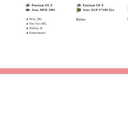
Pentium III E
Pentium III E
Asus MED 2001
Asus AGP-V7100 [Ge
Keine
Win_Me
Not Sys-HL
Niklas B
bonnimaus