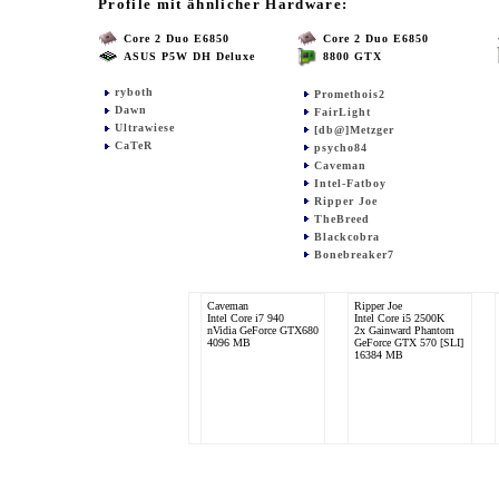
Profile mit ähnlicher Hardware:
Core 2 Duo E6850
Core 2 Duo E6850
ASUS P5W DH Deluxe
8800 GTX
ryboth
Promethois2
Dawn
FairLight
Ultrawiese
[db@]Metzger
CaTeR
psycho84
Caveman
Intel-Fatboy
Ripper Joe
TheBreed
Blackcobra
Bonebreaker7
Caveman
Ripper Joe
Intel Core i7 940
Intel Core i5 2500K
nVidia GeForce GTX680
2x Gainward Phantom
4096 MB
GeForce GTX 570 [SLI]
16384 MB
Jack-ONeill
Intel Core 2 Duo E6700
nVidia GeForce 8800