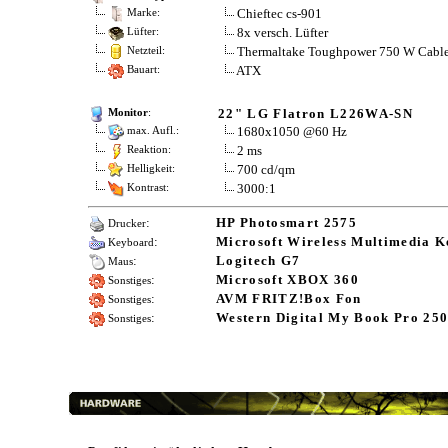
Chieftec cs-901
Marke:
8x versch. Lüfter
Lüfter:
Thermaltake Toughpower 750 W Cabl
Netzteil:
ATX
Bauart:
22" LG Flatron L226WA-SN
Monitor
:
1680x1050 @60 Hz
max. Aufl.:
2 ms
Reaktion:
700 cd/qm
Helligkeit:
3000:1
Kontrast:
:
HP Photosmart 2575
Drucker
:
Microsoft Wireless Multimedia K
Keyboard
:
Logitech G7
Maus
:
Microsoft XBOX 360
Sonstiges
:
AVM FRITZ!Box Fon
Sonstiges
:
Western Digital My Book Pro 25
Sonstiges