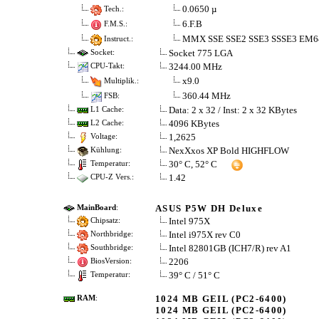
0.0650 µ
Tech.:
6.F.B
F.M.S.:
MMX SSE SSE2 SSE3 SSSE3 EM6
Instruct.:
Socket 775 LGA
Socket:
3244.00 MHz
CPU-Takt:
x9.0
Multiplik.:
360.44 MHz
FSB:
Data: 2 x 32 / Inst: 2 x 32 KBytes
L1 Cache:
4096 KBytes
L2 Cache:
1,2625
Voltage:
NexXxos XP Bold HIGHFLOW
Kühlung:
30° C, 52° C
Temperatur:
1.42
CPU-Z Vers.:
ASUS P5W DH Deluxe
MainBoard
:
Intel 975X
Chipsatz:
Intel i975X rev C0
Northbridge:
Intel 82801GB (ICH7/R) rev A1
Southbridge:
2206
BiosVersion:
39° C / 51° C
Temperatur:
1024 MB GEIL (PC2-6400)
RAM
:
1024 MB GEIL (PC2-6400)