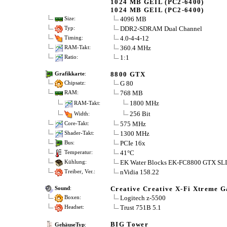
1024 MB GEIL (PC2-6400)
1024 MB GEIL (PC2-6400)
4096 MB
Size:
DDR2-SDRAM Dual Channel
Typ:
4.0-4-4-12
Timing:
360.4 MHz
RAM-Takt:
1:1
Ratio:
8800 GTX
Grafikkarte
:
G 80
Chipsatz:
768 MB
RAM:
1800 MHz
RAM-Takt:
256 Bit
Width:
575 MHz
Core-Takt:
1300 MHz
Shader-Takt:
PCIe 16x
Bus:
41°C
Temperatur:
EK Water Blocks EK-FC8800 GTX SLI
Kühlung:
nVidia 158.22
Treiber, Ver.:
Creative Creative X-Fi Xtreme G
Sound
:
Logitech z-5500
Boxen:
Trust 751B 5.1
Headset:
BIG Tower
GehäuseTyp
: