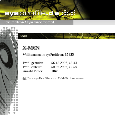
X-M€N
X-M€N
Willkommen im sysProfile nr:
35455
Profil geändert:
06.12.2007, 18:43
Profil erstellt:
08.07.2007, 17:05
Anzahl Views:
1049
Das sysProfile von X-M€N bewerten ...