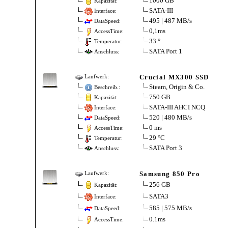
1000 GB
Kapazität:
SATA-III
Interface:
495 | 487 MB/s
DataSpeed:
0,1ms
AccessTime:
33 °
Temperatur:
SATA Port 1
Anschluss:
Crucial MX300 SSD
Laufwerk:
Steam, Origin & Co.
Beschreib.:
750 GB
Kapazität:
SATA-III AHCI NCQ
Interface:
520 | 480 MB/s
DataSpeed:
0 ms
AccessTime:
29 °C
Temperatur:
SATA Port 3
Anschluss:
Samsung 850 Pro
Laufwerk:
256 GB
Kapazität:
SATA3
Interface:
585 | 575 MB/s
DataSpeed:
0.1ms
AccessTime: