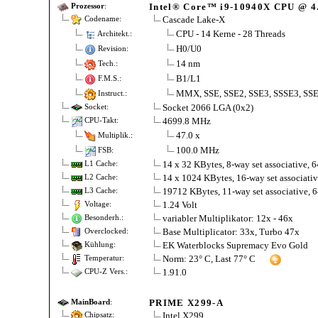
Intel® Core™ i9-10940X CPU @ 
Prozessor
:
Cascade Lake-X
Codename:
CPU - 14 Kerne - 28 Threads
Architekt.:
H0/U0
Revision:
14 nm
Tech.:
B1/L1
F.M.S.:
MMX, SSE, SSE2, SSE3, SSSE3, SSE
Instruct.:
Socket 2066 LGA (0x2)
Socket:
4699.8 MHz
CPU-Takt:
47.0 x
Multiplik.:
100.0 MHz
FSB:
14 x 32 KBytes, 8-way set associative, 6
L1 Cache:
14 x 1024 KBytes, 16-way set associative
L2 Cache:
19712 KBytes, 11-way set associative, 64
L3 Cache:
1.24 Volt
Voltage:
variabler Multiplikator: 12x - 46x
Besonderh.:
Base Multiplicator: 33x, Turbo 47x
Overclocked:
EK Waterblocks Supremacy Evo Gold
Kühlung:
Norm: 23° C, Last 77° C
Temperatur:
1.91.0
CPU-Z Vers.:
PRIME X299-A
MainBoard
:
Intel X299
Chipsatz: