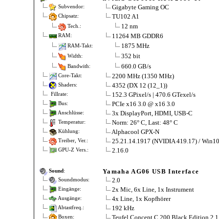
Gigabyte Gaming OC
Subvendor:
TU102 A1
Chipsatz:
12 nm
Tech.:
11264 MB GDDR6
RAM:
1875 MHz
RAM-Takt:
352 bit
Width:
660.0 GB/s
Bandwith:
2200 MHz (1350 MHz)
Core-Takt:
4352 (DX 12 (12_1))
Shaders:
152.3 GPixel/s | 470.6 GTexel/s
Fillrate:
PCIe x16 3.0 @ x16 3.0
Bus:
3x DisplayPort, HDMI, USB-C
Anschlüsse:
Norm: 26° C, Last: 48° C
Temperatur:
Alphacool GPX-N
Kühlung:
25.21.14.1917 (NVIDIA 419.17) / Win1
Treiber, Ver.:
2.16.0
GPU-Z Vers.:
Yamaha AG06 USB Interface
Sound
:
2.0
Soundmodus:
2x Mic, 6x Line, 1x Instrument
Eingänge:
4x Line, 1x Kopfhörer
Ausgänge:
192 kHz
Abtastfreq.:
Teufel Concept C 200 Black Edition 2.1
Boxen: