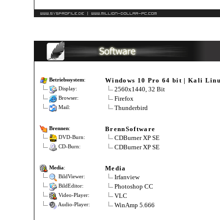
Windows 10 Pro 64 bit | Kali Linu
Betriebssystem
:
2560x1440, 32 Bit
Display:
Firefox
Browser:
Thunderbird
Mail:
BrennSoftware
Brennen
:
CDBurner XP SE
DVD-Burn:
CDBurner XP SE
CD-Burn:
Media
Media
:
Irfanview
BildViewer:
Photoshop CC
BildEditor:
VLC
Video-Player:
WinAmp 5.666
Audio-Player: