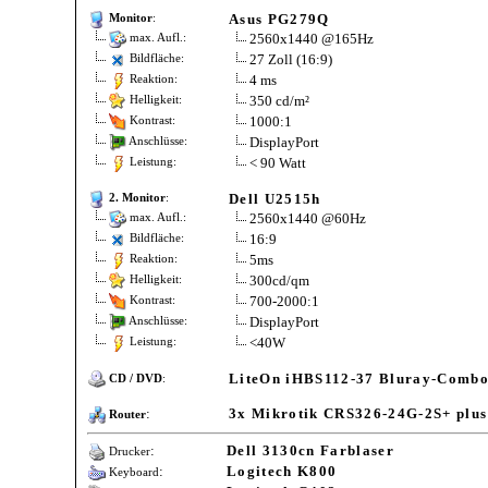
Asus PG279Q
Monitor
:
2560x1440 @165Hz
max. Aufl.:
27 Zoll (16:9)
Bildfläche:
4 ms
Reaktion:
350 cd/m²
Helligkeit:
1000:1
Kontrast:
DisplayPort
Anschlüsse:
< 90 Watt
Leistung:
Dell U2515h
2. Monitor
:
2560x1440 @60Hz
max. Aufl.:
16:9
Bildfläche:
5ms
Reaktion:
300cd/qm
Helligkeit:
700-2000:1
Kontrast:
DisplayPort
Anschlüsse:
<40W
Leistung:
LiteOn iHBS112-37 Bluray-Combo
CD / DVD
:
:
3x Mikrotik CRS326-24G-2S+ plus
Router
:
Dell 3130cn Farblaser
Drucker
:
Logitech K800
Keyboard