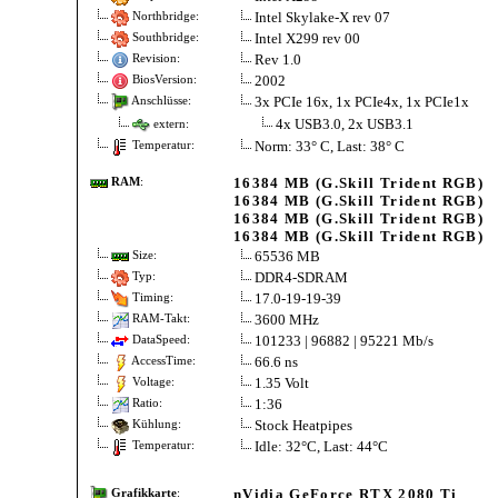
Intel Skylake-X rev 07
Northbridge:
Intel X299 rev 00
Southbridge:
Rev 1.0
Revision:
2002
BiosVersion:
3x PCIe 16x, 1x PCIe4x, 1x PCIe1x
Anschlüsse:
4x USB3.0, 2x USB3.1
extern:
Norm: 33° C, Last: 38° C
Temperatur:
16384 MB (G.Skill Trident RGB)
RAM
:
16384 MB (G.Skill Trident RGB)
16384 MB (G.Skill Trident RGB)
16384 MB (G.Skill Trident RGB)
65536 MB
Size:
DDR4-SDRAM
Typ:
17.0-19-19-39
Timing:
3600 MHz
RAM-Takt:
101233 | 96882 | 95221 Mb/s
DataSpeed:
66.6 ns
AccessTime:
1.35 Volt
Voltage:
1:36
Ratio:
Stock Heatpipes
Kühlung:
Idle: 32°C, Last: 44°C
Temperatur:
nVidia GeForce RTX 2080 Ti
Grafikkarte
: