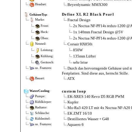
Beyerdynamic MMX300
Headset:
Define XL R2 Black Pearl
GehäuseTyp
:
Fractal Design
Marke:
2x Noctua NF-PF14s redux-1200 @
Front:
1x 140mm Fractal Design @5V
Heck:
2x Noctua NF-PF14s redux-1200 @
Oben:
Corsair HX850i
Netzteil:
850W
Leistung:
135mm Lüfter
Kühlung:
sehr leise
Geräusch:
Durch das hervorragende Gehäuse und me
so. Features:
Festplatten. Sind diese aus, herrscht Stille.
ATX
Bauart:
custom loop
WaterCooling
:
EK-XRES 140 Revo D5 RGB PWM
Pumpe:
Kupfer
Kühlkörper:
Mo-Ra3 420 LT mit 4x Noctua NF-A20 
Radiator:
EK ZMT 16/10
Schläuche:
Destilliertes Wasser + G48
Kühlmittel:
Aquaero 6
so. Features: