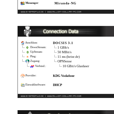
Miranda-NG
Messenger
:
DOCSIS 3.1
Anschluss:
1 GBIt/s
DownStream:
50 MBit/s
UpStream:
11 ms (heise.de)
Ping:
OPNSense
Zugang:
10 GBit/s Glasfaser
Verbind.:
KDG Vodafone
Provider:
DHCP
Einwahlsoftware: