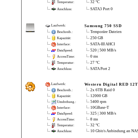
32 °C
Temperatur:
SATA3 Port 0
Anschluss:
Samsung 750 SSD
Laufwerk:
Temporäre Dateien
Beschreib.:
250 GB
Kapazität:
SATA-III AHCI
Interface:
520 | 500 MB/s
DataSpeed:
0 ms
AccessTime:
27 °C
Temperatur:
SATA Port 2
Anschluss:
Western Digital RED 12
Laufwerk:
2x 6TB Raid 0
Beschreib.:
12000 GB
Kapazität:
5400 rpm
Umdrehung.:
10GBase-T
Interface:
325 | 300 MB/s
DataSpeed:
8 ms
AccessTime:
32 °C
Temperatur:
10 Gbit/s Anbindung an NA
Anschluss: