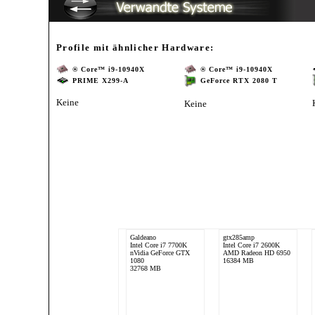
Profile mit ähnlicher Hardware:
® Core™ i9-10940X
® Core™ i9-10940X
PRIME X299-A
GeForce RTX 2080 T
Keine
Keine
Galdeano
gtx285amp
Intel Core i7 7700K
Intel Core i7 2600K
nVidia GeForce GTX
AMD Radeon HD 6950
1080
16384 MB
32768 MB