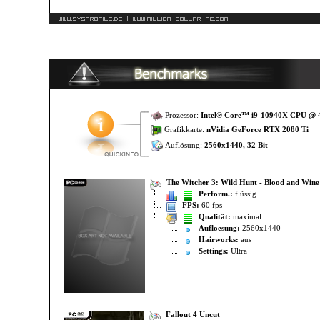
Prozessor:
Intel® Core™ i9-10940X CPU @
Grafikkarte:
nVidia GeForce RTX 2080 Ti
Auflösung:
2560x1440, 32 Bit
The Witcher 3: Wild Hunt - Blood and Wine
Perform.:
flüssig
FPS:
60 fps
Qualität:
maximal
Aufloesung:
2560x1440
Hairworks:
aus
Settings:
Ultra
Fallout 4 Uncut