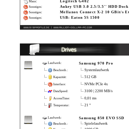
:
Logitech G402
Maus
:
Aukey USB 3.0 2.5/3.5'' HDD Dock
Sonstiges
:
Mellanox Connect X-2 10 GBit/s E
Sonstiges
:
USB: Eaton 5S 1500
Sonstiges
Samsung 970 Pro
Laufwerk:
Systemlaufwerk
Beschreib.:
512 GB
Kapazität:
NVMe PCIe 4x
Interface:
3100 | 2200 MB/s
DataSpeed:
0,01 ms
AccessTime:
21 °
Temperatur:
Samsung 850 EVO SSD
Laufwerk:
Spielelaufwerk
Beschreib.: