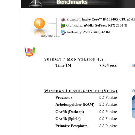
Prozessor:
Intel® Core™ i9-10940X CPU @ 4
Grafikkarte:
nVidia GeForce RTX 2080 Ti
Auflösung:
2560x1440, 32 Bit
SuperPi / Mod Version 1.9
Time 1M
7.734 secs.
Windows Leistungsindex (Vista)
Prozessor
9.5
Punkte
Arbeitsspeicher (RAM)
9.5
Punkte
Grafik (Desktop)
9.9
Punkte
Grafik (Spiele)
9.9
Punkte
Primäre Festplatte
8.8
Punkte