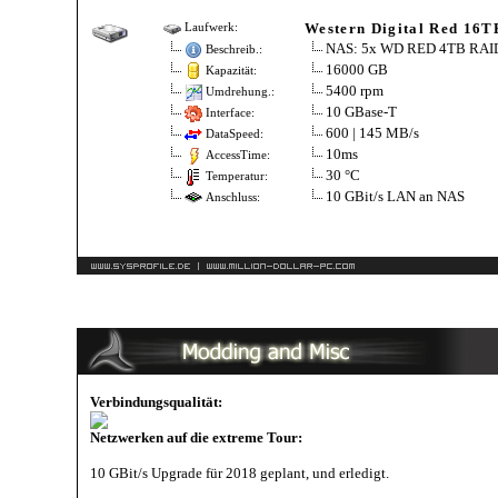
Western Digital Red 16T
Laufwerk:
NAS: 5x WD RED 4TB RAI
Beschreib.:
16000 GB
Kapazität:
5400 rpm
Umdrehung.:
10 GBase-T
Interface:
600 | 145 MB/s
DataSpeed:
10ms
AccessTime:
30 °C
Temperatur:
10 GBit/s LAN an NAS
Anschluss:
Verbindungsqualität:
Netzwerken auf die extreme Tour:
10 GBit/s Upgrade für 2018 geplant, und erledigt.